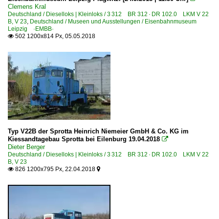
Clemens Kral
Deutschland / Dieselloks | Kleinloks / 3 312 BR 312 · DR 102.0 LKM V 22
B, V 23
,
Deutschland / Museen und Ausstellungen / Eisenbahnmuseum
Leipzig ·EMBB·
502 1200x814 Px, 05.05.2018

Typ V22B der Sprotta Heinrich Niemeier GmbH & Co. KG im
Kiessandtagebau Sprotta bei Eilenburg 19.04.2018

Dieter Berger
Deutschland / Dieselloks | Kleinloks / 3 312 BR 312 · DR 102.0 LKM V 22
B, V 23
826 1200x795 Px, 22.04.2018

