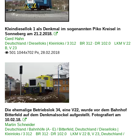
Kleindiesellok 1 als Denkmal im sogenannten Piko Kreisel in
Sonneberg am 21.2.2018.

Gerd Hahn
Deutschland / Dieselloks | Kleinloks / 3 312 BR 312 · DR 102.0 LKM V 22
B, V 23
501 1044x702 Px, 28.02.2018

Die ehemalige Betriebslok 34, eine V22, wurde vor dem Bahnhof
Bitterfeld auf dem Denkmalsockel aufgestellt. Fotografiert am
10.02.18.

Martin Schneider
Deutschland / Bahnhöfe (A - E) / Bitterfeld
,
Deutschland / Dieselloks |
Kleinloks / 3 312 BR 312 · DR 102.0 LKM V 22 B, V 23
,
Deutschland /