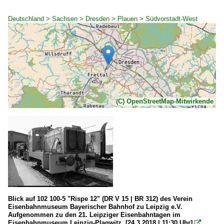
Deutschland > Sachsen > Dresden > Plauen > Südvorstadt-West
(C) OpenStreetMap-Mitwirkende
Blick auf 102 100-5 "Rispe 12" (DR V 15 | BR 312) des Verein
Eisenbahnmuseum Bayerischer Bahnhof zu Leipzig e.V.
Aufgenommen zu den 21. Leipziger Eisenbahntagen im
Eisenbahnmuseum Leipzig-Plagwitz. [24.3.2018 | 11:30 Uhr]
