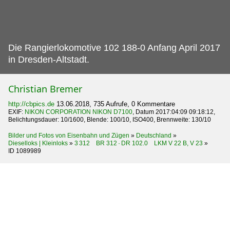
Die Rangierlokomotive 102 188-0 Anfang April 2017
in Dresden-Altstadt.
Christian Bremer
http://cbpics.de
13.06.2018, 735 Aufrufe, 0 Kommentare
EXIF:
NIKON CORPORATION NIKON D7100
, Datum 2017:04:09 09:18:12,
Belichtungsdauer: 10/1600, Blende: 100/10, ISO400, Brennweite: 130/10
Bilder und Fotos von Eisenbahn und Zügen
»
Deutschland
»
Dieselloks | Kleinloks
»
3 312 BR 312 · DR 102.0 LKM V 22 B, V 23
»
ID 1089989