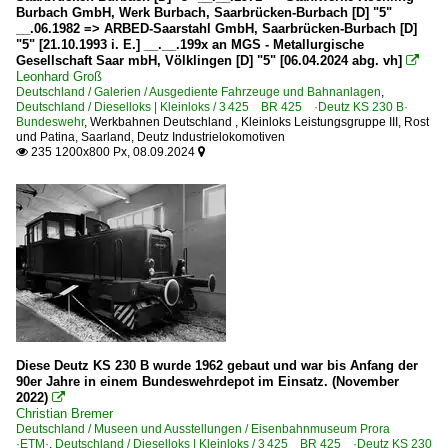
Burbach GmbH, Werk Burbach, Saarbrücken-Burbach [D] "5"
__.06.1982 => ARBED-Saarstahl GmbH, Saarbrücken-Burbach [D]
"5" [21.10.1993 i. E.] __.__.199x an MGS - Metallurgische
Gesellschaft Saar mbH, Völklingen [D] "5" [06.04.2024 abg. vh]

Leonhard Groß
Deutschland / Galerien / Ausgediente Fahrzeuge und Bahnanlagen
,
Deutschland / Dieselloks | Kleinloks / 3 425 BR 425 ·Deutz KS 230 B·
Bundeswehr
,
Werkbahnen Deutschland
,
Kleinloks Leistungsgruppe III
,
Rost
und Patina
,
Saarland
,
Deutz Industrielokomotiven
235 1200x800 Px, 08.09.2024


Diese Deutz KS 230 B wurde 1962 gebaut und war bis Anfang der
90er Jahre in einem Bundeswehrdepot im Einsatz. (November
2022)

Christian Bremer
Deutschland / Museen und Ausstellungen / Eisenbahnmuseum Prora
·ETM·
,
Deutschland / Dieselloks | Kleinloks / 3 425 BR 425 ·Deutz KS 230