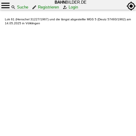
BAHN
BILDER.DE
Suche
Registrieren
Login
Lok 61 (Henschel 31227/1967) und die längst abgestellte MGS 5 (Deutz 57493/1962) am
14.05.2025 in Völklingen