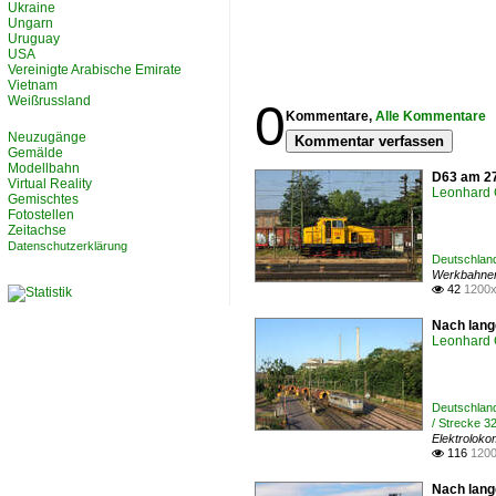
Ukraine
Ungarn
Uruguay
USA
Vereinigte Arabische Emirate
Vietnam
Weißrussland
0
Kommentare,
Alle Kommentare
Neuzugänge
Kommentar verfassen
Gemälde
Modellbahn
D63 am 27
Virtual Reality
Leonhard 
Gemischtes
Fotostellen
Zeitachse
Datenschutzerklärung
Deutschland
Werkbahne
42
1200x

Nach lange
Leonhard 
Deutschland
/ Strecke 3
Elektroloko
116
1200

Nach lang