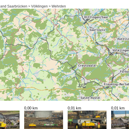
band Saarbrücken > Völklingen > Wehrden
0,00 km
0,01 km
0,01 km