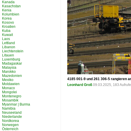
Kanada
Kasachstan
Kenia
Kolumbien
Korea
Kosovo
Kroatien
Kuba
Kuwait
Laos
Lettland
Libanon
Liechtenstein
Litauen
Luxemburg
Madagaskar
Malaysia
Marokko
Mazedonien
4185 001-9 und 261 306-5 rangieren a
Mexiko
Moldawien
Leonhard Groß
09.03.2025, 183 Aufruf
Monaco
Mongolei
Montenegro
Mosambik
Myanmar | Burma
Namibia
Neuseeland
Niederlande
Nordkorea
Norwegen
Österreich