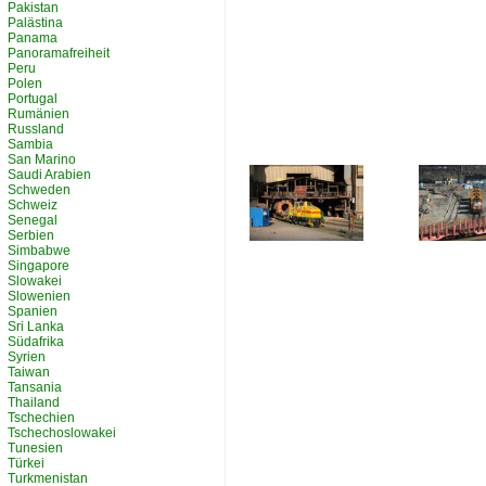
Pakistan
Palästina
Panama
Panoramafreiheit
Peru
Polen
Portugal
Rumänien
Russland
Sambia
San Marino
Saudi Arabien
Schweden
Schweiz
Senegal
Serbien
Simbabwe
Singapore
Slowakei
Slowenien
Spanien
Sri Lanka
Südafrika
Syrien
Taiwan
Tansania
Thailand
Tschechien
Tschechoslowakei
Tunesien
Türkei
Turkmenistan