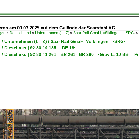
ieren am 09.03.2025 auf dem Gelände der Saarstahl AG
ügen
»
Deutschland
»
Unternehmen (L - Z)
»
Saar Rail GmbH, Völklingen ·SRG·
»
 / Unternehmen (L - Z) / Saar Rail GmbH, Völklingen ·SRG·
/ Dieselloks | 92 80 / 4 185 ·DE 18·
/ Dieselloks | 92 80 / 1 261 BR 261 · BR 260 ·Gravita 10 BB· Pr