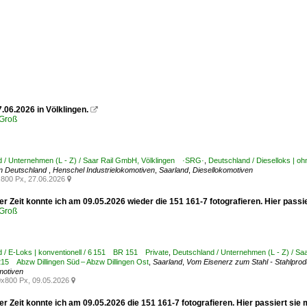
.06.2026 in Völklingen.

Groß
 / Unternehmen (L - Z) / Saar Rail GmbH, Völklingen ·SRG·
,
Deutschland / Dieselloks | o
n Deutschland
,
Henschel Industrielokomotiven
,
Saarland
,
Diesellokomotiven
800 Px, 27.06.2026

r Zeit konnte ich am 09.05.2026 wieder die 151 161-7 fotografieren. Hier passi
Groß
 / E-Loks | konventionell / 6 151 BR 151 Private
,
Deutschland / Unternehmen (L - Z) / S
215 Abzw Dillingen Süd – Abzw Dillingen Ost
,
Saarland
,
Vom Eisenerz zum Stahl - Stahlprod
motiven
x800 Px, 09.05.2026

er Zeit konnte ich am 09.05.2026 die 151 161-7 fotografieren. Hier passiert 