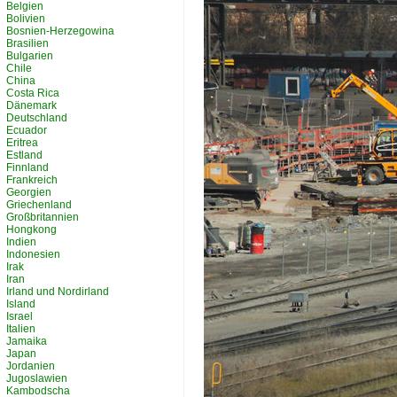
Belgien
Bolivien
Bosnien-Herzegowina
Brasilien
Bulgarien
Chile
China
Costa Rica
Dänemark
Deutschland
Ecuador
Eritrea
Estland
Finnland
Frankreich
Georgien
Griechenland
Großbritannien
Hongkong
Indien
Indonesien
Irak
Iran
Irland und Nordirland
Island
Israel
Italien
Jamaika
Japan
Jordanien
Jugoslawien
Kambodscha