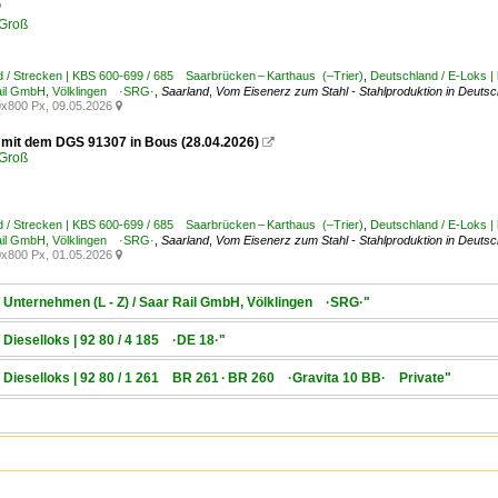

Groß
 / Strecken | KBS 600-699 / 685 Saarbrücken – Karthaus (–Trier)
,
Deutschland / E-Loks |
Rail GmbH, Völklingen ·SRG·
,
Saarland
,
Vom Eisenerz zum Stahl - Stahlproduktion in Deutsc
x800 Px, 09.05.2026

 mit dem DGS 91307 in Bous (28.04.2026)

Groß
 / Strecken | KBS 600-699 / 685 Saarbrücken – Karthaus (–Trier)
,
Deutschland / E-Loks |
Rail GmbH, Völklingen ·SRG·
,
Saarland
,
Vom Eisenerz zum Stahl - Stahlproduktion in Deutsc
x800 Px, 01.05.2026

/ Unternehmen (L - Z) / Saar Rail GmbH, Völklingen ·SRG·"
 Dieselloks | 92 80 / 4 185 ·DE 18·"
/ Dieselloks | 92 80 / 1 261 BR 261 · BR 260 ·Gravita 10 BB· Private"