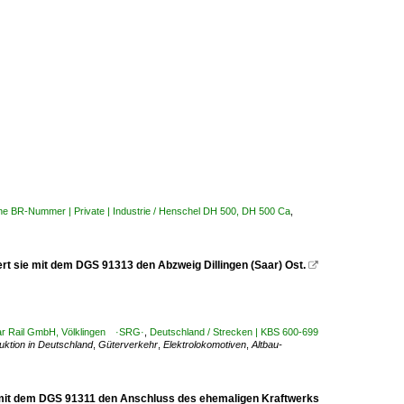
hne BR-Nummer | Private | Industrie / Henschel DH 500, DH 500 Ca
,
ert sie mit dem DGS 91313 den Abzweig Dillingen (Saar) Ost.

aar Rail GmbH, Völklingen ·SRG·
,
Deutschland / Strecken | KBS 600-699
uktion in Deutschland
,
Güterverkehr
,
Elektrolokomotiven
,
Altbau-
sie mit dem DGS 91311 den Anschluss des ehemaligen Kraftwerks