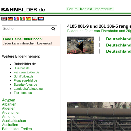
Forum
Kontakt
Impressum
4185 001-9 und 261 306-5 rang
Bilder und Fotos von Eisenbahn und Z
Deutschland
Lade Deine Bilder hoch!
Jeder kann mitmachen, kostenlos!
Deutschland 
Deutschland 
Weitere Bilder-Themen:
Bahnbilder.de
Bus-bild.de
Fahrzeugbilder.de
Schiffbilder.de
Flugzeug-bild.de
Staedte-fotos.de
Landschaftsfotos.eu
Tier-fotos.eu
Ägypten
Albanien
Algerien
Argentinien
Armenien
Aserbaidschan
Australien
Bahnbilder-Treffen