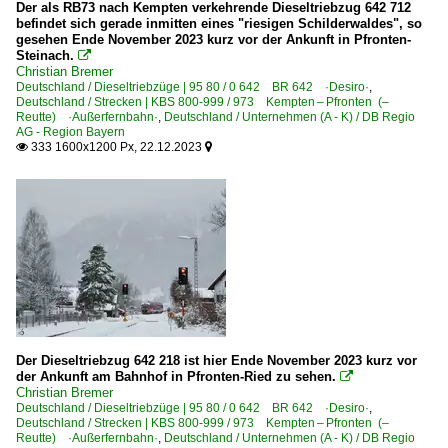
Der als RB73 nach Kempten verkehrende Dieseltriebzug 642 712
befindet sich gerade inmitten eines "riesigen Schilderwaldes", so
gesehen Ende November 2023 kurz vor der Ankunft in Pfronten-
Steinach.

Christian Bremer
Deutschland / Dieseltriebzüge | 95 80 / 0 642 BR 642 ·Desiro·
,
Deutschland / Strecken | KBS 800-999 / 973 Kempten – Pfronten (–
Reutte) ·Außerfernbahn·
,
Deutschland / Unternehmen (A - K) / DB Regio
AG - Region Bayern
333 1600x1200 Px, 22.12.2023


Der Dieseltriebzug 642 218 ist hier Ende November 2023 kurz vor
der Ankunft am Bahnhof in Pfronten-Ried zu sehen.

Christian Bremer
Deutschland / Dieseltriebzüge | 95 80 / 0 642 BR 642 ·Desiro·
,
Deutschland / Strecken | KBS 800-999 / 973 Kempten – Pfronten (–
Reutte) ·Außerfernbahn·
,
Deutschland / Unternehmen (A - K) / DB Regio