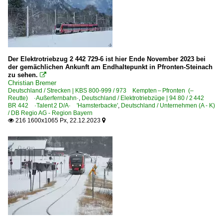
Der Elektrotriebzug 2 442 729-6 ist hier Ende November 2023 bei
der gemächlichen Ankunft am Endhaltepunkt in Pfronten-Steinach
zu sehen.

Christian Bremer
Deutschland / Strecken | KBS 800-999 / 973 Kempten – Pfronten (–
Reutte) ·Außerfernbahn·
,
Deutschland / Elektrotriebzüge | 94 80 / 2 442
BR 442 ·Talent 2 D/A· 'Hamsterbacke'
,
Deutschland / Unternehmen (A - K)
/ DB Regio AG - Region Bayern
216 1600x1065 Px, 22.12.2023

