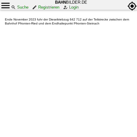
BAHN
BILDER.DE
Suche
Registrieren
Login
Ende November 2023 fuhr der Dieseltriebzug 642 712 auf der Teilstrecke zwischen dem
Bahnhof Pfronten-Ried und dem Endhaltepunkt Pfronten-Steinach