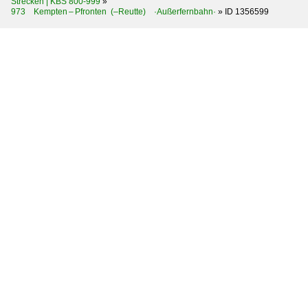
Strecken | KBS 800-999
»
973 Kempten – Pfronten (–Reutte) ·Außerfernbahn·
»
ID 1356599