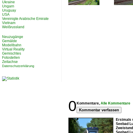
Ukraine
Ungarn
Uruguay
USA
Vereinigte Arabische Emirate
Vietnam
Weißrussland
Neuzugänge
Gemälde
Modellbahn
Virtual Reality
Gemischtes
Fotostellen
Zeitachse
Datenschutzerklärung
0
Kommentare,
Alle Kommentare
Kommentar verfassen
Erstmals 
Seebad Lu
Zweistund
Seebad Lu