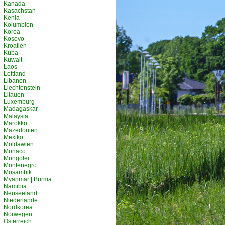
Kanada
Kasachstan
Kenia
Kolumbien
Korea
Kosovo
Kroatien
Kuba
Kuwait
Laos
Lettland
Libanon
Liechtenstein
Litauen
Luxemburg
Madagaskar
Malaysia
Marokko
Mazedonien
Mexiko
Moldawien
Monaco
Mongolei
Montenegro
Mosambik
Myanmar | Burma
Namibia
Neuseeland
Niederlande
Nordkorea
Norwegen
Österreich