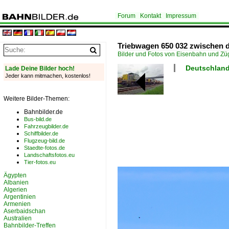
Forum
Kontakt
Impressum
Triebwagen 650 032 zwischen 
Bilder und Fotos von Eisenbahn und Z
Deutschland
Lade Deine Bilder hoch!
Jeder kann mitmachen, kostenlos!
Weitere Bilder-Themen:
Bahnbilder.de
Bus-bild.de
Fahrzeugbilder.de
Schiffbilder.de
Flugzeug-bild.de
Staedte-fotos.de
Landschaftsfotos.eu
Tier-fotos.eu
Ägypten
Albanien
Algerien
Argentinien
Armenien
Aserbaidschan
Australien
Bahnbilder-Treffen