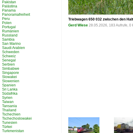
Pakistan
Palästina
Panama
Panoramafreiheit
Peru
Triebwagen 650 032 zwischen den Halt
Polen
Gerd Wiese
28.05.2026, 183 Aufrufe, 
Portugal
Rumänien
Russland
Sambia
San Marino
Saudi Arabien
Schweden
Schweiz
Senegal
Serbien
Simbabwe
Singapore
Slowakei
Slowenien
Spanien
Sri Lanka
Südafrika
Syrien
Taiwan
Tansania
Thailand
Tschechien
Tschechoslowakei
Tunesien
Türkei
Turkmenistan