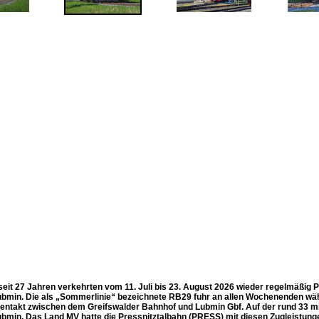
seit 27 Jahren verkehrten vom 11. Juli bis 23. August 2026 wieder regelmäßi
bmin. Die als „Sommerlinie“ bezeichnete RB29 fuhr an allen Wochenenden 
entakt zwischen dem Greifswalder Bahnhof und Lubmin Gbf. Auf der rund 33 mi
bmin. Das Land MV hatte die Pressnitztalbahn (PRESS) mit diesen Zugleistunge