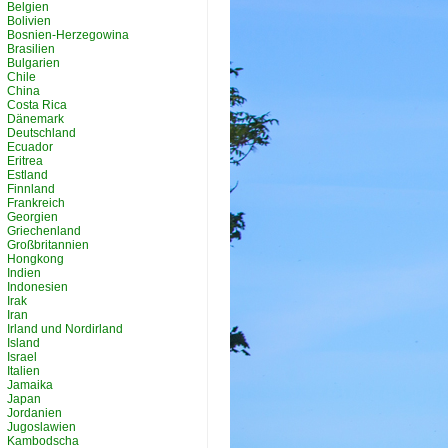
Belgien
Bolivien
Bosnien-Herzegowina
Brasilien
Bulgarien
Chile
China
Costa Rica
Dänemark
Deutschland
Ecuador
Eritrea
Estland
Finnland
Frankreich
Georgien
Griechenland
Großbritannien
Hongkong
Indien
Indonesien
Irak
Iran
Irland und Nordirland
Island
Israel
Italien
Jamaika
Japan
Jordanien
Jugoslawien
Kambodscha