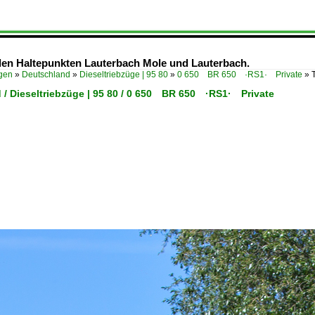
den Haltepunkten Lauterbach Mole und Lauterbach.
ügen
»
Deutschland
»
Dieseltriebzüge | 95 80
»
0 650 BR 650 ·RS1· Private
»
 / Dieseltriebzüge | 95 80 / 0 650 BR 650 ·RS1· Private