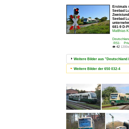
Erstmals 
Seebad Lu
Zweistund
Seebad Lu
unternehm
681-9 D-P
Matthias 
Deutschland
·RS1· Priv
42
1200x

Weitere Bilder aus "Deutschland 
Weitere Bilder der 650 032-4