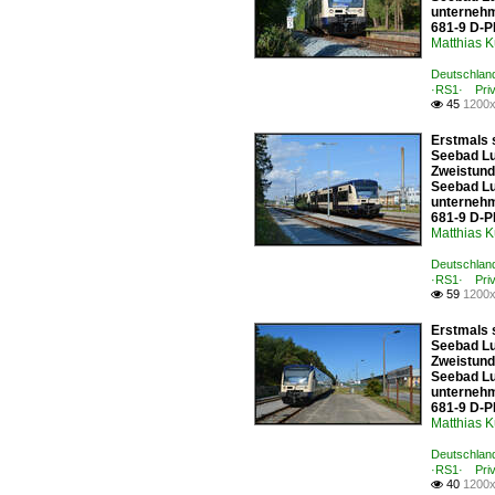
unternehm
681-9 D-P
Matthias 
Deutschland
·RS1· Priv
45
1200x

Erstmals 
Seebad Lu
Zweistund
Seebad Lu
unternehm
681-9 D-P
Matthias 
Deutschland
·RS1· Priv
59
1200x

Erstmals 
Seebad Lu
Zweistund
Seebad Lu
unternehm
681-9 D-P
Matthias 
Deutschland
·RS1· Priv
40
1200x
