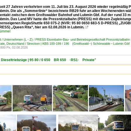
seit 27 Jahren verkehrten vom 11. Juli bis 23. August 2026 wieder regelmäßi
bmin. Die als „Sommerlinie“ bezeichnete RB29 fuhr an allen Wochenenden 
entakt zwischen dem Greifswalder Bahnhof und Lubmin Gbf. Auf der rund 33 mi
bmin. Das Land MV hatte die Pressnitztalbahn (PRESS) mit diesen Zugleistunge
enseigenen RegioShuttle 650 075-2 (NVR: 95 80 0650 683-5 D-PRESS) „ZUGBR
RESS) „Queen Rita“, hier am 02.08.2026 in Lubmin.

Kümmel
 / Unternehmen (L - Z) / PRESS Eisenbahn-Bau- und Betriebsgesellschaft Pressnitztalbahn
ate
,
Deutschland / Strecken | KBS 100-199 / 196 (Greifswald –) Schönwalde – Lubmin Gbf
800 Px, 02.08.2026
/ Dieseltriebzüge | 95 80 / 0 650 BR 650 ·RS1· Private"