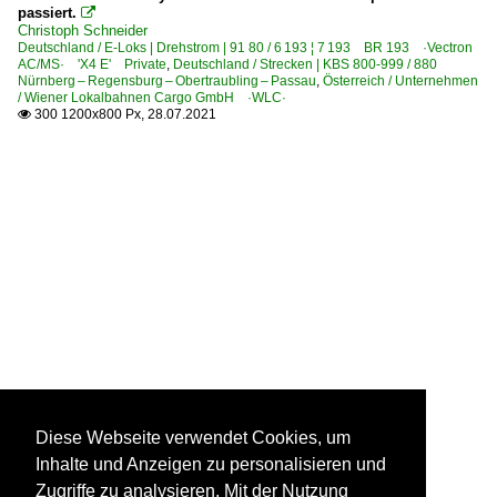
passiert.

Christoph Schneider
Deutschland / E-Loks | Drehstrom | 91 80 / 6 193 ¦ 7 193 BR 193 ·Vectron
AC/MS· 'X4 E' Private
,
Deutschland / Strecken | KBS 800-999 / 880
Nürnberg – Regensburg – Obertraubling – Passau
,
Österreich / Unternehmen
/ Wiener Lokalbahnen Cargo GmbH ·WLC·
300 1200x800 Px, 28.07.2021

Diese Webseite verwendet Cookies, um
Inhalte und Anzeigen zu personalisieren und
Zugriffe zu analysieren. Mit der Nutzung