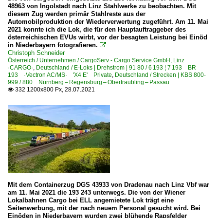
48963 von Ingolstadt nach Linz Stahlwerke zu beobachten. Mit
diesem Zug werden primär Stahlreste aus der
Automobilproduktion der Wiederverwertung zugeführt. Am 11. Mai
2021 konnte ich die Lok, die für den Hauptauftraggeber des
österreichischen EVUs wirbt, vor der besagten Leistung bei Einöd
in Niederbayern fotografieren.

Christoph Schneider
Österreich / Unternehmen / CargoServ - Cargo Service GmbH, Linz
·CARGO·
,
Deutschland / E-Loks | Drehstrom | 91 80 / 6 193 ¦ 7 193 BR
193 ·Vectron AC/MS· 'X4 E' Private
,
Deutschland / Strecken | KBS 800-
999 / 880 Nürnberg – Regensburg – Obertraubling – Passau
332 1200x800 Px, 28.07.2021

Mit dem Containerzug DGS 43933 von Dradenau nach Linz Vbf war
am 11. Mai 2021 die 193 243 unterwegs. Die von der Wiener
Lokalbahnen Cargo bei ELL angemietete Lok trägt eine
Seitenwerbung, mit der nach neuem Personal gesucht wird. Bei
Einöden in Niederbayern wurden zwei blühende Rapsfelder