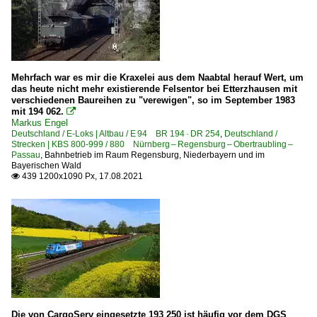
Mehrfach war es mir die Kraxelei aus dem Naabtal herauf Wert, um
das heute nicht mehr existierende Felsentor bei Etterzhausen mit
verschiedenen Baureihen zu "verewigen", so im September 1983
mit 194 062.

Markus Engel
Deutschland / E-Loks | Altbau / E 94 BR 194 · DR 254
,
Deutschland /
Strecken | KBS 800-999 / 880 Nürnberg – Regensburg – Obertraubling –
Passau
,
Bahnbetrieb im Raum Regensburg, Niederbayern und im
Bayerischen Wald
439 1200x1090 Px, 17.08.2021

Die von CargoServ eingesetzte 193 250 ist häufig vor dem DGS