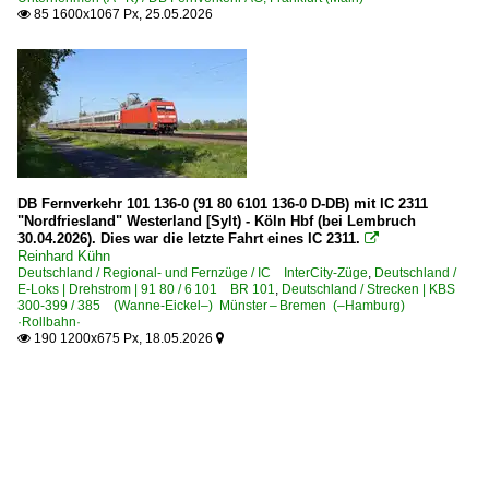
85 1600x1067 Px, 25.05.2026

DB Fernverkehr 101 136-0 (91 80 6101 136-0 D-DB) mit IC 2311
"Nordfriesland" Westerland [Sylt) - Köln Hbf (bei Lembruch
30.04.2026). Dies war die letzte Fahrt eines IC 2311.

Reinhard Kühn
Deutschland / Regional- und Fernzüge / IC InterCity-Züge
,
Deutschland /
E-Loks | Drehstrom | 91 80 / 6 101 BR 101
,
Deutschland / Strecken | KBS
300-399 / 385 (Wanne-Eickel–) Münster – Bremen (–Hamburg)
·Rollbahn·
190 1200x675 Px, 18.05.2026

