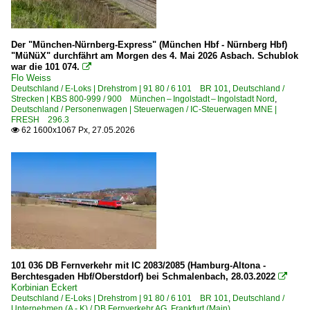
Der "München-Nürnberg-Express" (München Hbf - Nürnberg Hbf)
"MüNüX" durchfährt am Morgen des 4. Mai 2026 Asbach. Schublok
war die 101 074.

Flo Weiss
Deutschland / E-Loks | Drehstrom | 91 80 / 6 101 BR 101
,
Deutschland /
Strecken | KBS 800-999 / 900 München – Ingolstadt – Ingolstadt Nord
,
Deutschland / Personenwagen | Steuerwagen / IC-Steuerwagen MNE |
FRESH 296.3
62 1600x1067 Px, 27.05.2026

101 036 DB Fernverkehr mit IC 2083/2085 (Hamburg-Altona -
Berchtesgaden Hbf/Oberstdorf) bei Schmalenbach, 28.03.2022

Korbinian Eckert
Deutschland / E-Loks | Drehstrom | 91 80 / 6 101 BR 101
,
Deutschland /
Unternehmen (A - K) / DB Fernverkehr AG, Frankfurt (Main)