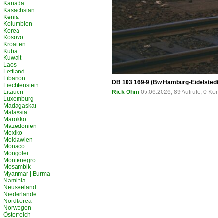
Kanada
Kasachstan
Kenia
Kolumbien
Korea
Kosovo
Kroatien
Kuba
Kuwait
Laos
Lettland
Libanon
DB 103 169-9 (Bw Hamburg-Eidelstedt) 
Liechtenstein
Litauen
Rick Ohm
05.06.2026, 89 Aufrufe, 0 K
Luxemburg
Madagaskar
Malaysia
Marokko
Mazedonien
Mexiko
Moldawien
Monaco
Mongolei
Montenegro
Mosambik
Myanmar | Burma
Namibia
Neuseeland
Niederlande
Nordkorea
Norwegen
Österreich