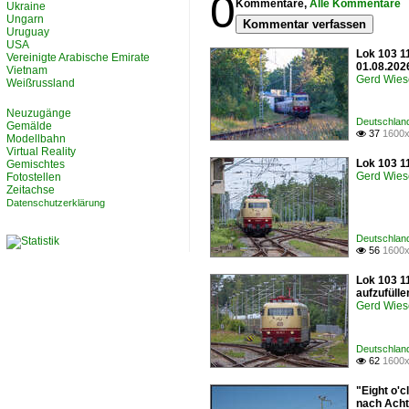
0
Kommentare,
Alle Kommentare
Ukraine
Ungarn
Kommentar verfassen
Uruguay
USA
Lok 103 1
Vereinigte Arabische Emirate
01.08.202
Vietnam
Gerd Wies
Weißrussland
Neuzugänge
Deutschland
Gemälde
37
1600x

Modellbahn
Virtual Reality
Lok 103 1
Gemischtes
Gerd Wies
Fotostellen
Zeitachse
Datenschutzerklärung
Deutschland
56
1600x

Lok 103 1
aufzufülle
Gerd Wies
Deutschland
62
1600x

"Eight o'
nach Acht