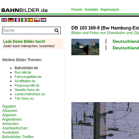
Forum
Kontakt
Impressum
DB 103 169-9 (Bw Hamburg-Eide
Bilder und Fotos von Eisenbahn und Z
Deutschland 
Lade Deine Bilder hoch!
Jeder kann mitmachen, kostenlos!
Deutschland
Weitere Bilder-Themen:
Bahnbilder.de
Bus-bild.de
Fahrzeugbilder.de
Schiffbilder.de
Flugzeug-bild.de
Staedte-fotos.de
Landschaftsfotos.eu
Tier-fotos.eu
Ägypten
Albanien
Algerien
Argentinien
Armenien
Aserbaidschan
Australien
Bahnbilder-Treffen