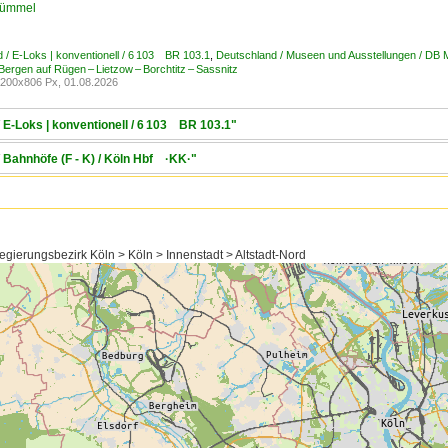
Kümmel
 / E-Loks | konventionell / 6 103 BR 103.1
,
Deutschland / Museen und Ausstellungen / DB
 Bergen auf Rügen – Lietzow – Borchtitz – Sassnitz
200x806 Px, 01.08.2026
 E-Loks | konventionell / 6 103 BR 103.1"
 Bahnhöfe (F - K) / Köln Hbf ·KK·"
gierungsbezirk Köln > Köln > Innenstadt > Altstadt-Nord