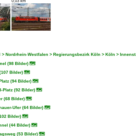
0,03 km
 > Nordrhein-Westfalen > Regierungsbezirk Köln > Köln > Innenst
nel (98 Bilder)
🗺
107 Bilder)
🗺
latz (94 Bilder)
🗺
-Platz (92 Bilder)
🗺
r (68 Bilder)
🗺
auer-Ufer (64 Bilder)
🗺
02 Bilder)
🗺
nel (44 Bilder)
🗺
agsweg (53 Bilder)
🗺