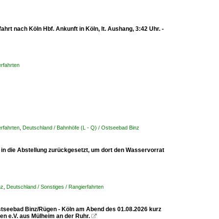
t nach Köln Hbf. Ankunft in Köln, lt. Aushang, 3:42 Uhr. -
rfahrten
rfahrten
,
Deutschland / Bahnhöfe (L - Q) / Ostseebad Binz
n die Abstellung zurückgesetzt, um dort den Wasservorrat
nz
,
Deutschland / Sonstiges / Rangierfahrten
tseebad Binz/Rügen - Köln am Abend des 01.08.2026 kurz
en e.V. aus Mülheim an der Ruhr.
