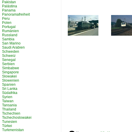
Pakistan
Palästina
Panama
Panoramafreiheit
Peru
Polen
Portugal
Rumänien
Russland
Sambia
San Marino
Saudi Arabien
Schweden
Schweiz
Senegal
Serbien
Simbabwe
Singapore
Slowakei
Slowenien
Spanien
Sri Lanka
Südafrika
Syrien
Taiwan
Tansania
Thailand
Tschechien
Tschechoslowakei
Tunesien
Türkei
Turkmenistan