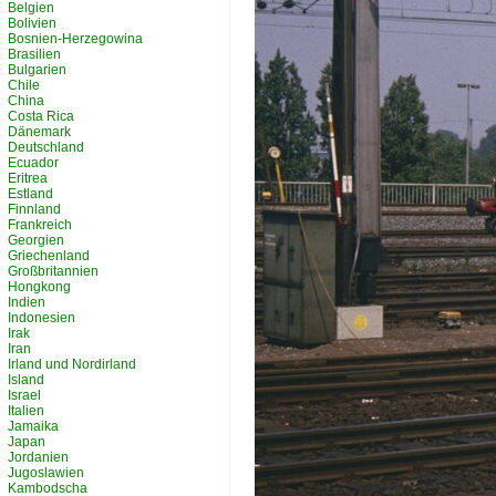
Belgien
Bolivien
Bosnien-Herzegowina
Brasilien
Bulgarien
Chile
China
Costa Rica
Dänemark
Deutschland
Ecuador
Eritrea
Estland
Finnland
Frankreich
Georgien
Griechenland
Großbritannien
Hongkong
Indien
Indonesien
Irak
Iran
Irland und Nordirland
Island
Israel
Italien
Jamaika
Japan
Jordanien
Jugoslawien
Kambodscha