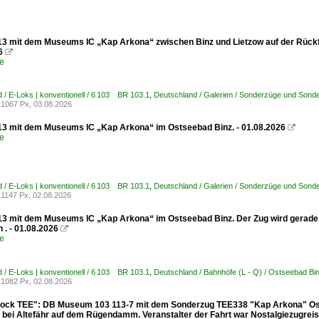
13 mit dem Museums IC „Kap Arkona“ zwischen Binz und Lietzow auf der Rückfahr
6

e
 / E-Loks | konventionell / 6 103 BR 103.1
,
Deutschland / Galerien / Sonderzüge und Sonde
1067 Px, 03.08.2026
13 mit dem Museums IC „Kap Arkona“ im Ostseebad Binz. - 01.08.2026

e
 / E-Loks | konventionell / 6 103 BR 103.1
,
Deutschland / Galerien / Sonderzüge und Sonde
1147 Px, 02.08.2026
13 mit dem Museums IC „Kap Arkona“ im Ostseebad Binz. Der Zug wird gerade i
n . - 01.08.2026

e
 / E-Loks | konventionell / 6 103 BR 103.1
,
Deutschland / Bahnhöfe (L - Q) / Ostseebad Bi
1082 Px, 02.08.2026
clock TEE": DB Museum 103 113-7 mit dem Sonderzug TEE338 "Kap Arkona" Os
 bei Altefähr auf dem Rügendamm. Veranstalter der Fahrt war Nostalgiezugreis