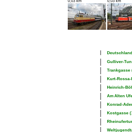
0,03 km
0,03 km
Deutschland
Gulliver-Tun
Trankgasse (
Kurt-Rossa-P
Heinrich-Böll
Am Alten Ufe
Konrad-Aden
Kostgasse (1
Rheinufertun
Weltjugendt