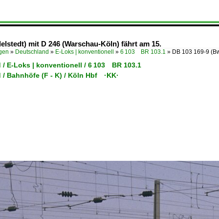
lstedt) mit D 246 (Warschau-Köln) fährt am 15.
ügen
»
Deutschland
»
E-Loks | konventionell
»
6 103 BR 103.1
»
DB 103 169-9 (Bw
/ E-Loks | konventionell / 6 103 BR 103.1
 / Bahnhöfe (F - K) / Köln Hbf ·KK·