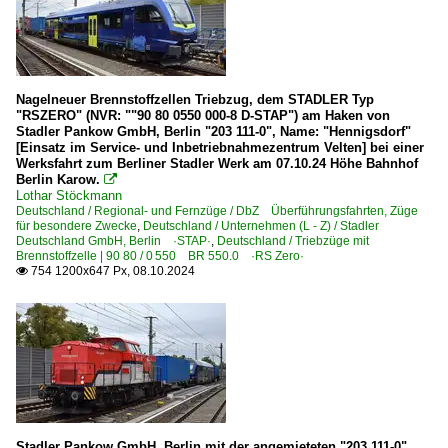
Nagelneuer Brennstoffzellen Triebzug, dem STADLER Typ
"RSZERO" (NVR: ""90 80 0550 000-8 D-STAP") am Haken von
Stadler Pankow GmbH, Berlin "203 111-0", Name: "Hennigsdorf"
[Einsatz im Service- und Inbetriebnahmezentrum Velten] bei einer
Werksfahrt zum Berliner Stadler Werk am 07.10.24 Höhe Bahnhof
Berlin Karow.

Lothar Stöckmann
Deutschland / Regional- und Fernzüge / DbZ Überführungsfahrten, Züge
für besondere Zwecke
,
Deutschland / Unternehmen (L - Z) / Stadler
Deutschland GmbH, Berlin ·STAP·
,
Deutschland / Triebzüge mit
Brennstoffzelle | 90 80 / 0 550 BR 550.0 ·RS Zero·
754 1200x647 Px, 08.10.2024

Stadler Pankow GmbH, Berlin mit der angemieteten "203 111-0",