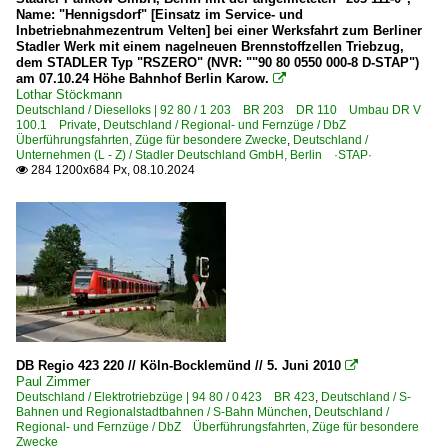
Name: "Hennigsdorf" [Einsatz im Service- und
Inbetriebnahmezentrum Velten] bei einer Werksfahrt zum Berliner
Stadler Werk mit einem nagelneuen Brennstoffzellen Triebzug,
dem STADLER Typ "RSZERO" (NVR: ""90 80 0550 000-8 D-STAP")
am 07.10.24 Höhe Bahnhof Berlin Karow.

Lothar Stöckmann
Deutschland / Dieselloks | 92 80 / 1 203 BR 203 DR 110 Umbau DR V
100.1 Private
,
Deutschland / Regional- und Fernzüge / DbZ
Überführungsfahrten, Züge für besondere Zwecke
,
Deutschland /
Unternehmen (L - Z) / Stadler Deutschland GmbH, Berlin ·STAP·
284 1200x684 Px, 08.10.2024

DB Regio 423 220 // Köln-Bocklemünd // 5. Juni 2010

Paul Zimmer
Deutschland / Elektrotriebzüge | 94 80 / 0 423 BR 423
,
Deutschland / S-
Bahnen und Regionalstadtbahnen / S-Bahn München
,
Deutschland /
Regional- und Fernzüge / DbZ Überführungsfahrten, Züge für besondere
Zwecke