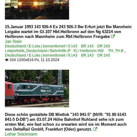
15.Januar 1993 143 926-4 Ex 243 926-3 Bw Erfurt jetzt Bw Mannhein
Leigabe wartet im Gl.107 Hbf.Heilbronn auf den Ng 63214 von
Heilbronn nach Mannheim zum Rbf.Heilbronn Freigabe

Jan Stein
Deutschland / E-Loks | konventionell / 6 143 BR 143 DR 243
Lokportraits
,
Deutschland / Bahnhöfe (F - K) / Heilbronn Hbf ·TH, TH B·
,
Deutschland / E-Loks | konventionell / 6 143 BR 143 DR 243
334 1200x816 Px, 11.10.2024

Diese schön gestaltete DB Mietlok "143 841-5" (NVR: "91 80 6143
841-5 D-DB") am 03.07.24 Höhe Bahnhof Ruhland sehe ich zum
ersten Mal, wie fast schon zu erwarten wird sie im Moment auch
von DeltaRail GmbH, Frankfurt (Oder) genutzt.

Lothar Stöckmann