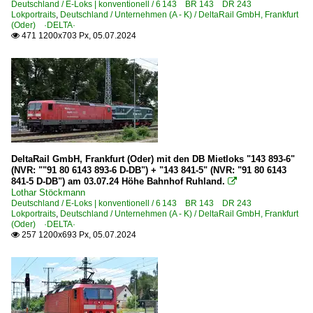
Deutschland / E-Loks | konventionell / 6 143 BR 143 DR 243
Lokportraits
,
Deutschland / Unternehmen (A - K) / DeltaRail GmbH, Frankfurt
(Oder) ·DELTA·
471 1200x703 Px, 05.07.2024

DeltaRail GmbH, Frankfurt (Oder) mit den DB Mietloks "143 893-6"
(NVR: ""91 80 6143 893-6 D-DB") + "143 841-5" (NVR: "91 80 6143
841-5 D-DB") am 03.07.24 Höhe Bahnhof Ruhland.

Lothar Stöckmann
Deutschland / E-Loks | konventionell / 6 143 BR 143 DR 243
Lokportraits
,
Deutschland / Unternehmen (A - K) / DeltaRail GmbH, Frankfurt
(Oder) ·DELTA·
257 1200x693 Px, 05.07.2024
