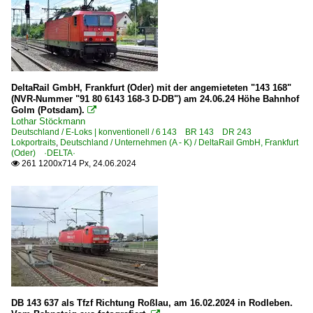
Galerien
2007 Tag der Schiene Braunschweig
2024 Triberger Bahntage
2025 Saisoneröffnung beim TEV Weimar
Momentaufnahmen
DeltaRail GmbH, Frankfurt (Oder) mit der angemieteten "143 168"
(NVR-Nummer "91 80 6143 168-3 D-DB") am 24.06.24 Höhe Bahnhof
Sommerfest Halle (Saale)
Golm (Potsdam).

Lothar Stöckmann
Sonderzüge und Sonderfahrten
Deutschland / E-Loks | konventionell / 6 143 BR 143 DR 243
Lokportraits
,
Deutschland / Unternehmen (A - K) / DeltaRail GmbH, Frankfurt
(Oder) ·DELTA·
Güterverkehr
261 1200x714 Px, 24.06.2024

Gemischte Güterzüge
Güterverkehr (Gbf, Rbf, Ubf)
Rbf Großkorbetha
Rbf Halle (Saale)
Rbf Magdeburg-Rothensee
DB 143 637 als Tfzf Richtung Roßlau, am 16.02.2024 in Rodleben.
Museen und Ausstellungen