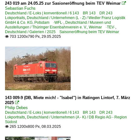
243 019 am 24.05.25 zur Sasioneröffnung beim TEV Weimar

Sebastian Fuchs
Detailfotos
Deutschland / E-Loks | konventionell / 6 143 BR 143 DR 243
Lokportraits
,
Deutschland / Unternehmen (L - Z) / Wedler Franz Logistik
Anschriften, Logos
GmbH & Co. KG, Potsdam ·WFL·
,
Deutschland / Museen und
Ausstellungen / Thüringer Eisenbahnverein e. V., Weimar ·TEV·
,
Scheinwerfer, Leuchten, Lampen
Deutschland / Galerien / 2025 Saisoneröffnung beim TEV Weimar
703 1200x790 Px, 29.05.2025

~ Sonstiges
Dieselloks | 92 80
1 120 BR 220 DR 120 DR V 200 'Taigatrommel'
1 202 BR 202 DR 112 · DR 110 DR V 100.1
1 212 BR 212 DB V 100.20 Private
1 218 BR 218 Lokportraits
143 009-9 (DB, Miete mich! - "Isabel") in Ratingen Lintorf, 7. März
1 223 BR 223 · BR 253 · DE 2000 ·ER20·
2025

Philip Debes
1 230 BR 230 DR 130
Deutschland / E-Loks | konventionell / 6 143 BR 143 DR 243
Lokportraits
,
Deutschland / Unternehmen (A - K) / DB Regio AG - Region
1 232 BR 232 DR 132 · DR 130.1 'Ludmilla'
Südost
265 1200x800 Px, 08.03.2025
1 232 BR 232 DR 132 · DR 130.1 Lokportraits 'Ludmill

1 233 BR 233 Umbau DB 232 'Ludmilla'