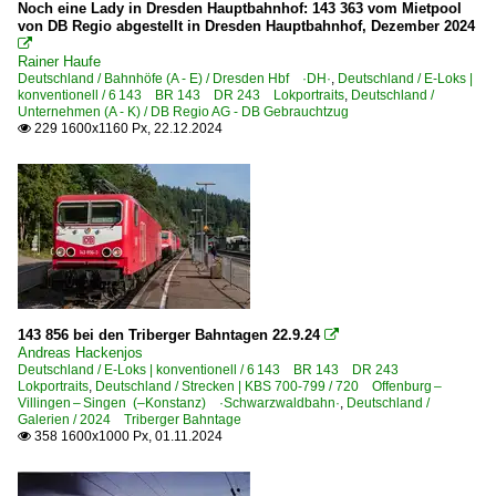
Noch eine Lady in Dresden Hauptbahnhof: 143 363 vom Mietpool
von DB Regio abgestellt in Dresden Hauptbahnhof, Dezember 2024
Dieseltriebzüge | bis 1970 und Altbautriebzüge

Rainer Haufe
DB VT 98 · BR 796/996 · BR 798/998 Uerdinger Schienenb
Deutschland / Bahnhöfe (A - E) / Dresden Hbf ·DH·
,
Deutschland / E-Loks |
konventionell / 6 143 BR 143 DR 243 Lokportraits
,
Deutschland /
Unternehmen (A - K) / DB Regio AG - DB Gebrauchtzug
E-Loks | Altbau
229 1600x1160 Px, 22.12.2024

E 18 BR 118 · DR 218
E 94 BR 194 · DR 254
E-Loks | Drehstrom | 91 80
6 101 BR 101 Lokportraits
6 120 BR 120.1
143 856 bei den Triberger Bahntagen 22.9.24

6 145 BR 145 ·Traxx AC·
Andreas Hackenjos
Deutschland / E-Loks | konventionell / 6 143 BR 143 DR 243
6 146 BR 146 ·Traxx AC1/2·
Lokportraits
,
Deutschland / Strecken | KBS 700-799 / 720 Offenburg –
Villingen – Singen (–Konstanz) ·Schwarzwaldbahn·
,
Deutschland /
6 146 BR 146 ·Traxx AC1/2· Lokportraits
Galerien / 2024 Triberger Bahntage
358 1600x1000 Px, 01.11.2024

6 152 BR 152 ·ES 64 F·
6 182 BR 182 ·ES 64 U2· Private