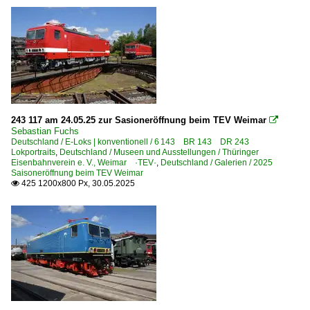
Würzburg
Wurzen
Zwickau (Sachs) Hbf ·DZW·
~ Sonstige
Bahntechnische Anlagen und Kunstbauten
243 117 am 24.05.25 zur Sasioneröffnung beim TEV Weimar

Bahnübergänge
Sebastian Fuchs
Deutschland / E-Loks | konventionell / 6 143 BR 143 DR 243
Brücken und Kreuzungsbauwerke
Lokportraits
,
Deutschland / Museen und Ausstellungen / Thüringer
Eisenbahnverein e. V., Weimar ·TEV·
,
Deutschland / Galerien / 2025
Drehscheiben und Schiebebühnen
Saisoneröffnung beim TEV Weimar
425 1200x800 Px, 30.05.2025

Fahrleitungsanlagen
Formsignale
Hohenzollernbrücke
Wassertürme und -kräne
Dampfloks
BR 52 DR 52.1-7/52.9 ·Kriegslok·