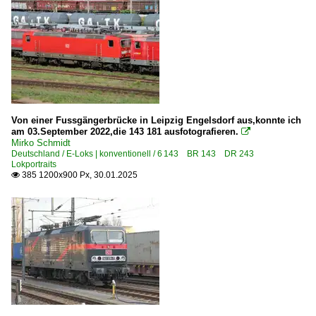
1 273 BR 273 ·MaK G 2000 BB·
DR V 240 · Prototyp LKM V 240 001
Dieselloks | bis 100 km/h | 98 80
3 345 · 3 346 BR 345 · BR 346 DR 105 · DR 106 DR V 60
3 363 BR 363 ·DB V 60· remot. DB 261
Von einer Fussgängerbrücke in Leipzig Engelsdorf aus,konnte ich
am 03.September 2022,die 143 181 ausfotografieren.

Dieseltriebzüge | 95 80
Mirko Schmidt
Deutschland / E-Loks | konventionell / 6 143 BR 143 DR 243
0 614 BR 614 · 914
Lokportraits
385 1200x900 Px, 30.01.2025

0 615 BR 615 ·Itino·
0 628 BR 628 · 928 · BR 629
0 641 BR 641 ·Coradia A TER· 'Walfisch'
0 642 BR 642 ·Desiro· Private
0 646 BR 646 · 946 ·GTW 2/6·
0 648 BR 648 ·Coradia Lint 41·
0 650 BR 650 ·RS1·