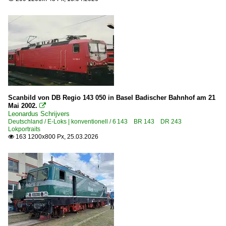
Erfurt Hbf ·UE·
Erfurt (sonstige)
Essen Hbf ·EE·
Bahnhöfe (F - K)
Fährhafen Sassnitz (Mukran Port GmbH, Zugang nur über
Falkenberg (Elster)
Scanbild von DB Regio 143 050 in Basel Badischer Bahnhof am 21
Mai 2002.

Frankfurt (Main) Hbf ·FF·
Leonardus Schrijvers
Deutschland / E-Loks | konventionell / 6 143 BR 143 DR 243
Frankfurt (Oder) Pbf ·BFP·
Lokportraits
163 1200x800 Px, 25.03.2026
Freiburg (Breisgau)

Fürth (Bay) Hbf ·NF·
Grevenbroich
Großkorbetha
Hagen
Halle (Saale) Hbf ·LH·
Halle (Saale) Nietleben