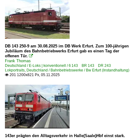
Mosbach-Neckarelz
München Hauptbahnhof ·MH·
Münster (Westf) Hbf ·EMST·
Naumburg (Saale) Hbf ·UNM·
Neumünster
DB 143 250-9 am 30.08.2025 im DB Werk Erfurt. Zum 100-jährigen
Jubiläum des Bahnbetriebwerks Erfurt gab es einen Tag der
Nordhausen
offenen Tür.

Nürnberg Hbf ·NN·
Frank Thomas
Deutschland / E-Loks | konventionell / 6 143 BR 143 DR 243
Pirna
Lokportraits
,
Deutschland / Bahnbetriebswerke / Bw Erfurt (Instandhaltung)
201 1200x821 Px, 05.11.2025

Plattling
Bahnhöfe (R - Z)
Regensburg Hbf ·NRH·
Rheydt
Rodleben
Roßlau (Elbe) - Meinsdorf
143er prägten den Alltagsverkehr in Halle(Saale)Hbf einst stark.