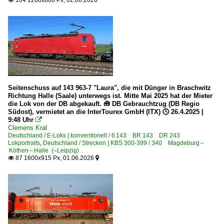
104 1200x800 Px, 02.06.2026

2002
Bw Stralsund
2003
Bw Weimar bis 1967
2004
2005
Bahnhöfe (A - E)
2006
Aachen
2007
Aalen
Seitenschuss auf 143 963-7 "Laura", die mit Dünger in Braschwitz
2008
Altbach
Richtung Halle (Saale) unterwegs ist. Mitte Mai 2025 hat der Mieter
die Lok von der DB abgekauft. 🧰 DB Gebrauchtzug (DB Regio
2009
Angermünde
Südost), vermietet an die InterTourex GmbH (ITX) 🕓 26.4.2025 |
9:48 Uhr

Ansbach
Clemens Kral
2010
Deutschland / E-Loks | konventionell / 6 143 BR 143 DR 243
Berlin Hauptbahnhof (Lehrter Bahnhof) ·BL·
Lokportraits
,
Deutschland / Strecken | KBS 300-399 / 340 Magdeburg –
2010
Köthen – Halle (–Leipzig)
Berlin Alexanderplatz
87 1600x915 Px, 01.06.2026


2011
Berlin Lichtenberg
2012
Berlin Schönefeld Flughafen
2013
Berlin Spandau
2014
Berlin Südkreuz
2015