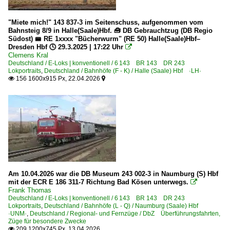
Berlin Zoologischer Garten
2016
Beuel
"Miete mich!" 143 837-3 im Seitenschuss, aufgenommen vom
2017
Bahnsteig 8/9 in Halle(Saale)Hbf. 🧰 DB Gebrauchtzug (DB Regio
Bielefeld
Südost) 🚝 RE 1xxxx "Bücherwurm" (RE 50) Halle(Saale)Hbf–
2018
Bitterfeld
Dresden Hbf 🕓 29.3.2025 | 17:22 Uhr

2019
Clemens Kral
Boppard
Deutschland / E-Loks | konventionell / 6 143 BR 143 DR 243
Lokportraits
,
Deutschland / Bahnhöfe (F - K) / Halle (Saale) Hbf ·LH·
Burgkemnitz
2020
156 1600x915 Px, 22.04.2026


Chemnitz (Karl-Marx-Stadt)
2020
Cottbus (Chóśebuz)
2021
Darmstadt Hbf ·FD·
2022
Dessau
2023
Doberlug-Kirchhain
2024
Dortmund Hbf ·EDO·
2025
Am 10.04.2026 war die DB Museum 243 002-3 in Naumburg (S) Hbf
Dresden (sonstige)
mit der ECR E 186 311-7 Richtung Bad Kösen unterwegs.

2026
Frank Thomas
Dresden Hbf ·DH·
Deutschland / E-Loks | konventionell / 6 143 BR 143 DR 243
Lokportraits
,
Deutschland / Bahnhöfe (L - Q) / Naumburg (Saale) Hbf
Düsseldorf (sonstige)
·UNM·
,
Deutschland / Regional- und Fernzüge / DbZ Überführungsfahrten,
Züge für besondere Zwecke
Eichenberg
209 1200x745 Px, 13.04.2026
