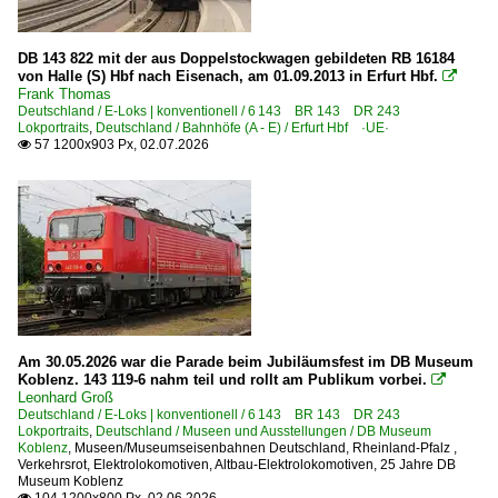
2010-08-07 Nürnberg
1990
DB 143 822 mit der aus Doppelstockwagen gebildeten RB 16184
1990
von Halle (S) Hbf nach Eisenach, am 01.09.2013 in Erfurt Hbf.

Deutschland
Frank Thomas
1991
Deutschland / E-Loks | konventionell / 6 143 BR 143 DR 243
Lokportraits
,
Deutschland / Bahnhöfe (A - E) / Erfurt Hbf ·UE·
1992
Bahnbetriebswerke
57 1200x903 Px, 02.07.2026

1993
Aw Dessau
1994
Bw Düsseldorf
1995
Bw Erfurt (Instandhaltung)
1996
Bw Hagen
1997
Bw Halberstadt
1998
Bw Halle (Saale) Instandhaltung
1999
Am 30.05.2026 war die Parade beim Jubiläumsfest im DB Museum
Bw Hamburg
Koblenz. 143 119-6 nahm teil und rollt am Publikum vorbei.

Bw Leipzig Hbf Süd
Leonhard Groß
2000
Deutschland / E-Loks | konventionell / 6 143 BR 143 DR 243
Bw Lutherstadt Wittenberg
Lokportraits
,
Deutschland / Museen und Ausstellungen / DB Museum
2000
Koblenz
,
Museen/Museumseisenbahnen Deutschland
,
Rheinland-Pfalz
,
Bw Minden/Westfalen (BZA Versuchsanstalt)
Verkehrsrot
,
Elektrolokomotiven
,
Altbau-Elektrolokomotiven
,
25 Jahre DB
2001
Museum Koblenz
Bw Seddin