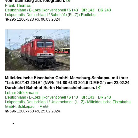
Vom Bahnsteig aus fotografiert.

Frank Thomas
DB Museum Halle (Saale) P
Deutschland / E-Loks | konventionell / 6 143 BR 143 DR 243
Lokportraits
,
Deutschland / Bahnhöfe (R - Z) / Rodleben
DB Museum Koblenz
295 1200x823 Px, 06.03.2024

DGEG Eisenbahnmuseum Bochum-Dahlhausen (Stiftung)
Eisenbahnmuseum Leipzig ·EMBB·
Förderverein Bw Arnstadt (Thüringen), historisch e.V. ·
Sächsisches Eisenbahnmuseum Chemnitz-Hilbersdorf ·
Thüringer Eisenbahnverein e. V., Weimar ·TEV·
Museumsbahnen
Mitteldeutsche Eisenbahn GmbH, Merseburg-Schkopau mit ihrer
"Lok 602/143 204-6" (NVR: "91 80 6143 204-6 D-MEG") am 23.02.24
BSW Gruppe Traditionsgemeinschaft Bw Halle P e.V.
Durchfahrt Bahnhof Berlin Hohenschönhausen.

Lothar Stöckmann
Eisenbahnfreunde Treysa ·EFTS·
Deutschland / E-Loks | konventionell / 6 143 BR 143 DR 243
Lokportraits
,
Deutschland / Unternehmen (L - Z) / Mitteldeutsche Eisenbahn
GmbH, Schkopau ·MEG·
Personenwagen | Doppelstockwagen | Mittelwagen
596 1200x768 Px, 25.02.2024

Doppelstock-Gliederzüge für DR 2-/4-teilig DBv, DBx
Doppelstock-Mittelwagen 1. Generation für DR modernisier