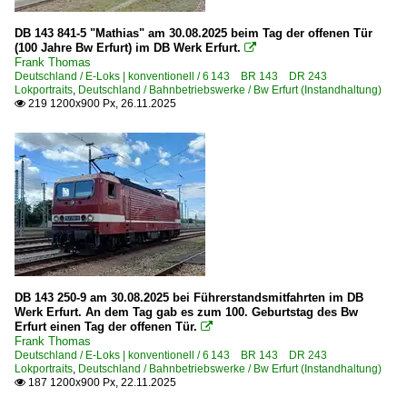
Hamburg Hbf ·AH·
DB 143 841-5 "Mathias" am 30.08.2025 beim Tag der offenen Tür
(100 Jahre Bw Erfurt) im DB Werk Erfurt.

Hamburg (sonstige)
Frank Thomas
Deutschland / E-Loks | konventionell / 6 143 BR 143 DR 243
Hamburg-Altona
Lokportraits
,
Deutschland / Bahnbetriebswerke / Bw Erfurt (Instandhaltung)
Hamburg-Harburg
219 1200x900 Px, 26.11.2025

Hanau Hbf ·FH·
Hannover Hbf ·HH·
Heilbronn Hbf ·TH, TH B·
Homburg (Saar)
Kassel Hbf
Koblenz Hbf ·KKO·
Kochendorf
DB 143 250-9 am 30.08.2025 bei Führerstandsmitfahrten im DB
Werk Erfurt. An dem Tag gab es zum 100. Geburtstag des Bw
Köln Hbf ·KK·
Erfurt einen Tag der offenen Tür.

Köln Messe Deutz
Frank Thomas
Deutschland / E-Loks | konventionell / 6 143 BR 143 DR 243
Königswinter
Lokportraits
,
Deutschland / Bahnbetriebswerke / Bw Erfurt (Instandhaltung)
187 1200x900 Px, 22.11.2025

Kronach