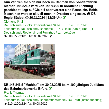
Rostock Hbf ·WR·
Nun verirren sie sich nur noch im Rahmen von Sonderfahrten
hierher. 143 821-7 wird von 143 933-0 in nördliche Richtung
Rotenburg (Wümme)
geschleppt, legt auf Gleis 4 aber vorerst eine Pause ein. Beide
Maschinen werden aktuell noch in Dresden eingesetzt. 🧰 DB
Roth
Regio Südost 🕓 26.11.2024 | 12:39 Uhr

Salzwedel
Clemens Kral
Deutschland / E-Loks | konventionell / 6 143 BR 143 DR 243
Sangerhausen
Lokportraits
,
Deutschland / Bahnhöfe (F - K) / Halle (Saale) Hbf ·LH·
,
Deutschland / Regional- und Fernzüge / Lz Lokzüge
Stadt Wehlen
508 1500x1015 Px, 08.09.2025


Stendal Hbf ·LS·
Stralsund
Stuttgart Hbf ·TS·
Titisee
Torgau
Tornesch
Trier Hbf
DB 143 841-5 "Mathias" am 30.08.2025 beim 100-jährigen Jubiläum
des Bahnbetriebwerks Erfurt.

Uelzen (Hundertwasser-Bahnhof)
Frank Thomas
Deutschland / E-Loks | konventionell / 6 143 BR 143 DR 243
Wanne-Eickel Hbf
Lokportraits
,
Deutschland / Bahnbetriebswerke / Bw Erfurt (Instandhaltung)
210 1200x824 Px, 30.08.2025

Weimar (alle Bahnhöfe)