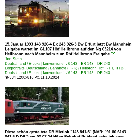
6 185 BR 185 ·Traxx AC1/2·
6 185 BR 185 ·Traxx AC1/2· Lokportaits
6 185 BR 185 ·Traxx AC1/2· Private
E-Loks | konventionell
15.Januar 1993 143 926-4 Ex 243 926-3 Bw Erfurt jetzt Bw Mannhein
6 109 BR 109 DR 211 DR E 11
Leigabe wartet im Gl.107 Hbf.Heilbronn auf den Ng 63214 von
6 110 BR 110.1 E 10 'Kasten'
Heilbronn nach Mannheim zum Rbf.Heilbronn Freigabe

Jan Stein
6 110 BR 110.3 E 10 'Bügelfalte'
Deutschland / E-Loks | konventionell / 6 143 BR 143 DR 243
Lokportraits
,
Deutschland / Bahnhöfe (F - K) / Heilbronn Hbf ·TH, TH B·
,
6 111 BR 111
Deutschland / E-Loks | konventionell / 6 143 BR 143 DR 243
334 1200x816 Px, 11.10.2024

6 111 BR 111 Lokportraits
6 112 BR 112.1 DR 212
6 113 BR 113 DB 112 · DB 114 E 10.12
6 114 BR 114.0 ex 112.0
6 139 BR 139 E 40.11
6 140 BR 140 E 40
Diese schön gestaltete DB Mietlok "143 841-5" (NVR: "91 80 6143
6 140 BR 140 E 40 Lokportraits
841-5 D-DB") am 03.07.24 Höhe Bahnhof Ruhland sehe ich zum