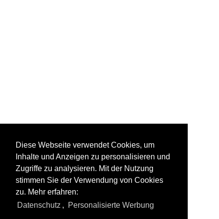
~ Sonstige Doppelstock-Zwischenwagen
Personenwagen | Steuerwagen
Doppelstock-Steuerwagen 2. Generation für DR 760.0
Doppelstock-Steuerwagen 4. Generation 763-767, 785
RB-, RE-Linien in NRW
RB 27 ·Rhein-Erft-Bahn·
RB 56 ·Der Iserlohner·
RB 91 ·Ruhr-Sieg-Bahn·
Regional- und Fernzüge
Diese Webseite verwendet Cookies, um
Inhalte und Anzeigen zu personalisieren und
DbZ Überführungsfahrten, Züge für besondere Zwecke
Zugriffe zu analysieren. Mit der Nutzung
Lz Lokzüge
stimmen Sie der Verwendung von Cookies
PbZ Personenzug für besondere Zwecke
zu. Mehr erfahren:
Datenschutz
,
Personalisierte Werbung
Regionalzüge (Bundesländer)