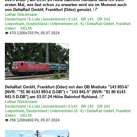
ersten Mal, wie fast schon zu erwarten wird sie im Moment auch
6 142 BR 142 DR 242 E 42
von DeltaRail GmbH, Frankfurt (Oder) genutzt.

6 143 BR 143 DR 243
Lothar Stöckmann
Deutschland / E-Loks | konventionell / 6 143 BR 143 DR 243
6 143 BR 143 DR 243 Private
Lokportraits
,
Deutschland / Unternehmen (A - K) / DeltaRail GmbH, Frankfurt
(Oder) ·DELTA·
6 151 BR 151
470 1200x703 Px, 05.07.2024

6 155 BR 155 DR 250 'Energiecontainer'
6 155 BR 155 DR 250 'Energiecontainer' Private
BR 171 DR 251 DR E 251 Steilstreckenlok
Elektrotriebzüge | 93 8x | ICE - IC
ICE 2 BR 808 · 5 808 Steuerwagen
DeltaRail GmbH, Frankfurt (Oder) mit den DB Mietloks "143 893-6"
ICE 3 M BR 406 · 5 406
(NVR: ""91 80 6143 893-6 D-DB") + "143 841-5" (NVR: "91 80 6143
841-5 D-DB") am 03.07.24 Höhe Bahnhof Ruhland.

ICE T BR 411 · 5 411
Lothar Stöckmann
Deutschland / E-Loks | konventionell / 6 143 BR 143 DR 243
Lokportraits
,
Deutschland / Unternehmen (A - K) / DeltaRail GmbH, Frankfurt
Elektrotriebzüge | 94 80
(Oder) ·DELTA·
256 1200x693 Px, 05.07.2024

0 425 BR 425 'Quietschie'