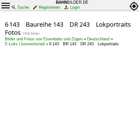
BAHN
BILDER.DE
Suche
Registrieren
Login
6 143 Baureihe 143 DR 243 Lokportraits
Fotos
1458 Bilder
Bilder und Fotos von Eisenbahn und Zügen
»
Deutschland
»
E-Loks | konventionell
»
6 143 BR 143 DR 243 Lokportraits