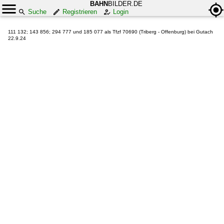
BAHN
BILDER.DE
Suche
Registrieren
Login
111 132; 143 856; 294 777 und 185 077 als Tfzf 70690 (Triberg - Offenburg) bei Gutach
22.9.24