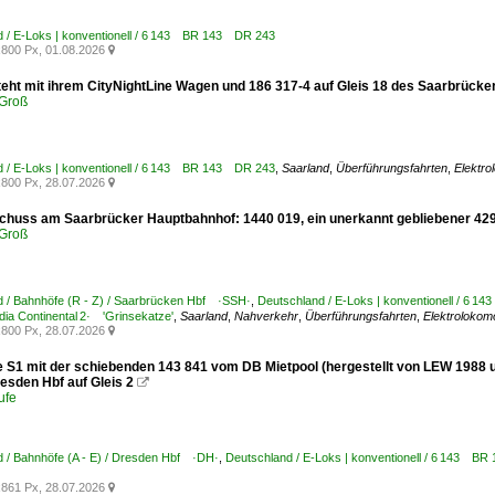
d / E-Loks | konventionell / 6 143 BR 143 DR 243
800 Px, 01.08.2026

teht mit ihrem CityNightLine Wagen und 186 317-4 auf Gleis 18 des Saarbrücke
Groß
d / E-Loks | konventionell / 6 143 BR 143 DR 243
,
Saarland
,
Überführungsfahrten
,
Elektro
800 Px, 28.07.2026

huss am Saarbrücker Hauptbahnhof: 1440 019, ein unerkannt gebliebener 429
Groß
d / Bahnhöfe (R - Z) / Saarbrücken Hbf ·SSH·
,
Deutschland / E-Loks | konventionell / 6
a Continental 2· 'Grinsekatze'
,
Saarland
,
Nahverkehr
,
Überführungsfahrten
,
Elektrolokom
800 Px, 28.07.2026

ne S1 mit der schiebenden 143 841 vom DB Mietpool (hergestellt von LEW 1988 u
esden Hbf auf Gleis 2

ufe
 / Bahnhöfe (A - E) / Dresden Hbf ·DH·
,
Deutschland / E-Loks | konventionell / 6 143 B
861 Px, 28.07.2026
