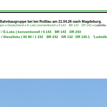
r Bahnbaugruppe bei bei Roßlau am 21.04.26 nach Magdeburg.
ügen
»
Deutschland
»
E-Loks | konventionell
»
6 143 BR 143 DR 243
»
Ludmilla
 / E-Loks | konventionell / 6 143 BR 143 DR 243
 / Dieselloks | 92 80 / 1 232 BR 232 DR 132 · DR 130.1 'Ludmilla