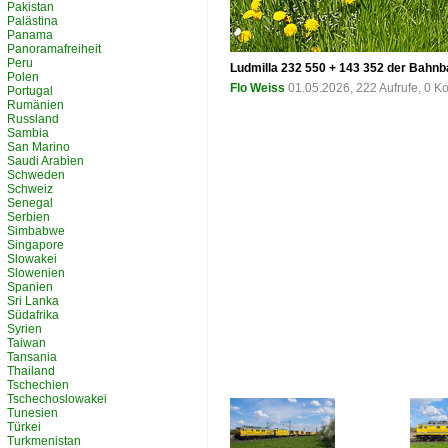
Pakistan
Palästina
Panama
Panoramafreiheit
Peru
Ludmilla 232 550 + 143 352 der Bahnb
Polen
Flo Weiss
01.05.2026, 222 Aufrufe, 0 
Portugal
Rumänien
Russland
Sambia
San Marino
Saudi Arabien
Schweden
Schweiz
Senegal
Serbien
Simbabwe
Singapore
Slowakei
Slowenien
Spanien
Sri Lanka
Südafrika
Syrien
Taiwan
Tansania
Thailand
Tschechien
Tschechoslowakei
Tunesien
Türkei
Turkmenistan