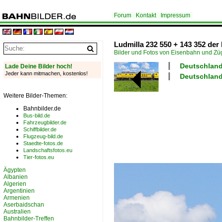
Forum
Kontakt
Impressum
Ludmilla 232 550 + 143 352 de
Bilder und Fotos von Eisenbahn und Z
Deutschland
Lade Deine Bilder hoch!
Jeder kann mitmachen, kostenlos!
Deutschland
Weitere Bilder-Themen:
Bahnbilder.de
Bus-bild.de
Fahrzeugbilder.de
Schiffbilder.de
Flugzeug-bild.de
Staedte-fotos.de
Landschaftsfotos.eu
Tier-fotos.eu
Ägypten
Albanien
Algerien
Argentinien
Armenien
Aserbaidschan
Australien
Bahnbilder-Treffen