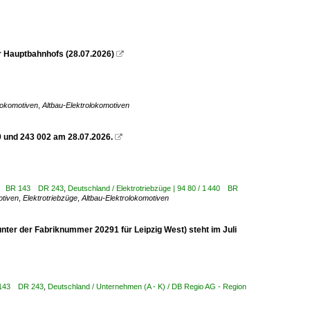
r Hauptbahnhofs (28.07.2026)

lokomotiven
,
Altbau-Elektrolokomotiven
 und 243 002 am 28.07.2026.

 143 BR 143 DR 243
,
Deutschland / Elektrotriebzüge | 94 80 / 1 440 BR
otiven
,
Elektrotriebzüge
,
Altbau-Elektrolokomotiven
nter der Fabriknummer 20291 für Leipzig West) steht im Juli
R 143 DR 243
,
Deutschland / Unternehmen (A - K) / DB Regio AG - Region