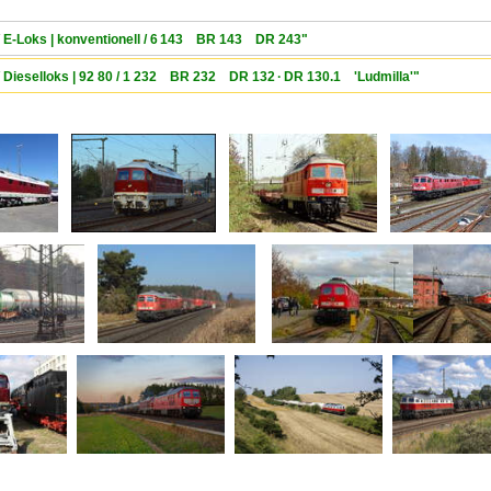
/ E-Loks | konventionell / 6 143 BR 143 DR 243"
/ Dieselloks | 92 80 / 1 232 BR 232 DR 132 · DR 130.1 'Ludmilla'"