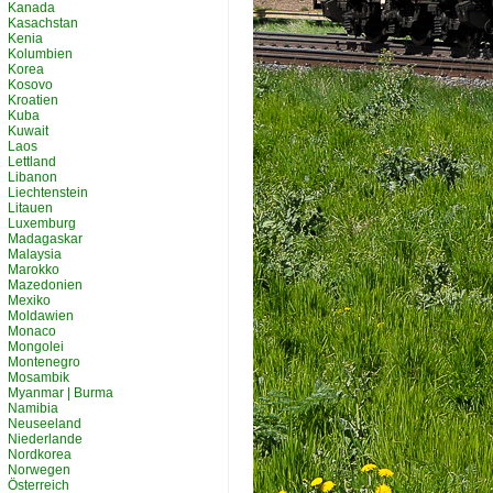
Kanada
Kasachstan
Kenia
Kolumbien
Korea
Kosovo
Kroatien
Kuba
Kuwait
Laos
Lettland
Libanon
Liechtenstein
Litauen
Luxemburg
Madagaskar
Malaysia
Marokko
Mazedonien
Mexiko
Moldawien
Monaco
Mongolei
Montenegro
Mosambik
Myanmar | Burma
Namibia
Neuseeland
Niederlande
Nordkorea
Norwegen
Österreich