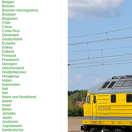
Belgien
Bolivien
Bosnien-Herzegowina
Brasilien
Bulgarien
Chile
China
Costa Rica
Dänemark
Deutschland
Ecuador
Eritrea
Estland
Finnland
Frankreich
Georgien
Griechenland
Großbritannien
Hongkong
Indien
Indonesien
Irak
Iran
Irland und Nordirland
Island
Israel
Italien
Jamaika
Japan
Jordanien
Jugoslawien
Kambodscha