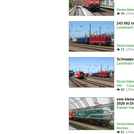
Deutschlan
44
1200x

243 002 s
Leonhard 
Deutschlan
71
1200x

Schnappsc
Leonhard 
Deutschlan
440 ·Coradi
62
1200x

eine klei
2026 in Dr
Rainer Ha
Deutschland
Nordost
61
1200x
