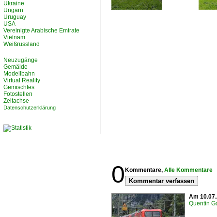
Ukraine
Ungarn
Uruguay
USA
Vereinigte Arabische Emirate
Vietnam
Weißrussland
Neuzugänge
Gemälde
Modellbahn
Virtual Reality
Gemischtes
Fotostellen
Zeitachse
Datenschutzerklärung
0
Kommentare,
Alle Kommentare
Kommentar verfassen
Am 10.07.
Quentin Go