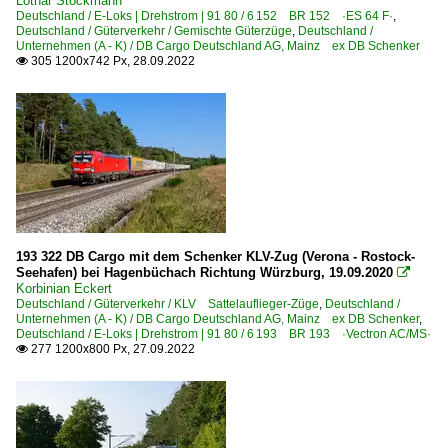
Lothar Stöckmann
Deutschland / E-Loks | Drehstrom | 91 80 / 6 152 BR 152 ·ES 64 F·
,
Deutschland / Güterverkehr / Gemischte Güterzüge
,
Deutschland /
Unternehmen (A - K) / DB Cargo Deutschland AG, Mainz ex DB Schenker
305 1200x742 Px, 28.09.2022

193 322 DB Cargo mit dem Schenker KLV-Zug (Verona - Rostock-
Seehafen) bei Hagenbüchach Richtung Würzburg, 19.09.2020

Korbinian Eckert
Deutschland / Güterverkehr / KLV Sattelauflieger-Züge
,
Deutschland /
Unternehmen (A - K) / DB Cargo Deutschland AG, Mainz ex DB Schenker
,
Deutschland / E-Loks | Drehstrom | 91 80 / 6 193 BR 193 ·Vectron AC/MS·
277 1200x800 Px, 27.09.2022
