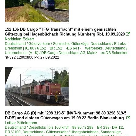
152 136 DB Cargo "TFG Transfracht" mit einem gemischten
Güterzug bei Hagenbüchach Richtung Nürnberg Rbf, 19.09.2020

Korbinian Eckert
Deutschland / Güterverkehr / Gemischte Güterzüge
,
Deutschland / E-Loks |
Drehstrom | 91 80 / 6 152 BR 152 ·ES 64 F· Werbeloks
,
Deutschland /
Unternehmen (A - K) / DB Cargo Deutschland AG, Mainz ex DB Schenker
392 1200x800 Px, 27.09.2022

DB Cargo AG (D) mit "298 319-5" [NVR-Nummer: 98 80 3298 319-5
D-DB] und einigen Güterwagen am 19.09.22 Berlin Blankenburg.

Lothar Stöckmann
Deutschland / Dieselloks | bis 100 km/h | 98 80 / 3 298 BR 298 · DR 111
DR V 100
,
Deutschland / Güterverkehr / Übergabefahrten, Sonderzüge
,