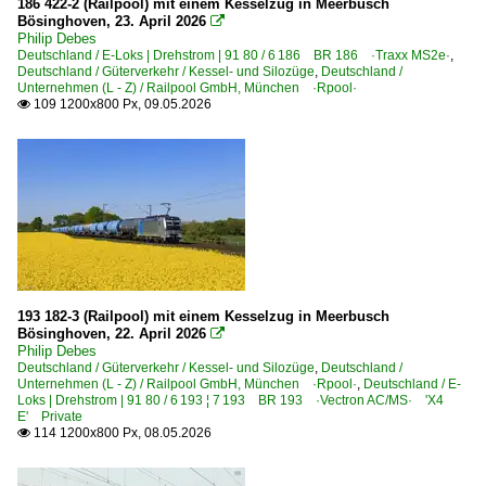
186 422-2 (Railpool) mit einem Kesselzug in Meerbusch
Bösinghoven, 23. April 2026

Philip Debes
Deutschland / E-Loks | Drehstrom | 91 80 / 6 186 BR 186 ·Traxx MS2e·
,
Deutschland / Güterverkehr / Kessel- und Silozüge
,
Deutschland /
Unternehmen (L - Z) / Railpool GmbH, München ·Rpool·
109 1200x800 Px, 09.05.2026

193 182-3 (Railpool) mit einem Kesselzug in Meerbusch
Bösinghoven, 22. April 2026

Philip Debes
Deutschland / Güterverkehr / Kessel- und Silozüge
,
Deutschland /
Unternehmen (L - Z) / Railpool GmbH, München ·Rpool·
,
Deutschland / E-
Loks | Drehstrom | 91 80 / 6 193 ¦ 7 193 BR 193 ·Vectron AC/MS· 'X4
E' Private
114 1200x800 Px, 08.05.2026
