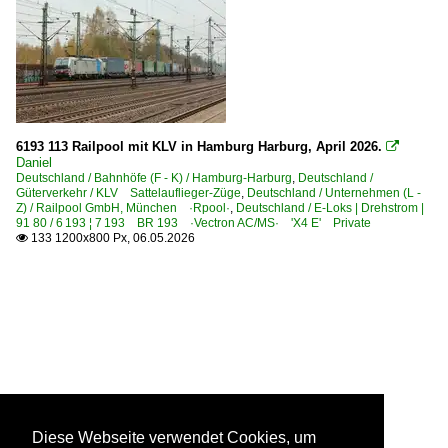
6193 113 Railpool mit KLV in Hamburg Harburg, April 2026.

Daniel
Deutschland / Bahnhöfe (F - K) / Hamburg-Harburg
,
Deutschland /
Güterverkehr / KLV Sattelauflieger-Züge
,
Deutschland / Unternehmen (L -
Z) / Railpool GmbH, München ·Rpool·
,
Deutschland / E-Loks | Drehstrom |
91 80 / 6 193 ¦ 7 193 BR 193 ·Vectron AC/MS· 'X4 E' Private
133 1200x800 Px, 06.05.2026

Diese Webseite verwendet Cookies, um