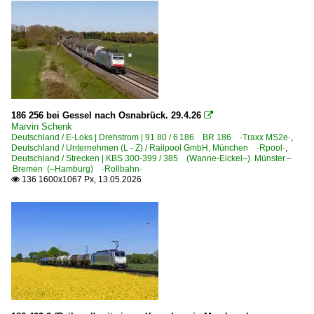
186 256 bei Gessel nach Osnabrück. 29.4.26

Marvin Schenk
Deutschland / E-Loks | Drehstrom | 91 80 / 6 186 BR 186 ·Traxx MS2e·
,
Deutschland / Unternehmen (L - Z) / Railpool GmbH, München ·Rpool·
,
Deutschland / Strecken | KBS 300-399 / 385 (Wanne-Eickel–) Münster –
Bremen (–Hamburg) ·Rollbahn·
136 1600x1067 Px, 13.05.2026
