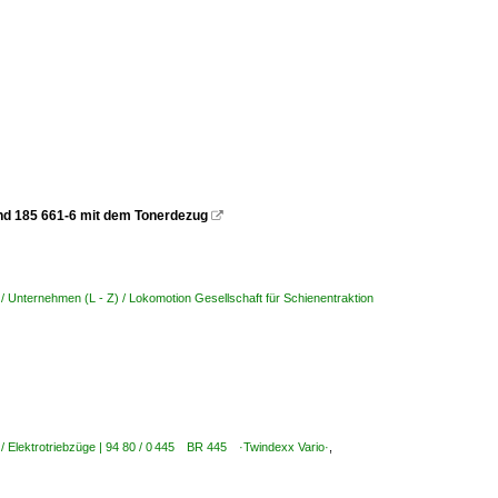
und 185 661-6 mit dem Tonerdezug

/ Unternehmen (L - Z) / Lokomotion Gesellschaft für Schienentraktion
/ Elektrotriebzüge | 94 80 / 0 445 BR 445 ·Twindexx Vario·
,