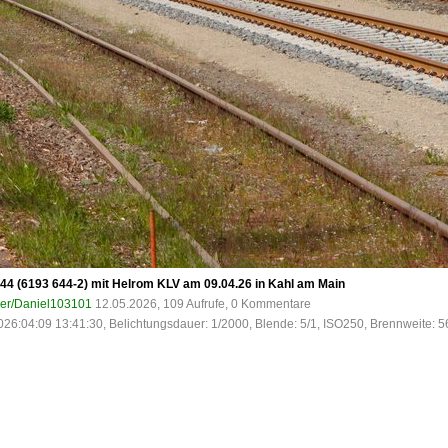
4 (6193 644-2) mit Helrom KLV am 09.04.26 in Kahl am Main
ser/Daniel103101
12.05.2026, 109 Aufrufe, 0 Kommentare
026:04:09 13:41:30, Belichtungsdauer: 1/2000, Blende: 5/1, ISO250, Brennweite: 5