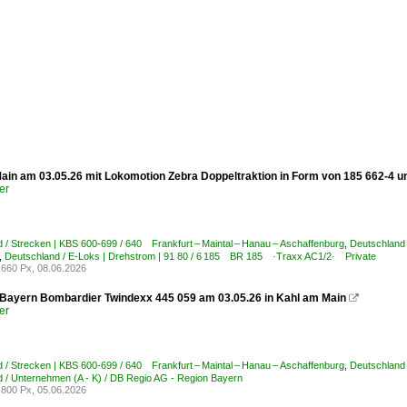
ain am 03.05.26 mit Lokomotion Zebra Doppeltraktion in Form von 185 662-4 
er
 / Strecken | KBS 600-699 / 640 Frankfurt – Maintal – Hanau – Aschaffenburg
,
Deutschland 
,
Deutschland / E-Loks | Drehstrom | 91 80 / 6 185 BR 185 ·Traxx AC1/2· Private
660 Px, 08.06.2026
Bayern Bombardier Twindexx 445 059 am 03.05.26 in Kahl am Main

er
 / Strecken | KBS 600-699 / 640 Frankfurt – Maintal – Hanau – Aschaffenburg
,
Deutschland 
 / Unternehmen (A - K) / DB Regio AG - Region Bayern
800 Px, 05.06.2026