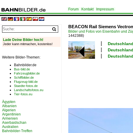
Forum
Kontakt
Impressum
BEACON Rail Siemens Vectron X
Bilder und Fotos von Eisenbahn und Z
1442388)
Lade Deine Bilder hoch!
Deutschland 
Jeder kann mitmachen, kostenlos!
Deutschland
Deutschland
Weitere Bilder-Themen:
Bahnbilder.de
Bus-bild.de
Fahrzeugbilder.de
Schiffbilder.de
Flugzeug-bild.de
Staedte-fotos.de
Landschaftsfotos.eu
Tier-fotos.eu
Ägypten
Albanien
Algerien
Argentinien
Armenien
Aserbaidschan
Australien
Bahnbilder-Treffen