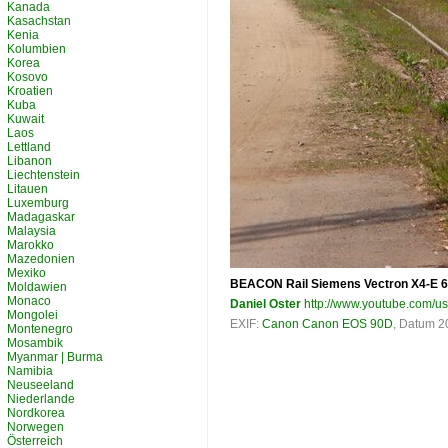
Kanada
Kasachstan
Kenia
Kolumbien
Korea
Kosovo
Kroatien
Kuba
Kuwait
Laos
Lettland
Libanon
Liechtenstein
Litauen
Luxemburg
Madagaskar
Malaysia
Marokko
Mazedonien
Mexiko
BEACON Rail Siemens Vectron X4-E 64
Moldawien
Monaco
Daniel Oster
http://www.youtube.com/u
Mongolei
EXIF:
Canon Canon EOS 90D
, Datum 2
Montenegro
Mosambik
Myanmar | Burma
Namibia
Neuseeland
Niederlande
Nordkorea
Norwegen
Österreich