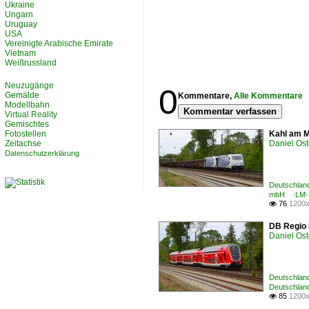
Ukraine
Ungarn
Uruguay
USA
Vereinigte Arabische Emirate
Vietnam
Weißrussland
Neuzugänge
0
Gemälde
Kommentare,
Alle Kommentare
Modellbahn
Kommentar verfassen
Virtual Reality
Gemischtes
Fotostellen
Kahl am M
Zeitachse
Daniel Ost
Datenschutzerklärung
Deutschland
mbH ·LM·
76
1200x

DB Regio 
Daniel Ost
Deutschland
Deutschland
85
1200x
