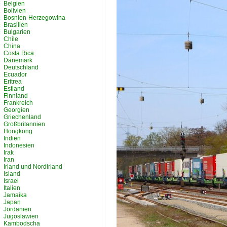
Belgien
Bolivien
Bosnien-Herzegowina
Brasilien
Bulgarien
Chile
China
Costa Rica
Dänemark
Deutschland
Ecuador
Eritrea
Estland
Finnland
Frankreich
Georgien
Griechenland
Großbritannien
Hongkong
Indien
Indonesien
Irak
Iran
Irland und Nordirland
Island
Israel
Italien
Jamaika
Japan
Jordanien
Jugoslawien
Kambodscha