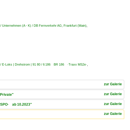
/ Unternehmen (A - K) / DB Fernverkehr AG, Frankfurt (Main)
,
 / E-Loks | Drehstrom | 91 80 / 6 186 BR 186 ·Traxx MS2e·
,
zur Galerie
zur Galerie
Private"
zur Galerie
DISPO· ab 10.2023"
zur Galerie