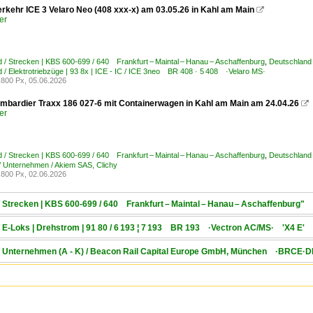
rkehr ICE 3 Velaro Neo (408 xxx-x) am 03.05.26 in Kahl am Main

er
 / Strecken | KBS 600-699 / 640 Frankfurt – Maintal – Hanau – Aschaffenburg
,
Deutschland 
 / Elektrotriebzüge | 93 8x | ICE - IC / ICE 3neo BR 408 · 5 408 ·Velaro MS·
800 Px, 05.06.2026
bardier Traxx 186 027-6 mit Containerwagen in Kahl am Main am 24.04.26

er
 / Strecken | KBS 600-699 / 640 Frankfurt – Maintal – Hanau – Aschaffenburg
,
Deutschland
/ Unternehmen / Akiem SAS, Clichy
800 Px, 02.06.2026
/ Strecken | KBS 600-699 / 640 Frankfurt – Maintal – Hanau – Aschaffenburg"
/ E-Loks | Drehstrom | 91 80 / 6 193 ¦ 7 193 BR 193 ·Vectron AC/MS· 'X4 E' 
d / Unternehmen (A - K) / Beacon Rail Capital Europe GmbH, München ·BRCE·