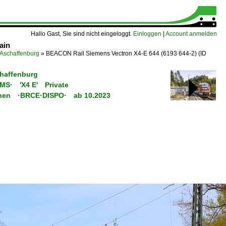
Hallo Gast, Sie sind nicht eingeloggt.
Einloggen
|
Account anmelden
ain
 Aschaffenburg
»
BEACON Rail Siemens Vectron X4-E 644 (6193 644-2)
(ID
chaffenburg
C/MS· 'X4 E' Private
ünchen ·BRCE·DISPO· ab 10.2023