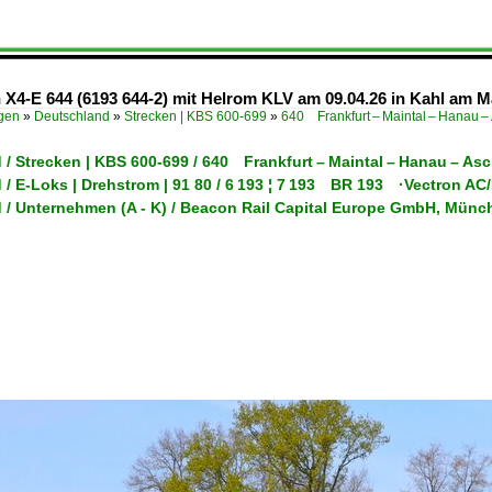
4-E 644 (6193 644-2) mit Helrom KLV am 09.04.26 in Kahl am M
ügen
»
Deutschland
»
Strecken | KBS 600-699
»
640 Frankfurt – Maintal – Hanau –
/ Strecken | KBS 600-699 / 640 Frankfurt – Maintal – Hanau – As
 / E-Loks | Drehstrom | 91 80 / 6 193 ¦ 7 193 BR 193 ·Vectron A
 / Unternehmen (A - K) / Beacon Rail Capital Europe GmbH, M