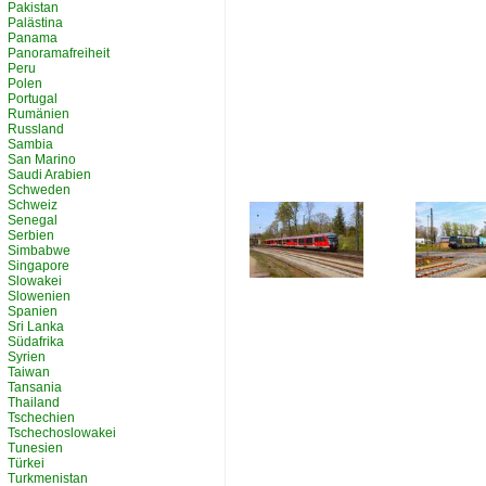
Pakistan
Palästina
Panama
Panoramafreiheit
Peru
Polen
Portugal
Rumänien
Russland
Sambia
San Marino
Saudi Arabien
Schweden
Schweiz
Senegal
Serbien
Simbabwe
Singapore
Slowakei
Slowenien
Spanien
Sri Lanka
Südafrika
Syrien
Taiwan
Tansania
Thailand
Tschechien
Tschechoslowakei
Tunesien
Türkei
Turkmenistan