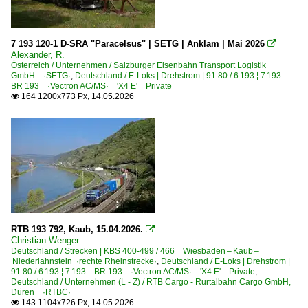
7 193 120-1 D-SRA "Paracelsus" | SETG | Anklam | Mai 2026

Alexander, R.
Österreich / Unternehmen / Salzburger Eisenbahn Transport Logistik
GmbH ·SETG·
,
Deutschland / E-Loks | Drehstrom | 91 80 / 6 193 ¦ 7 193
BR 193 ·Vectron AC/MS· 'X4 E' Private
164 1200x773 Px, 14.05.2026

RTB 193 792, Kaub, 15.04.2026.

Christian Wenger
Deutschland / Strecken | KBS 400-499 / 466 Wiesbaden – Kaub –
Niederlahnstein ·rechte Rheinstrecke·
,
Deutschland / E-Loks | Drehstrom |
91 80 / 6 193 ¦ 7 193 BR 193 ·Vectron AC/MS· 'X4 E' Private
,
Deutschland / Unternehmen (L - Z) / RTB Cargo - Rurtalbahn Cargo GmbH,
Düren ·RTBC·
143 1104x726 Px, 14.05.2026
