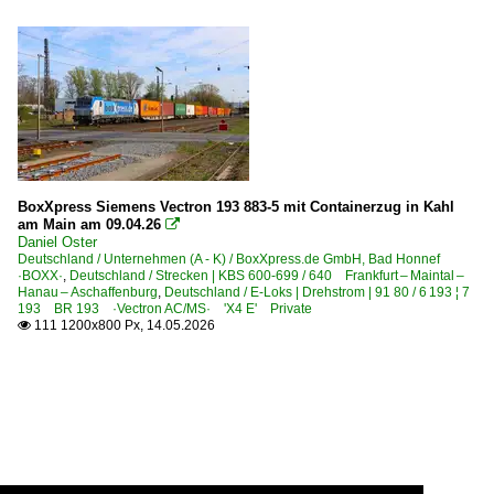
BoxXpress Siemens Vectron 193 883-5 mit Containerzug in Kahl
am Main am 09.04.26

Daniel Oster
Deutschland / Unternehmen (A - K) / BoxXpress.de GmbH, Bad Honnef
·BOXX·
,
Deutschland / Strecken | KBS 600-699 / 640 Frankfurt – Maintal –
Hanau – Aschaffenburg
,
Deutschland / E-Loks | Drehstrom | 91 80 / 6 193 ¦ 7
193 BR 193 ·Vectron AC/MS· 'X4 E' Private
111 1200x800 Px, 14.05.2026
