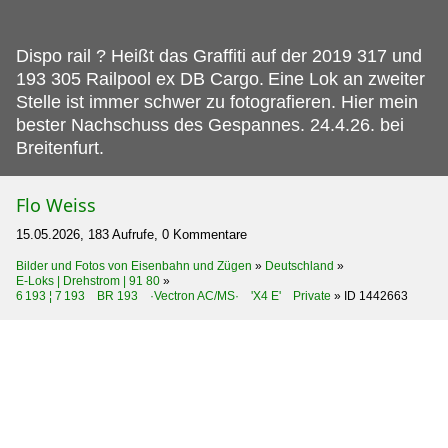
Dispo rail ? Heißt das Graffiti auf der 2019 317 und
193 305 Railpool ex DB Cargo.
Eine Lok an zweiter
Stelle ist immer schwer zu fotografieren. Hier mein
bester Nachschuss des Gespannes. 24.4.26. bei
Breitenfurt.
Flo Weiss
15.05.2026, 183 Aufrufe, 0 Kommentare
Bilder und Fotos von Eisenbahn und Zügen
»
Deutschland
»
E-Loks | Drehstrom | 91 80
»
6 193 ¦ 7 193 BR 193 ·Vectron AC/MS· 'X4 E' Private
»
ID 1442663