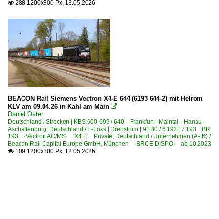
288 1200x800 Px, 13.05.2026

BEACON Rail Siemens Vectron X4-E 644 (6193 644-2) mit Helrom
KLV am 09.04.26 in Kahl am Main

Daniel Oster
Deutschland / Strecken | KBS 600-699 / 640 Frankfurt – Maintal – Hanau –
Aschaffenburg
,
Deutschland / E-Loks | Drehstrom | 91 80 / 6 193 ¦ 7 193 BR
193 ·Vectron AC/MS· 'X4 E' Private
,
Deutschland / Unternehmen (A - K) /
Beacon Rail Capital Europe GmbH, München ·BRCE·DISPO· ab 10.2023
109 1200x800 Px, 12.05.2026
