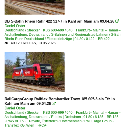
DB S-Bahn Rhein Ruhr 422 517-7 in Kahl am Main am 09.04.26

Daniel Oster
Deutschland / Strecken | KBS 600-699 / 640 Frankfurt – Maintal – Hanau –
Aschaffenburg
,
Deutschland / S-Bahnen und Regionalstadtbahnen / S-Bahn
Rhein-Ruhr
,
Deutschland / Elektrotriebzüge | 94 80 / 0 422 BR 422
149 1200x800 Px, 13.05.2026

RailCargoGroup Railflex Bombardier Traxx 185 605-3 als Tfz in
Kahl am Main am 09.04.26

Daniel Oster
Deutschland / Strecken | KBS 600-699 / 640 Frankfurt – Maintal – Hanau –
Aschaffenburg
,
Deutschland / E-Loks | Drehstrom | 91 80 / 6 185 BR 185
·Traxx AC1/2· Private
,
Österreich / Unternehmen / Rail Cargo Group -
Transflex KG, Wien ·RCA·