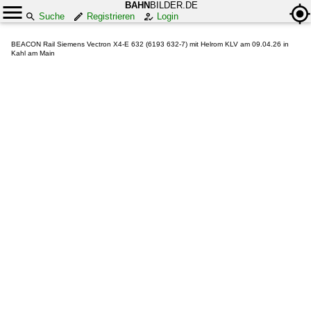
BAHN
BILDER.DE
Suche
Registrieren
Login
BEACON Rail Siemens Vectron X4-E 632 (6193 632-7) mit Helrom KLV am 09.04.26 in
Kahl am Main