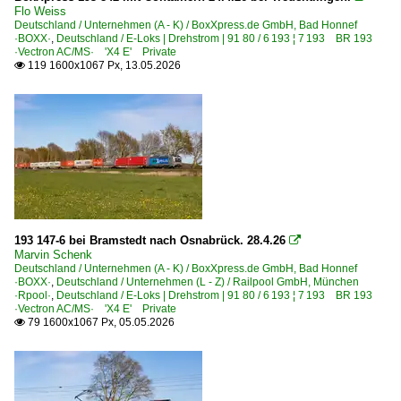
Flo Weiss
Deutschland / Unternehmen (A - K) / BoxXpress.de GmbH, Bad Honnef
·BOXX·
,
Deutschland / E-Loks | Drehstrom | 91 80 / 6 193 ¦ 7 193 BR 193
·Vectron AC/MS· 'X4 E' Private
119 1600x1067 Px, 13.05.2026

193 147-6 bei Bramstedt nach Osnabrück. 28.4.26

Marvin Schenk
Deutschland / Unternehmen (A - K) / BoxXpress.de GmbH, Bad Honnef
·BOXX·
,
Deutschland / Unternehmen (L - Z) / Railpool GmbH, München
·Rpool·
,
Deutschland / E-Loks | Drehstrom | 91 80 / 6 193 ¦ 7 193 BR 193
·Vectron AC/MS· 'X4 E' Private
79 1600x1067 Px, 05.05.2026
