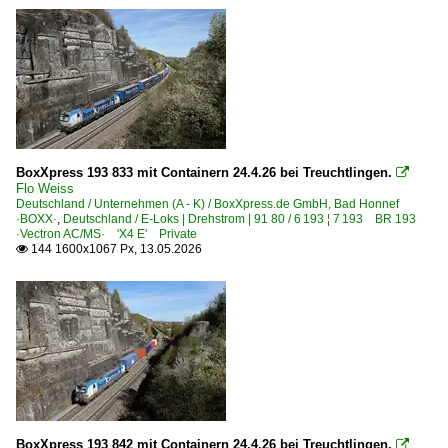
BoxXpress 193 833 mit Containern 24.4.26 bei Treuchtlingen.

Flo Weiss
Deutschland / Unternehmen (A - K) / BoxXpress.de GmbH, Bad Honnef
·BOXX·
,
Deutschland / E-Loks | Drehstrom | 91 80 / 6 193 ¦ 7 193 BR 193
·Vectron AC/MS· 'X4 E' Private
144 1600x1067 Px, 13.05.2026

BoxXpress 193 842 mit Containern 24.4.26 bei Treuchtlingen.
