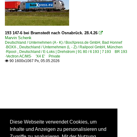
193 147-6 bei Bramstedt nach Osnabrück. 28.4.26

Marvin Schenk
Deutschland / Unternehmen (A - K) / BoxXpress.de GmbH, Bad Honnef
·BOXX·
,
Deutschland / Unternehmen (L - Z) / Railpool GmbH, München
·Rpool·
,
Deutschland / E-Loks | Drehstrom | 91 80 / 6 193 ¦ 7 193 BR 193
·Vectron AC/MS· 'X4 E' Private
90 1600x1067 Px, 05.05.2026

Diese Webseite verwendet Cookies, um
Inhalte und Anzeigen zu personalisieren und
Zugriffe zu analysieren. Mit der Nutzung