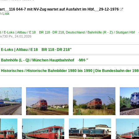
gart__116 044-7 mit NV-Zug wartet auf Ausfahrt im Hbf.__29-12-1976

h Lisk
 / E-Loks | Altbau / E 18 BR 118 · DR 218
,
Deutschland / Bahnhöfe (R - Z) / Stuttgart Hbf 
x730 Px, 24.01.2026
 E-Loks | Altbau / E 18 BR 118 · DR 218"
 / Bahnhöfe (L - Q) / München Hauptbahnhof ·MH·"
/ Historisches / Historische Bahnbilder 1980 bis 1990 | Die Bundesbahn der 19