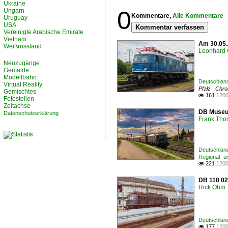
Ukraine
0
Ungarn
Kommentare,
Alle Kommentare
Uruguay
USA
Kommentar verfassen
Vereinigte Arabische Emirate
Vietnam
Am 30.05.
Weißrussland
Leonhard 
Neuzugänge
Gemälde
Modellbahn
Deutschland
Virtual Reality
Pfalz
,
Chro
Gemischtes
161
1200

Fotostellen
Zeitachse
DB Museum
Datenschutzerklärung
Frank Th
Deutschland
Regional- 
221
1200

DB 118 02
Rick Ohm
Deutschland
177
1200
