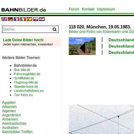
Forum
Kontakt
Impressum
118 020, München, 19.05.1983.
Bilder und Fotos von Eisenbahn und Z
Deutschland 
Lade Deine Bilder hoch!
Jeder kann mitmachen, kostenlos!
Deutschland
Deutschland 
Weitere Bilder-Themen:
Bahnbilder.de
Bus-bild.de
Fahrzeugbilder.de
Schiffbilder.de
Flugzeug-bild.de
Staedte-fotos.de
Landschaftsfotos.eu
Tier-fotos.eu
Ägypten
Albanien
Algerien
Argentinien
Armenien
Aserbaidschan
Australien
Bahnbilder-Treffen