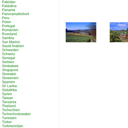
Pakistan
Palästina
Panama
Panoramafreiheit
Peru
Polen
Portugal
Rumänien
Russland
Sambia
San Marino
Saudi Arabien
Schweden
Schweiz
Senegal
Serbien
Simbabwe
Singapore
Slowakei
Slowenien
Spanien
Sri Lanka
Südafrika
Syrien
Taiwan
Tansania
Thailand
Tschechien
Tschechoslowakei
Tunesien
Türkei
Turkmenistan