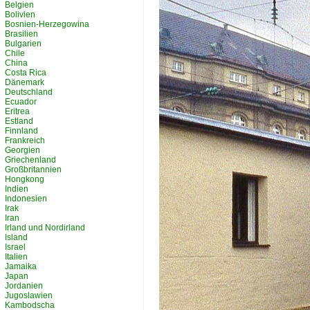
Belgien
Bolivien
Bosnien-Herzegowina
Brasilien
Bulgarien
Chile
China
Costa Rica
Dänemark
Deutschland
Ecuador
Eritrea
Estland
Finnland
Frankreich
Georgien
Griechenland
Großbritannien
Hongkong
Indien
Indonesien
Irak
Iran
Irland und Nordirland
Island
Israel
Italien
Jamaika
Japan
Jordanien
Jugoslawien
Kambodscha