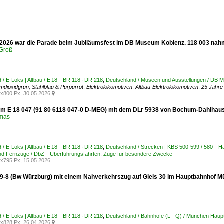
2026 war die Parade beim Jubiläumsfest im DB Museum Koblenz. 118 003 nahm t
Groß
 / E-Loks | Altbau / E 18 BR 118 · DR 218
,
Deutschland / Museen und Ausstellungen / DB 
mdioxidgrün, Stahlblau & Purpurrot
,
Elektrolokomotiven
,
Altbau-Elektrolokomotiven
,
25 Jahr
x800 Px, 30.05.2026

 E 18 047 (91 80 6118 047-0 D-MEG) mit dem DLr 5938 von Bochum-Dahlhausen
omas
 / E-Loks | Altbau / E 18 BR 118 · DR 218
,
Deutschland / Strecken | KBS 500-599 / 580 H
und Fernzüge / DbZ Überführungsfahrten, Züge für besondere Zwecke
x795 Px, 15.05.2026
9-8 (Bw Würzburg) mit einem Nahverkehrszug auf Gleis 30 im Hauptbahnhof M
 / E-Loks | Altbau / E 18 BR 118 · DR 218
,
Deutschland / Bahnhöfe (L - Q) / München Ha
x828 Px, 26.04.2026
