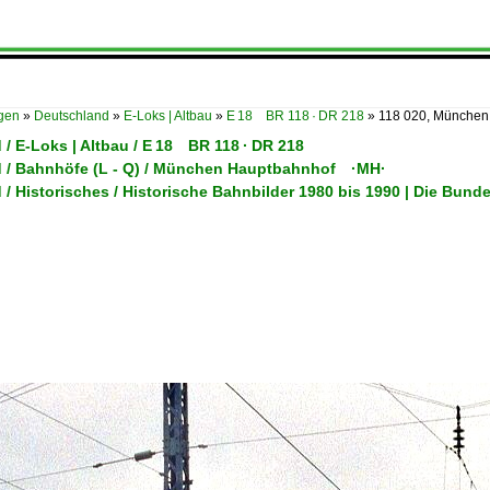
ügen
»
Deutschland
»
E-Loks | Altbau
»
E 18 BR 118 · DR 218
»
118 020, München
/ E-Loks | Altbau / E 18 BR 118 · DR 218
 / Bahnhöfe (L - Q) / München Hauptbahnhof ·MH·
/ Historisches / Historische Bahnbilder 1980 bis 1990 | Die Bund