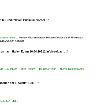
eil und rollt am Publikum vorbei.

Museum Koblenz
,
Museen/Museumseisenbahnen Deutschland
,
Rheinland-
e DB Museum Koblenz
 nach Halle (S), am 16.04.20212 in Vieselbach.

alle – Naumburg – Erfurt – Bebra ·Thüringer Bahn· #6340
,
Deutschland /
ünchen am 6. August 1981.

uptbahnhof ·MH·