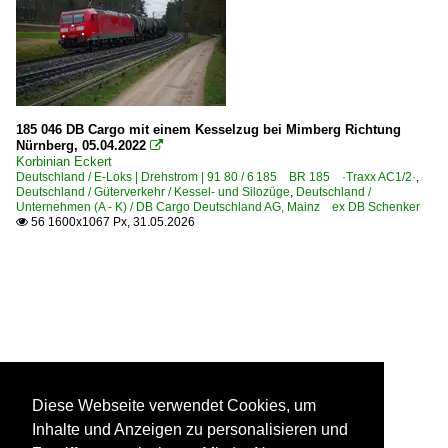
185 046 DB Cargo mit einem Kesselzug bei Mimberg Richtung
Nürnberg, 05.04.2022

Korbinian Eckert
Deutschland / E-Loks | Drehstrom | 91 80 / 6 185 BR 185 ·Traxx AC1/2·
,
Deutschland / Güterverkehr / Kessel- und Silozüge
,
Deutschland /
Unternehmen (A - K) / DB Cargo Deutschland AG, Mainz ex DB Schenker
56 1600x1067 Px, 31.05.2026

Diese Webseite verwendet Cookies, um
Inhalte und Anzeigen zu personalisieren und