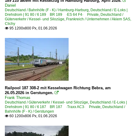
189 210 akiem mit Kesselzug in Hamburg Harburg, April 2026.

Daniel
Deutschland / Bahnhöfe (F - K) / Hamburg-Harburg
,
Deutschland / E-Loks |
Drehstrom | 91 80 / 6 189 BR 189 ·ES 64 F4· Private
,
Deutschland /
Güterverkehr / Kessel- und Silozüge
,
Frankreich / Unternehmen / Akiem SAS,
Clichy
95 1200x800 Px, 01.06.2026

Railpool 187 308-2 mit Kesselwagen Richtung Bebra, am
26.05.2026 in Gerstungen.

Frank Thomas
Deutschland / Güterverkehr / Kessel- und Silozüge
,
Deutschland / E-Loks |
Drehstrom | 91 80 / 6 187 BR 187 ·Traxx AC3· Private
,
Deutschland /
Bahnhöfe (F - K) / Gerstungen
60 1200x806 Px, 01.06.2026
