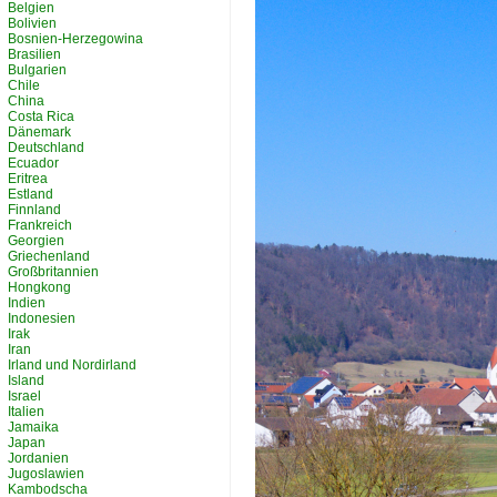
Belgien
Bolivien
Bosnien-Herzegowina
Brasilien
Bulgarien
Chile
China
Costa Rica
Dänemark
Deutschland
Ecuador
Eritrea
Estland
Finnland
Frankreich
Georgien
Griechenland
Großbritannien
Hongkong
Indien
Indonesien
Irak
Iran
Irland und Nordirland
Island
Israel
Italien
Jamaika
Japan
Jordanien
Jugoslawien
Kambodscha