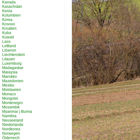
Kanada
Kasachstan
Kenia
Kolumbien
Korea
Kosovo
Kroatien
Kuba
Kuwait
Laos
Lettland
Libanon
Liechtenstein
Litauen
Luxemburg
Madagaskar
Malaysia
Marokko
Mazedonien
Mexiko
Moldawien
Monaco
Mongolei
Montenegro
Mosambik
Myanmar | Burma
Namibia
Neuseeland
Niederlande
Nordkorea
Norwegen
Österreich