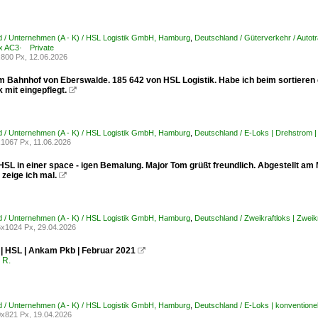
 / Unternehmen (A - K) / HSL Logistik GmbH, Hamburg
,
Deutschland / Güterverkehr / Autot
x AC3· Private
800 Px, 12.06.2026
im Bahnhof von Eberswalde. 185 642 von HSL Logistik. Habe ich beim sortieren 
 mit eingepflegt.

 / Unternehmen (A - K) / HSL Logistik GmbH, Hamburg
,
Deutschland / E-Loks | Drehstrom
1067 Px, 11.06.2026
SL in einer space - igen Bemalung. Major Tom grüßt freundlich. Abgestellt am M
zeige ich mal.

 / Unternehmen (A - K) / HSL Logistik GmbH, Hamburg
,
Deutschland / Zweikraftloks | Zweik
x1024 Px, 29.04.2026
 | HSL | Ankam Pkb | Februar 2021

 R.
 / Unternehmen (A - K) / HSL Logistik GmbH, Hamburg
,
Deutschland / E-Loks | konvention
x821 Px, 19.04.2026