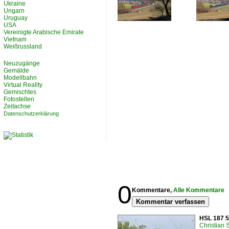
Ukraine
Ungarn
Uruguay
USA
Vereinigte Arabische Emirate
Vietnam
Weißrussland
Neuzugänge
Gemälde
Modellbahn
Virtual Reality
Gemischtes
Fotostellen
Zeitachse
Datenschutzerklärung
0
Kommentare,
Alle Kommentare
Kommentar verfassen
HSL 187 5
Christian