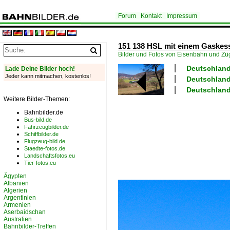
Forum
Kontakt
Impressum
151 138 HSL mit einem Gaskesse
Bilder und Fotos von Eisenbahn und Z
Deutschland
Lade Deine Bilder hoch!
Jeder kann mitmachen, kostenlos!
Deutschland 
Deutschland
Weitere Bilder-Themen:
Bahnbilder.de
Bus-bild.de
Fahrzeugbilder.de
Schiffbilder.de
Flugzeug-bild.de
Staedte-fotos.de
Landschaftsfotos.eu
Tier-fotos.eu
Ägypten
Albanien
Algerien
Argentinien
Armenien
Aserbaidschan
Australien
Bahnbilder-Treffen