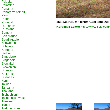
Pakistan
Palästina
Panama
Panoramafreiheit
Peru
Polen
151 138 HSL mit einem Gaskesselzug b
Portugal
Rumänien
Korbinian Eckert
https://www.flickr.c
Russland
Sambia
San Marino
Saudi Arabien
Schweden
Schweiz
Senegal
Serbien
Simbabwe
Singapore
Slowakei
Slowenien
Spanien
Sri Lanka
Südafrika
Syrien
Taiwan
Tansania
Thailand
Tschechien
Tschechoslowakei
Tunesien
Türkei
Turkmenistan