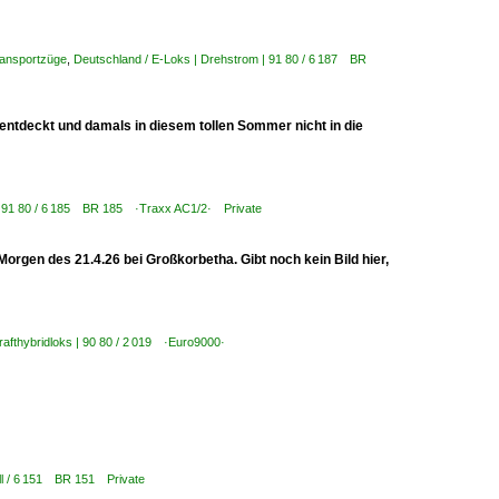
ransportzüge
,
Deutschland / E-Loks | Drehstrom | 91 80 / 6 187 BR
entdeckt und damals in diesem tollen Sommer nicht in die
 | 91 80 / 6 185 BR 185 ·Traxx AC1/2· Private
orgen des 21.4.26 bei Großkorbetha. Gibt noch kein Bild hier,
rafthybridloks | 90 80 / 2 019 ·Euro9000·
ell / 6 151 BR 151 Private