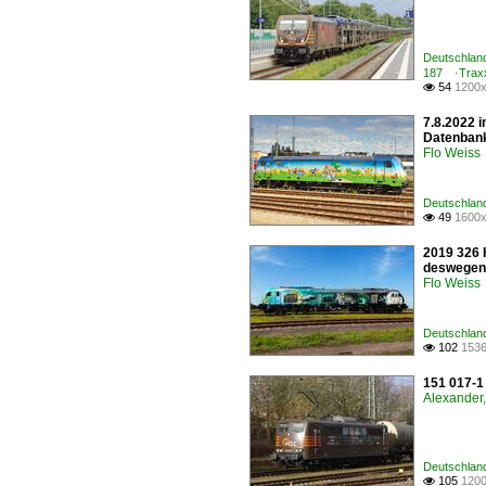
Deutschland
187 ·Trax
54
1200x

7.8.2022 
Datenbank
Flo Weiss
Deutschland
49
1600x

2019 326 H
deswegen 
Flo Weiss
Deutschland
102
1536

151 017-1
Alexander,
Deutschland
105
1200
