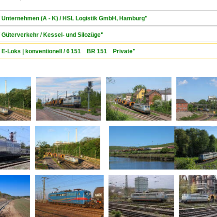
/ Unternehmen (A - K) / HSL Logistik GmbH, Hamburg"
 Güterverkehr / Kessel- und Silozüge"
/ E-Loks | konventionell / 6 151 BR 151 Private"