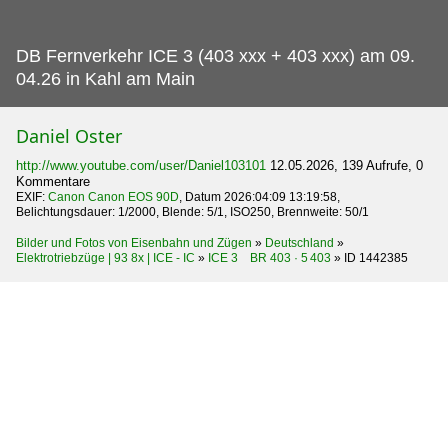
DB Fernverkehr ICE 3 (403 xxx + 403 xxx) am 09.
04.26 in Kahl am Main
Daniel Oster
http://www.youtube.com/user/Daniel103101
12.05.2026, 139 Aufrufe, 0
Kommentare
EXIF:
Canon Canon EOS 90D
, Datum 2026:04:09 13:19:58,
Belichtungsdauer: 1/2000, Blende: 5/1, ISO250, Brennweite: 50/1
Bilder und Fotos von Eisenbahn und Zügen
»
Deutschland
»
Elektrotriebzüge | 93 8x | ICE - IC
»
ICE 3 BR 403 · 5 403
»
ID 1442385