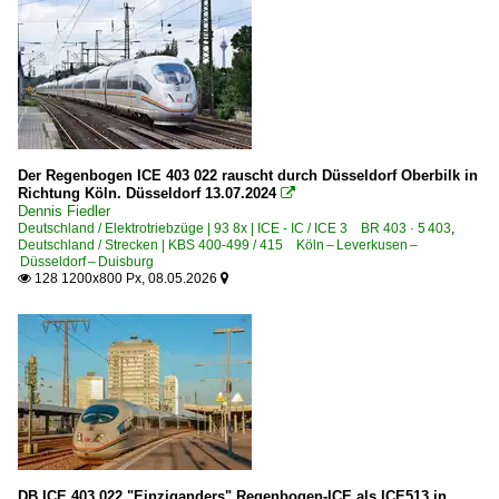
Der Regenbogen ICE 403 022 rauscht durch Düsseldorf Oberbilk in
Richtung Köln. Düsseldorf 13.07.2024

Dennis Fiedler
Deutschland / Elektrotriebzüge | 93 8x | ICE - IC / ICE 3 BR 403 · 5 403
,
Deutschland / Strecken | KBS 400-499 / 415 Köln – Leverkusen –
Düsseldorf – Duisburg
128 1200x800 Px, 08.05.2026


DB ICE 403 022 "Einziganders" Regenbogen-ICE als ICE513 in