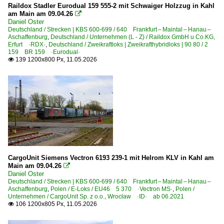
Raildox Stadler Eurodual 159 555-2 mit Schwaiger Holzzug in Kahl
am Main am 09.04.26

Daniel Oster
Deutschland / Strecken | KBS 600-699 / 640 Frankfurt – Maintal – Hanau –
Aschaffenburg
,
Deutschland / Unternehmen (L - Z) / Raildox GmbH u Co.KG,
Erfurt ·RDX·
,
Deutschland / Zweikraftloks | Zweikrafthybridloks | 90 80 / 2
159 BR 159 ·Eurodual·
139 1200x800 Px, 11.05.2026

CargoUnit Siemens Vectron 6193 239-1 mit Helrom KLV in Kahl am
Main am 09.04.26

Daniel Oster
Deutschland / Strecken | KBS 600-699 / 640 Frankfurt – Maintal – Hanau –
Aschaffenburg
,
Polen / E-Loks / EU46 5 370 ·Vectron MS·
,
Polen /
Unternehmen / CargoUnit Sp. z o.o., Wrocław ·ID· ab 06.2021
106 1200x805 Px, 11.05.2026
