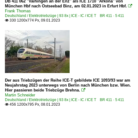
DB 411 062 "Vaihingen an der Enz" als ICE 1710 "Arkona" von
München Hbf nach Ostseebad Binz, am 02.01.2023 in Erfurt Hbf.

Frank Thomas
Deutschland / Elektrotriebzüge | 93 8x | ICE - IC / ICE T BR 411 · 5 411
330 1200x774 Px, 09.01.2023

Der aus Triebzügen der Reihe ICE-T gebildete ICE 1093/93 war am
Neujahrstag 2023 unterwegs von Berlin nach München bzw. Wien.
Hier passieren beide Triebzüge Brehna.

Martin Schneider
Deutschland / Elektrotriebzüge | 93 8x | ICE - IC / ICE T BR 411 · 5 411
456 1200x795 Px, 08.01.2023
