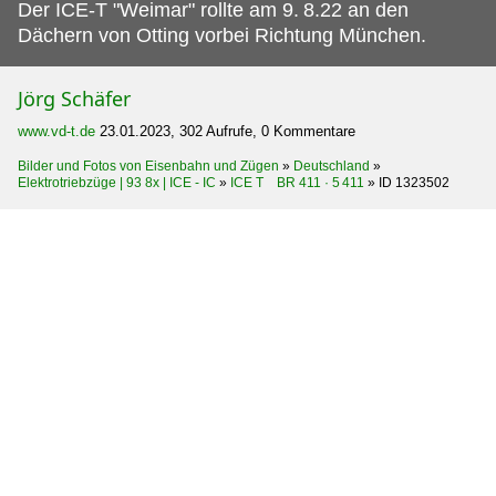
Der ICE-T "Weimar" rollte am 9.
8.22 an den
Dächern von Otting vorbei Richtung München.
Jörg Schäfer
www.vd-t.de
23.01.2023, 302 Aufrufe, 0 Kommentare
Bilder und Fotos von Eisenbahn und Zügen
»
Deutschland
»
Elektrotriebzüge | 93 8x | ICE - IC
»
ICE T BR 411 · 5 411
»
ID 1323502