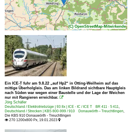
(C) OpenStreetMap-Mitwirkende
Ein ICE-T fuhr am 9.8.22 „auf Hp2“ in Otting-Weilheim auf das
mittige Überholgleis. Das am linken Bildrand sichtbare Hauptgleis
nach Süden war wegen einer Baustelle und der Lage der Weichen
nur mit Rangieren erreichbar.

Jörg Schäfer
Deutschland / Elektrotriebzüge | 93 8x | ICE - IC / ICE T BR 411 · 5 411
,
Deutschland / Strecken | KBS 800-999 / 910 Donauwörth – Treuchtlingen
,
Die KBS 910 Donauwörth - Treuchtlingen
270 1200x800 Px, 19.01.2023

