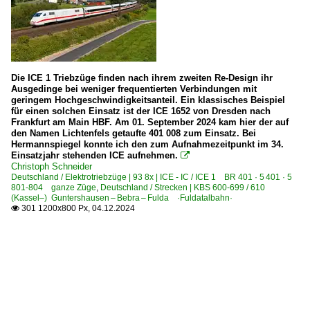
Die ICE 1 Triebzüge finden nach ihrem zweiten Re-Design ihr
Ausgedinge bei weniger frequentierten Verbindungen mit
geringem Hochgeschwindigkeitsanteil. Ein klassisches Beispiel
für einen solchen Einsatz ist der ICE 1652 von Dresden nach
Frankfurt am Main HBF. Am 01. September 2024 kam hier der auf
den Namen Lichtenfels getaufte 401 008 zum Einsatz. Bei
Hermannspiegel konnte ich den zum Aufnahmezeitpunkt im 34.
Einsatzjahr stehenden ICE aufnehmen.

Christoph Schneider
Deutschland / Elektrotriebzüge | 93 8x | ICE - IC / ICE 1 BR 401 · 5 401 · 5
801-804 ganze Züge
,
Deutschland / Strecken | KBS 600-699 / 610
(Kassel–) Guntershausen – Bebra – Fulda ·Fuldatalbahn·
301 1200x800 Px, 04.12.2024
