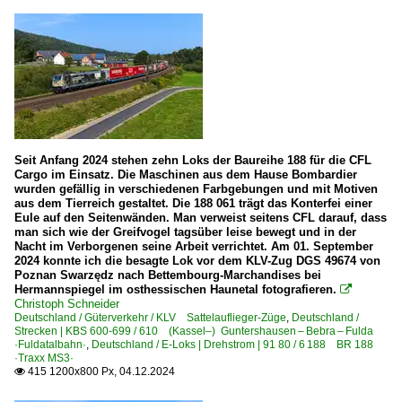
Seit Anfang 2024 stehen zehn Loks der Baureihe 188 für die CFL
Cargo im Einsatz. Die Maschinen aus dem Hause Bombardier
wurden gefällig in verschiedenen Farbgebungen und mit Motiven
aus dem Tierreich gestaltet. Die 188 061 trägt das Konterfei einer
Eule auf den Seitenwänden. Man verweist seitens CFL darauf, dass
man sich wie der Greifvogel tagsüber leise bewegt und in der
Nacht im Verborgenen seine Arbeit verrichtet. Am 01. September
2024 konnte ich die besagte Lok vor dem KLV-Zug DGS 49674 von
Poznan Swarzędz nach Bettembourg-Marchandises bei
Hermannspiegel im osthessischen Haunetal fotografieren.

Christoph Schneider
Deutschland / Güterverkehr / KLV Sattelauflieger-Züge
,
Deutschland /
Strecken | KBS 600-699 / 610 (Kassel–) Guntershausen – Bebra – Fulda
·Fuldatalbahn·
,
Deutschland / E-Loks | Drehstrom | 91 80 / 6 188 BR 188
·Traxx MS3·
415 1200x800 Px, 04.12.2024
