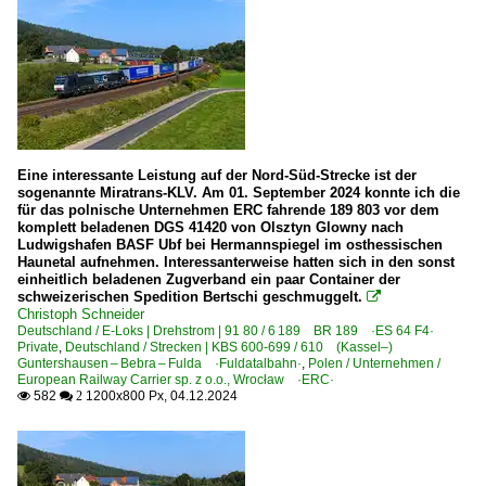
Eine interessante Leistung auf der Nord-Süd-Strecke ist der
sogenannte Miratrans-KLV. Am 01. September 2024 konnte ich die
für das polnische Unternehmen ERC fahrende 189 803 vor dem
komplett beladenen DGS 41420 von Olsztyn Glowny nach
Ludwigshafen BASF Ubf bei Hermannspiegel im osthessischen
Haunetal aufnehmen. Interessanterweise hatten sich in den sonst
einheitlich beladenen Zugverband ein paar Container der
schweizerischen Spedition Bertschi geschmuggelt.

Christoph Schneider
Deutschland / E-Loks | Drehstrom | 91 80 / 6 189 BR 189 ·ES 64 F4·
Private
,
Deutschland / Strecken | KBS 600-699 / 610 (Kassel–)
Guntershausen – Bebra – Fulda ·Fuldatalbahn·
,
Polen / Unternehmen /
European Railway Carrier sp. z o.o., Wrocław ·ERC·
582
1200x800 Px, 04.12.2024

 2