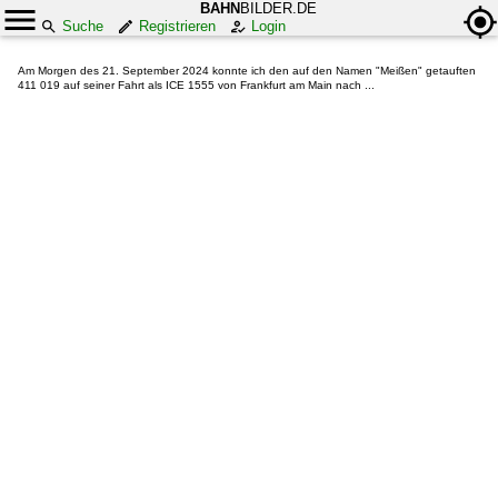
BAHN
BILDER.DE
Suche
Registrieren
Login
Am Morgen des 21. September 2024 konnte ich den auf den Namen "Meißen" getauften
411 019 auf seiner Fahrt als ICE 1555 von Frankfurt am Main nach ...