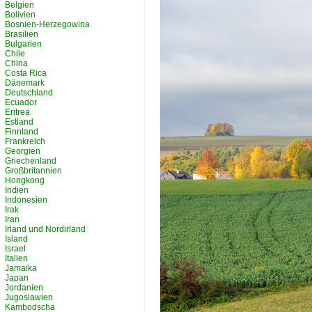
Belgien
Bolivien
Bosnien-Herzegowina
Brasilien
Bulgarien
Chile
China
Costa Rica
Dänemark
Deutschland
Ecuador
Eritrea
Estland
Finnland
Frankreich
Georgien
Griechenland
Großbritannien
Hongkong
Indien
Indonesien
Irak
Iran
Irland und Nordirland
Island
Israel
Italien
Jamaika
Japan
Jordanien
Jugoslawien
Kambodscha