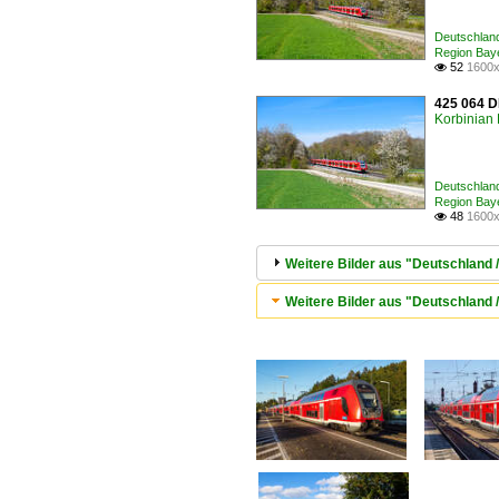
Deutschland
Region Bay
52
1600x

425 064 D
Korbinian 
Deutschland
Region Bay
48
1600x

Weitere Bilder aus "Deutschland 
Weitere Bilder aus "Deutschland 