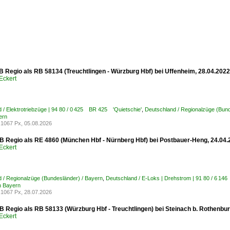
B Regio als RB 58134 (Treuchtlingen - Würzburg Hbf) bei Uffenheim, 28.04.2022
Eckert
 / Elektrotriebzüge | 94 80 / 0 425 BR 425 'Quietschie'
,
Deutschland / Regionalzüge (Bund
ern
1067 Px, 05.08.2026
B Regio als RE 4860 (München Hbf - Nürnberg Hbf) bei Postbauer-Heng, 24.04.
Eckert
 / Regionalzüge (Bundesländer) / Bayern
,
Deutschland / E-Loks | Drehstrom | 91 80 / 6 
n Bayern
1067 Px, 28.07.2026
B Regio als RB 58133 (Würzburg Hbf - Treuchtlingen) bei Steinach b. Rothenbur
Eckert