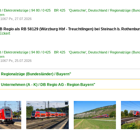
 / Elektrotriebzüge | 94 80 / 0 425 BR 425 'Quietschie'
,
Deutschland / Regionalzüge (Bund
ern
1067 Px, 27.07.2026
B Regio als RB 58129 (Würzburg Hbf - Treuchtlingen) bei Steinach b. Rothenbur
Eckert
 / Elektrotriebzüge | 94 80 / 0 425 BR 425 'Quietschie'
,
Deutschland / Regionalzüge (Bund
ern
1067 Px, 25.07.2026
/ Regionalzüge (Bundesländer) / Bayern"
/ Unternehmen (A - K) / DB Regio AG - Region Bayern"