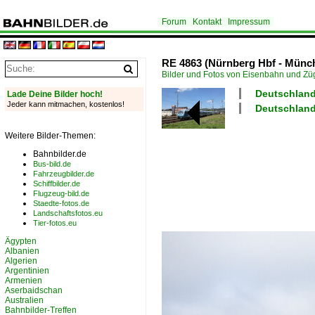
Forum
Kontakt
Impressum
RE 4863 (Nürnberg Hbf - Münch
Bilder und Fotos von Eisenbahn und Z
Deutschland
Lade Deine Bilder hoch!
Jeder kann mitmachen, kostenlos!
Deutschland
Weitere Bilder-Themen:
Bahnbilder.de
Bus-bild.de
Fahrzeugbilder.de
Schiffbilder.de
Flugzeug-bild.de
Staedte-fotos.de
Landschaftsfotos.eu
Tier-fotos.eu
Ägypten
Albanien
Algerien
Argentinien
Armenien
Aserbaidschan
Australien
Bahnbilder-Treffen