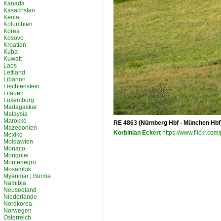
Kanada
Kasachstan
Kenia
Kolumbien
Korea
Kosovo
Kroatien
Kuba
Kuwait
Laos
Lettland
Libanon
Liechtenstein
Litauen
Luxemburg
Madagaskar
Malaysia
Marokko
RE 4863 (Nürnberg Hbf - München Hbf)
Mazedonien
Korbinian Eckert
https://www.flickr.c
Mexiko
Moldawien
Monaco
Mongolei
Montenegro
Mosambik
Myanmar | Burma
Namibia
Neuseeland
Niederlande
Nordkorea
Norwegen
Österreich