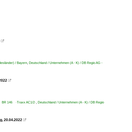

esländer) / Bayern
,
Deutschland / Unternehmen (A - K) / DB Regio AG -
2022

146 BR 146 ·Traxx AC1/2·
,
Deutschland / Unternehmen (A - K) / DB Regio
g, 20.04.2022
