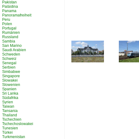
Pakistan
Palästina
Panama
Panoramafreiheit
Peru
Polen
Portugal
Rumänien
Russland
Sambia
San Marino
Saudi Arabien
Schweden
Schweiz
Senegal
Serbien
Simbabwe
Singapore
Slowakei
Slowenien
Spanien
Sri Lanka
Südafrika
Syrien
Taiwan
Tansania
Thailand
Tschechien
Tschechoslowakei
Tunesien
Türkei
Turkmenistan