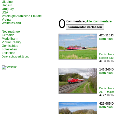
Ukraine
Ungarn
Uruguay
USA
Vereinigte Arabische Emirate
0
Vietnam
Kommentare,
Alle Kommentare
Weißrussland
Kommentar verfassen
Neuzugänge
Gemälde
425 110 D
Modellbahn
Korbinian 
Virtual Reality
Gemischtes
Fotostellen
Zeitachse
Deutschland
Datenschutzerklärung
Region Bay
36
1600x

146 245 D
Korbinian 
Deutschland
AG - Regio
27
1600x

425 085 D
Korbinian 