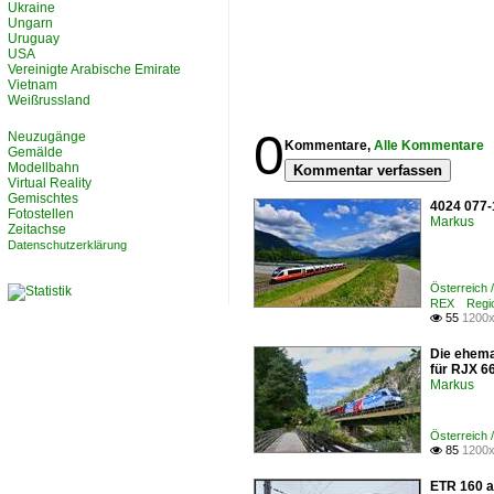
Ukraine
Ungarn
Uruguay
USA
Vereinigte Arabische Emirate
Vietnam
Weißrussland
0
Neuzugänge
Kommentare,
Alle Kommentare
Gemälde
Modellbahn
Kommentar verfassen
Virtual Reality
Gemischtes
4024 077-1
Fotostellen
Markus
Zeitachse
Datenschutzerklärung
Österreich 
REX Regio
55
1200x

Die ehema
für RJX 66
Markus
Österreich 
85
1200x

ETR 160 a