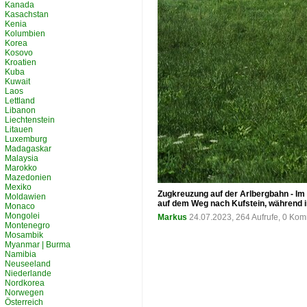
Kanada
Kasachstan
Kenia
Kolumbien
Korea
Kosovo
Kroatien
Kuba
Kuwait
Laos
Lettland
Libanon
Liechtenstein
Litauen
Luxemburg
Madagaskar
Malaysia
Marokko
Mazedonien
Mexiko
Zugkreuzung auf der Arlbergbahn - Im 
Moldawien
auf dem Weg nach Kufstein, während im
Monaco
Mongolei
Markus
24.07.2023, 264 Aufrufe, 0 Ko
Montenegro
Mosambik
Myanmar | Burma
Namibia
Neuseeland
Niederlande
Nordkorea
Norwegen
Österreich