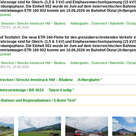
Fahrzeuge sind für Gleich- (1,5 & 3 kV) und Einphasenwechselspannung (15 kV/1
robungsphase. Die Einheit 002 wurde im Juni auf dem österreichischen Bahnnetz
mtriebwagen ETR 160 002 konnte am 10.06.2026 im Bahnhof Ötztal (Arlbergstr
Kümmel
/ Strecken / Strecke Innsbruck Hbf – Bludenz ·Arlbergbahn·
,
Österreich / Bahnhöfe / Ötztal
720 Px, 13.06.2026
uf Testfahrt: Die neue ETR-160-Flotte für den grenzüberschreitenden Verkehr z
Fahrzeuge sind für Gleich- (1,5 & 3 kV) und Einphasenwechselspannung (15 kV/1
robungsphase. Die Einheit 002 wurde im Juni auf dem österreichischen Bahnnetz
mtriebwagen ETR 160 002 konnte am 10.06.2026 im Bahnhof Ötztal (Arlbergstr
Kümmel
/ Strecken / Strecke Innsbruck Hbf – Bludenz ·Arlbergbahn·
,
Österreich / Bahnhöfe / Ötztal
651 Px, 13.06.2026
 Strecken / Strecke Innsbruck Hbf – Bludenz ·Arlbergbahn·"
lektrotriebzüge / BR 4024 ·Talent 4-teilig·"
 S-Bahnen und Regionalbahnen / S-Bahn Tirol"