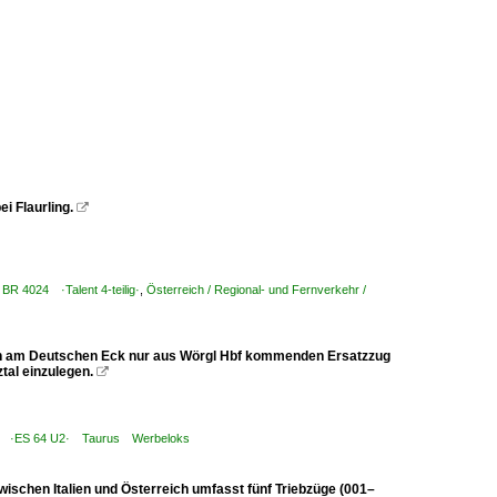
i Flaurling.

/ BR 4024 ·Talent 4-teilig·
,
Österreich / Regional- und Fernverkehr /
en am Deutschen Eck nur aus Wörgl Hbf kommenden Ersatzzug
tal einzulegen.

116 ·ES 64 U2· Taurus Werbeloks
wischen Italien und Österreich umfasst fünf Triebzüge (001–