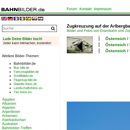
Forum
Kontakt
Impressum
Zugkreuzung auf der Arlbergba
Bilder und Fotos von Eisenbahn und Z
Österreich /
Lade Deine Bilder hoch!
Jeder kann mitmachen, kostenlos!
Österreich /
Österreich 
Weitere Bilder-Themen:
Bahnbilder.de
Bus-bild.de
Fahrzeugbilder.de
Schiffbilder.de
Flugzeug-bild.de
Staedte-fotos.de
Landschaftsfotos.eu
Tier-fotos.eu
Ägypten
Albanien
Algerien
Argentinien
Armenien
Aserbaidschan
Australien
Bahnbilder-Treffen