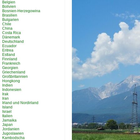
Belgien
Bolivien
Bosnien-Herzegowina
Brasilien
Bulgarien
Chile
China
Costa Rica
Dänemark
Deutschland
Ecuador
Eritrea
Estland
Finnland
Frankreich
Georgien
Griechenland
Großbritannien
Hongkong
Indien
Indonesien
Irak
Iran
Irland und Nordirland
Island
Israel
Italien
Jamaika
Japan
Jordanien
Jugoslawien
Kambodscha