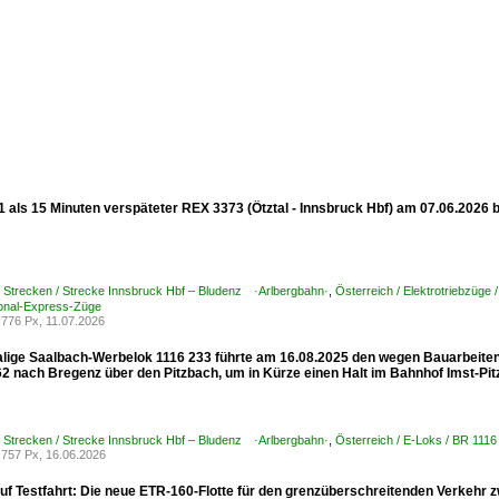
 als 15 Minuten verspäteter REX 3373 (Ötztal - Innsbruck Hbf) am 07.06.2026 be
/ Strecken / Strecke Innsbruck Hbf – Bludenz ·Arlbergbahn·
,
Österreich / Elektrotriebzüge 
nal-Express-Züge
776 Px, 11.07.2026
lige Saalbach-Werbelok 1116 233 führte am 16.08.2025 den wegen Bauarbeit
2 nach Bregenz über den Pitzbach, um in Kürze einen Halt im Bahnhof Imst-Pitz
/ Strecken / Strecke Innsbruck Hbf – Bludenz ·Arlbergbahn·
,
Österreich / E-Loks / BR 1
757 Px, 16.06.2026
uf Testfahrt: Die neue ETR-160-Flotte für den grenzüberschreitenden Verkehr z