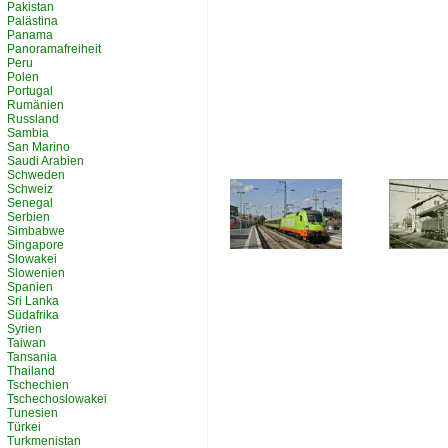
Pakistan
Palästina
Panama
Panoramafreiheit
Peru
Polen
Portugal
Rumänien
Russland
Sambia
San Marino
Saudi Arabien
Schweden
Schweiz
Senegal
Serbien
Simbabwe
Singapore
Slowakei
Slowenien
Spanien
Sri Lanka
Südafrika
Syrien
Taiwan
Tansania
Thailand
Tschechien
Tschechoslowakei
Tunesien
Türkei
Turkmenistan