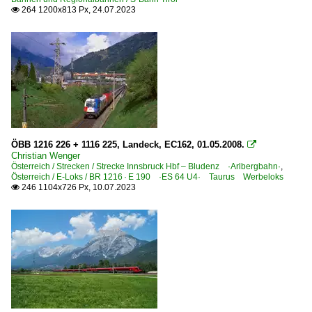
264 1200x813 Px, 24.07.2023

ÖBB 1216 226 + 1116 225, Landeck, EC162, 01.05.2008.

Christian Wenger
Österreich / Strecken / Strecke Innsbruck Hbf – Bludenz ·Arlbergbahn·
,
Österreich / E-Loks / BR 1216 · E 190 ·ES 64 U4· Taurus Werbeloks
246 1104x726 Px, 10.07.2023
