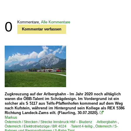
0
Kommentare,
Alle Kommentare
Kommentar verfassen
Zugkreuzung auf der Arlbergbahn - Im Jahr 2020 noch alltäglich
waren die ÖBB-Talent im Schrägdesign. Im Vordergrund ist ein
solcher als S 5117 aus Telfs-Pfaffenhofen kommend auf dem Weg
nach Kufstein, während im Hintergrund sein Kollege als REX 5386
Richtung Landeck-Zams eilt. (Flaurling, 30.07.2020).

Markus
Österreich / Strecken / Strecke Innsbruck Hbf – Bludenz ·Arlbergbahn·
,
Österreich / Elektrotriebzüge / BR 4024 ·Talent 4-teilig·
,
Österreich / S-
Bahnen und Regionalbahnen / S-Bahn Tirol