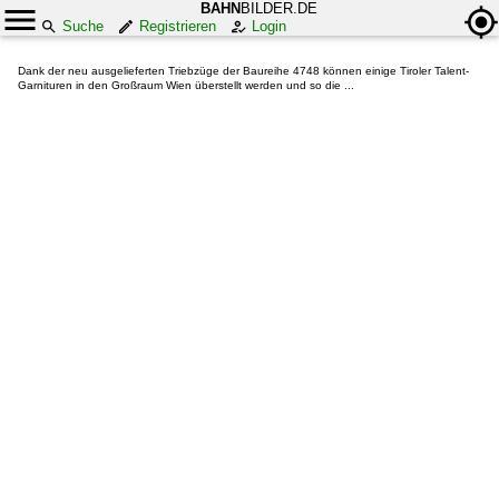
BAHN
BILDER.DE
Suche
Registrieren
Login
Dank der neu ausgelieferten Triebzüge der Baureihe 4748 können einige Tiroler Talent-
Garnituren in den Großraum Wien überstellt werden und so die ...