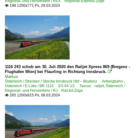
Regional- und Fernverkehr / REX Regional-Express-Züge
198 1200x771 Px, 29.03.2024

1116 243 schob am 30. Juli 2020 den Railjet Xpress 869 (Bregenz -
Flughafen Wien) bei Flaurling in Richtung Innsbruck.

Markus
Österreich / Strecken / Strecke Innsbruck Hbf – Bludenz ·Arlbergbahn·
,
Österreich / E-Loks / BR 1116 ·ES 64 U2· Taurus railjet
,
Österreich /
Regional- und Fernverkehr / RJ RailJet-Züge
265 1200x815 Px, 08.03.2024
