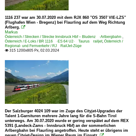
1116 237 war am 30.07.2020 mit dem RJX 860 "OS 3507 VIE-LZS"
(Flughafen Wien - Bregenz) bei Flaurling auf dem Weg Richtung
Arlberg.

Markus
Österreich / Strecken / Strecke Innsbruck Hbf – Bludenz ·Arlbergbahn·
,
Österreich / E-Loks / BR 1116 ·ES 64 U2· Taurus railjet
,
Österreich /
Regional- und Fernverkehr / RJ RailJet-Züge
315 1200x805 Px, 02.03.2024

Der Salzburger 4024 109 war im Zuge des Cityjet-Upgrades der
Talent 1-Garnituren mehrere Jahre lang für die S-Bahn Tirol
unterwegs. Am 30.07.2020 wurde er gering verspätet auf dem REX
5391 (Landeck-Zams - Innsbruck Hbf) an der sommerlichen
Arlbergbahn bei Flaurling angetroffen. Heute steht er übrigens im
neuen Cityjet-Design im Wiener Raum im Einsatz.
