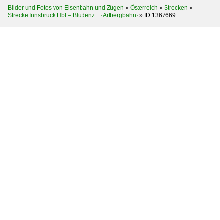
Bilder und Fotos von Eisenbahn und Zügen
»
Österreich
»
Strecken
»
Strecke Innsbruck Hbf – Bludenz ·Arlbergbahn·
»
ID 1367669