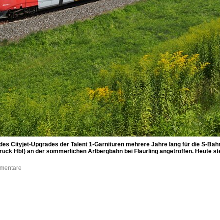
es Cityjet-Upgrades der Talent 1-Garnituren mehrere Jahre lang für die S-Bah
ck Hbf) an der sommerlichen Arlbergbahn bei Flaurling angetroffen. Heute st
mmentare