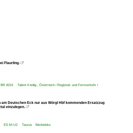
i Flaurling.

/ BR 4024 ·Talent 4-teilig·
,
Österreich / Regional- und Fernverkehr /
en am Deutschen Eck nur aus Wörgl Hbf kommenden Ersatzzug
tal einzulegen.

116 ·ES 64 U2· Taurus Werbeloks