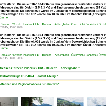
uf Testfahrt: Die neue ETR-160-Flotte für den grenzüberschreitenden Verkehr z
Fahrzeuge sind für Gleich- (1,5 & 3 kV) und Einphasenwechselspannung (15 kV/1
robungsphase. Die Einheit 002 wurde im Juni auf dem österreichischen Bahnnetz
mtriebwagen ETR 160 002 konnte am 10.06.2026 im Bahnhof Ötztal (Arlbergstr
Kümmel
/ Strecken / Strecke Innsbruck Hbf – Bludenz ·Arlbergbahn·
,
Österreich / Bahnhöfe / Ötztal
720 Px, 13.06.2026
uf Testfahrt: Die neue ETR-160-Flotte für den grenzüberschreitenden Verkehr z
Fahrzeuge sind für Gleich- (1,5 & 3 kV) und Einphasenwechselspannung (15 kV/1
robungsphase. Die Einheit 002 wurde im Juni auf dem österreichischen Bahnnetz
mtriebwagen ETR 160 002 konnte am 10.06.2026 im Bahnhof Ötztal (Arlbergstr
Kümmel
/ Strecken / Strecke Innsbruck Hbf – Bludenz ·Arlbergbahn·
,
Österreich / Bahnhöfe / Ötztal
651 Px, 13.06.2026
 Strecken / Strecke Innsbruck Hbf – Bludenz ·Arlbergbahn·"
lektrotriebzüge / BR 4024 ·Talent 4-teilig·"
 S-Bahnen und Regionalbahnen / S-Bahn Tirol"