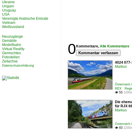
Ukraine
Ungarn
Uruguay
USA
Vereinigte Arabische Emirate
Vietnam
Weißrussland
Neuzugänge
Gemälde
0
Modellbahn
Kommentare,
Alle Kommentare
Virtual Reality
Kommentar verfassen
Gemischtes
Fotostellen
Zeitachse
4024 077-1
Datenschutzerklärung
Markus
Österreich 
REX Regio
55
1200x

Die ehema
für RJX 66
Markus
Österreich 
83
1200x
