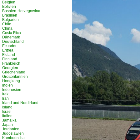
Belgien
Bolivien
Bosnien-Herzegowina
Brasilien
Bulgarien
Chile
China
Costa Rica
Dänemark
Deutschland
Ecuador
Eritrea
Estland
Finnland
Frankreich
Georgien
Griechenland
Großbritannien
Hongkong
Indien
Indonesien
Irak
Iran
Irland und Nordirland
Island
Israel
Italien
Jamaika
Japan
Jordanien
Jugoslawien
Kambodscha