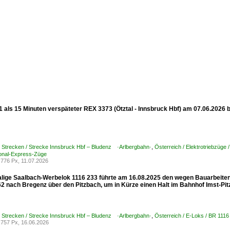
 als 15 Minuten verspäteter REX 3373 (Ötztal - Innsbruck Hbf) am 07.06.2026 be
/ Strecken / Strecke Innsbruck Hbf – Bludenz ·Arlbergbahn·
,
Österreich / Elektrotriebzüge 
nal-Express-Züge
776 Px, 11.07.2026
lige Saalbach-Werbelok 1116 233 führte am 16.08.2025 den wegen Bauarbeit
2 nach Bregenz über den Pitzbach, um in Kürze einen Halt im Bahnhof Imst-Pitz
/ Strecken / Strecke Innsbruck Hbf – Bludenz ·Arlbergbahn·
,
Österreich / E-Loks / BR 1
757 Px, 16.06.2026