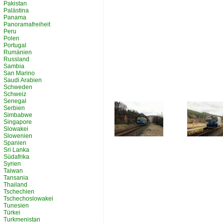
Pakistan
Palästina
Panama
Panoramafreiheit
Peru
Polen
Portugal
Rumänien
Russland
Sambia
San Marino
Saudi Arabien
Schweden
Schweiz
Senegal
Serbien
Simbabwe
Singapore
Slowakei
Slowenien
Spanien
Sri Lanka
Südafrika
Syrien
Taiwan
Tansania
Thailand
Tschechien
Tschechoslowakei
Tunesien
Türkei
Turkmenistan