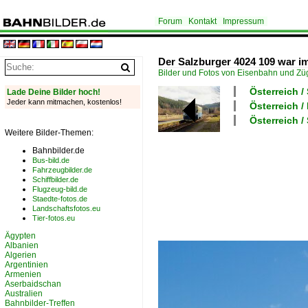
Forum
Kontakt
Impressum
Der Salzburger 4024 109 war im
Bilder und Fotos von Eisenbahn und Z
Österreich /
Lade Deine Bilder hoch!
Jeder kann mitmachen, kostenlos!
Österreich /
Österreich 
Weitere Bilder-Themen:
Bahnbilder.de
Bus-bild.de
Fahrzeugbilder.de
Schiffbilder.de
Flugzeug-bild.de
Staedte-fotos.de
Landschaftsfotos.eu
Tier-fotos.eu
Ägypten
Albanien
Algerien
Argentinien
Armenien
Aserbaidschan
Australien
Bahnbilder-Treffen