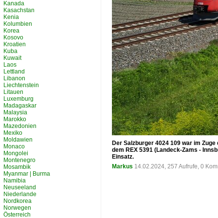
Kanada
Kasachstan
Kenia
Kolumbien
Korea
Kosovo
Kroatien
Kuba
Kuwait
Laos
Lettland
Libanon
Liechtenstein
Litauen
Luxemburg
Madagaskar
Malaysia
Marokko
Mazedonien
Mexiko
Moldawien
Der Salzburger 4024 109 war im Zuge d
Monaco
dem REX 5391 (Landeck-Zams - Innsbru
Mongolei
Einsatz.
Montenegro
Markus
14.02.2024, 257 Aufrufe, 0 Ko
Mosambik
Myanmar | Burma
Namibia
Neuseeland
Niederlande
Nordkorea
Norwegen
Österreich