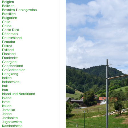
Belgien
Bolivien
Bosnien-Herzegowina
Brasilien
Bulgarien
Chile
China
Costa Rica
Dänemark
Deutschland
Ecuador
Eritrea
Estland
Finnland
Frankreich
Georgien
Griechenland
Großbritannien
Hongkong
Indien
Indonesien
Irak
Iran
Irland und Nordirland
Island
Israel
Italien
Jamaika
Japan
Jordanien
Jugoslawien
Kambodscha