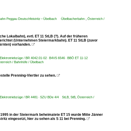
lbahn Peggau Deutschfeistritz – Übelbach ·Übelbacherbahn·
,
Österreich /
e Lokalbahn), evtl. ET 11 StLB (?). Auf der früheren
gerichtet (Unternehmen Steiermarkbahn). ET 11 StLB (zuvor
ärnten) vorhanden.

/ Elektrotriebzüge / BR 4042.01-02 · B4VS 6546 · BBÖ ET 11-12
terreich / Bahnhöfe / Übelbach
stelle Prenning-Viertler zu sehen.

 Elektrotriebzüge / BR 4481 · SZU BDe 4/4 StLB, StB
,
Österreich /
t 1995 in der Steiermark beheimatete ET 15 wurde Mitte Jänner
itz eingesetzt, hier zu sehen als S 11 bei Prenning.
