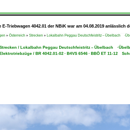
te E-Triebwagen 4042.01 der NBiK war am 04.08.2019 anlässlich 
ügen
»
Österreich
»
Strecken
»
Lokalbahn Peggau Deutschfeistritz – Übelbach ·Ü
/ Strecken / Lokalbahn Peggau Deutschfeistritz – Übelbach ·Übel
 Elektrotriebzüge / BR 4042.01-02 · B4VS 6546 · BBÖ ET 11-12 Sc