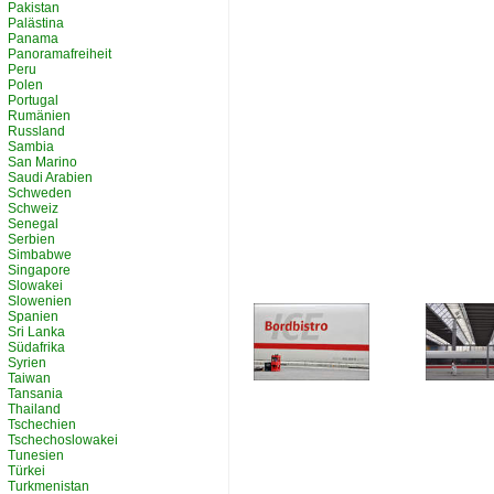
Pakistan
Palästina
Panama
Panoramafreiheit
Peru
Polen
Portugal
Rumänien
Russland
Sambia
San Marino
Saudi Arabien
Schweden
Schweiz
Senegal
Serbien
Simbabwe
Singapore
Slowakei
Slowenien
Spanien
Sri Lanka
Südafrika
Syrien
Taiwan
Tansania
Thailand
Tschechien
Tschechoslowakei
Tunesien
Türkei
Turkmenistan