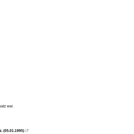
atz war.
z. (05.01.1995)
