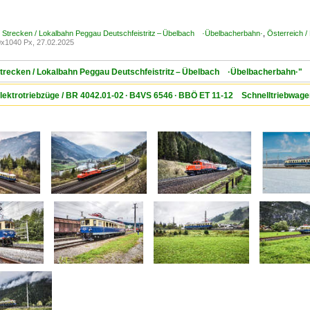
/ Strecken / Lokalbahn Peggau Deutschfeistritz – Übelbach ·Übelbacherbahn·
,
Österreich /
x1040 Px, 27.02.2025
 Strecken / Lokalbahn Peggau Deutschfeistritz – Übelbach ·Übelbacherbahn·"
 Elektrotriebzüge / BR 4042.01-02 · B4VS 6546 · BBÖ ET 11-12 Schnelltriebwag