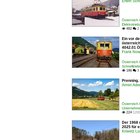
Erwin Schi
Österreich
Elektrotrie
482

 2
Ein vor de
österreic
4042.01 Ö
Frank Now
Österreich 
Schnelltrie
186

 3
Prenning. 
Armin Ade
Österreich 
Unternehme
224
1200

Der 1968 u
2025 für e
Kriwetz L