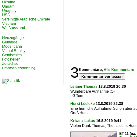
Ukraine
Ungarn
Uruguay
USA
Vereinigte Arabische Emirate
Vietnam
Weißrussland
Neuzugänge
Gemälde
Modellbahn
Virtual Reality
Gemischtes
Fotostellen
Zeitachse
3
Datenschutzerklärung
Kommentare,
Alle Kommentare
Kommentar verfassen
Leitner Thomas
13.8.2019 20:30
Wunderbare Aufnahme :O)
LG Tom
Horst Lüdicke
13.8.2019 22:38
Eine herrliche Aufnahme! Schön aber au
Gruß Horst
Kriwetz Lukas
16.8.2019 9:41
Vielen Dank Thomas, Thomas uns Horst.
ET 11 (ex.