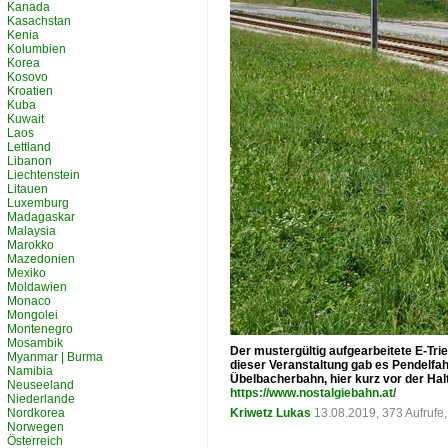
Kanada
Kasachstan
Kenia
Kolumbien
Korea
Kosovo
Kroatien
Kuba
Kuwait
Laos
Lettland
Libanon
Liechtenstein
Litauen
Luxemburg
Madagaskar
Malaysia
Marokko
Mazedonien
Mexiko
Moldawien
Monaco
Mongolei
Montenegro
Mosambik
Der mustergültig aufgearbeitete E-Tr
Myanmar | Burma
dieser Veranstaltung gab es Pendelfah
Namibia
Übelbacherbahn, hier kurz vor der Halt
Neuseeland
https://www.nostalgiebahn.at/
Niederlande
Nordkorea
Kriwetz Lukas
13.08.2019, 373 Aufruf
Norwegen
Österreich