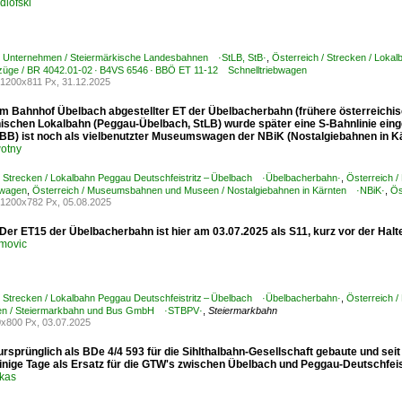
dlofski
 / Unternehmen / Steiermärkische Landesbahnen ·StLB, StB·
,
Österreich / Strecken / Loka
bzüge / BR 4042.01-02 · B4VS 6546 · BBÖ ET 11-12 Schnelltriebwagen
1200x811 Px, 31.12.2025
m Bahnhof Übelbach abgestellter ET der Übelbacherbahn (frühere österreichisch
hischen Lokalbahn (Peggau-Übelbach, StLB) wurde später eine S-Bahnlinie ein
BB) ist noch als vielbenutzter Museumswagen der NBiK (Nostalgiebahnen in K
otny
/ Strecken / Lokalbahn Peggau Deutschfeistritz – Übelbach ·Übelbacherbahn·
,
Österreich 
bwagen
,
Österreich / Museumsbahnen und Museen / Nostalgiebahnen in Kärnten ·NBiK·
,
Ös
1200x782 Px, 05.08.2025
Der ET15 der Übelbacherbahn ist hier am 03.07.2025 als S11, kurz vor der Halte
movic
/ Strecken / Lokalbahn Peggau Deutschfeistritz – Übelbach ·Übelbacherbahn·
,
Österreich /
n / Steiermarkbahn und Bus GmbH ·STBPV·
,
Steiermarkbahn
x800 Px, 03.07.2025
rsprünglich als BDe 4/4 593 für die Sihlthalbahn-Gesellschaft gebaute und sei
inige Tage als Ersatz für die GTW's zwischen Übelbach und Peggau-Deutschfeistr
ukas