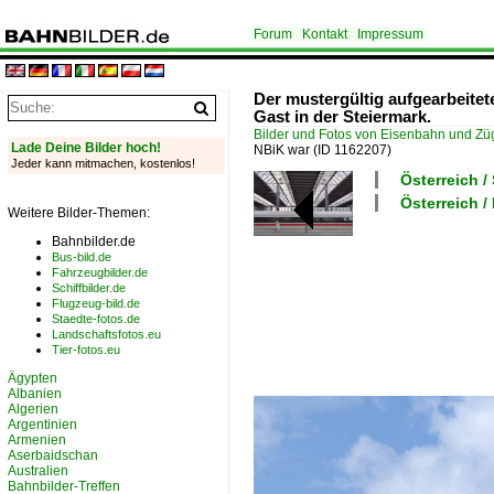
Forum
Kontakt
Impressum
Der mustergültig aufgearbeite
Gast in der Steiermark.
Bilder und Fotos von Eisenbahn und Z
Lade Deine Bilder hoch!
NBiK war
(ID 1162207)
Jeder kann mitmachen, kostenlos!
Österreich 
Österreich /
Weitere Bilder-Themen:
Bahnbilder.de
Bus-bild.de
Fahrzeugbilder.de
Schiffbilder.de
Flugzeug-bild.de
Staedte-fotos.de
Landschaftsfotos.eu
Tier-fotos.eu
Ägypten
Albanien
Algerien
Argentinien
Armenien
Aserbaidschan
Australien
Bahnbilder-Treffen