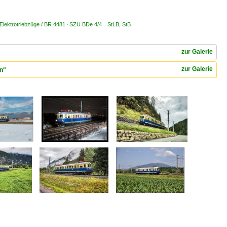
 Elektrotriebzüge / BR 4481 · SZU BDe 4/4 StLB, StB
zur Galerie
zur Galerie
en"