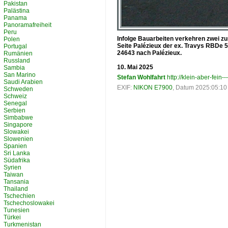
Pakistan
Palästina
Panama
Panoramafreiheit
Peru
Infolge Bauarbeiten verkehren zwei 
Polen
Seite Palézieux der ex. Travys RBDe 5
Portugal
24643 nach Palézieux.
Rumänien
Russland
10. Mai 2025
Sambia
San Marino
Stefan Wohlfahrt
http://klein-aber-fein--
Saudi Arabien
EXIF:
NIKON E7900
, Datum 2025:05:10 
Schweden
Schweiz
Senegal
Serbien
Simbabwe
Singapore
Slowakei
Slowenien
Spanien
Sri Lanka
Südafrika
Syrien
Taiwan
Tansania
Thailand
Tschechien
Tschechoslowakei
Tunesien
Türkei
Turkmenistan