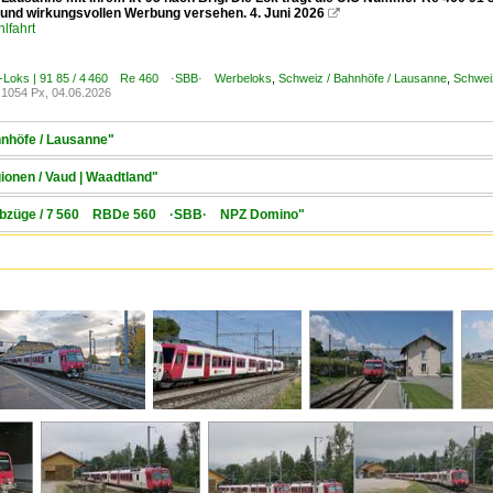
n und wirkungsvollen Werbung versehen. 4. Juni 2026

lfahrt
E-Loks | 91 85 / 4 460 Re 460 ·SBB· Werbeloks
,
Schweiz / Bahnhöfe / Lausanne
,
Schweiz
1054 Px, 04.06.2026
hnhöfe / Lausanne"
ionen / Vaud | Waadtland"
Triebzüge / 7 560 RBDe 560 ·SBB· NPZ Domino"