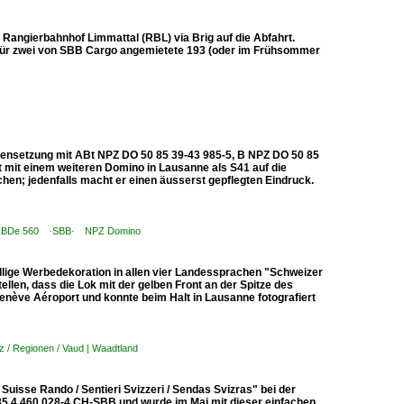
Rangierbahnhof Limmattal (RBL) via Brig auf die Abfahrt.
dafür zwei von SBB Cargo angemietete 193 (oder im Frühsommer
mensetzung mit ABt NPZ DO 50 85 39-43 985-5, B NPZ DO 50 85
mit einem weiteren Domino in Lausanne als S41 auf die
chen; jedenfalls macht er einen äusserst gepflegten Eindruck.
0 RBDe 560 ·SBB· NPZ Domino
llige Werbedekoration in allen vier Landessprachen "Schweizer
ellen, dass die Lok mit der gelben Front an der Spitze des
enève Aéroport und konnte beim Halt in Lausanne fotografiert
 / Regionen / Vaud | Waadtland
isse Rando / Sentieri Svizzeri / Sendas Svizras" bei der
85 4 460 028-4 CH-SBB und wurde im Mai mit dieser einfachen,