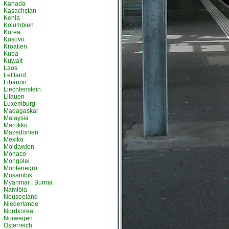
Kanada
Kasachstan
Kenia
Kolumbien
Korea
Kosovo
Kroatien
Kuba
Kuwait
Laos
Lettland
Libanon
Liechtenstein
Litauen
Luxemburg
Madagaskar
Malaysia
Marokko
Mazedonien
Mexiko
Moldawien
Monaco
Mongolei
Montenegro
Mosambik
Myanmar | Burma
Namibia
Neuseeland
Niederlande
Nordkorea
Norwegen
Österreich