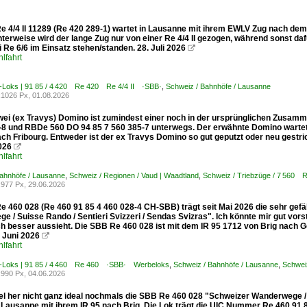
e 4/4 II 11289 (Re 420 289-1) wartet in Lausanne mit ihrem EWLV Zug nach dem 
nterweise wird der lange Zug nur von einer Re 4/4 II gezogen, während sonst 
 Re 6/6 im Einsatz stehen/standen. 28. Juli 2026

lfahrt
E-Loks | 91 85 / 4 420 Re 420 Re 4/4 II ·SBB·
,
Schweiz / Bahnhöfe / Lausanne
1026 Px, 01.08.2026
wei (ex Travys) Domino ist zumindest einer noch in der ursprünglichen Zusam
-8 und RBDe 560 DO 94 85 7 560 385-7 unterwegs. Der erwähnte Domino wartet 
ch Fribourg. Entweder ist der ex Travys Domino so gut geputzt oder neu gestri
2026

lfahrt
Bahnhöfe / Lausanne
,
Schweiz / Regionen / Vaud | Waadtland
,
Schweiz / Triebzüge / 7 56
977 Px, 29.06.2026
e 460 028 (Re 460 91 85 4 460 028-4 CH-SBB) trägt seit Mai 2026 die sehr gefä
 / Suisse Rando / Sentieri Svizzeri / Sendas Svizras". Ich könnte mir gut vorst
h besser aussieht. Die SBB Re 460 028 ist mit dem IR 95 1712 von Brig nach G
 Juni 2026

lfahrt
E-Loks | 91 85 / 4 460 Re 460 ·SBB· Werbeloks
,
Schweiz / Bahnhöfe / Lausanne
,
Schweiz
990 Px, 04.06.2026
l her nicht ganz ideal nochmals die SBB Re 460 028 "Schweizer Wanderwege / Su
n Lausanne mit ihrem IR 95 nach Brig. Die Lok trägt die UIC Nummer Re 460 91 