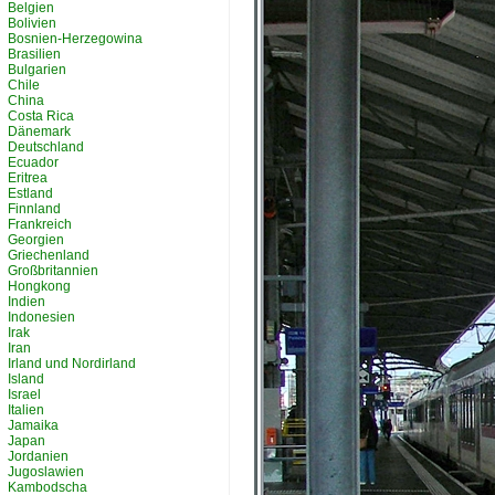
Belgien
Bolivien
Bosnien-Herzegowina
Brasilien
Bulgarien
Chile
China
Costa Rica
Dänemark
Deutschland
Ecuador
Eritrea
Estland
Finnland
Frankreich
Georgien
Griechenland
Großbritannien
Hongkong
Indien
Indonesien
Irak
Iran
Irland und Nordirland
Island
Israel
Italien
Jamaika
Japan
Jordanien
Jugoslawien
Kambodscha