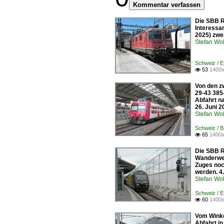
Kommentar verfassen
Die SBB R
Interessa
2025) zwei
Stefan Woh
Schweiz / 
53
1400x

Von den z
29-43 385
Abfahrt na
26. Juni 
Stefan Woh
Schweiz / 
65
1400x

Die SBB R
Wanderwege
Zuges noc
werden. 4.
Stefan Woh
Schweiz / 
60
1400x

Vom Winke
Abfahrt i