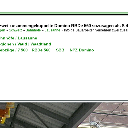
n zwei zusammengekuppelte Domino RBDe 560 sozusagen als S 40
ügen
»
Schweiz
»
Bahnhöfe
»
Lausanne
»
Infolge Bauarbeiten verkehren zwei z
ahnhöfe / Lausanne
egionen / Vaud | Waadtland
Triebzüge / 7 560 RBDe 560 ·SBB· NPZ Domino