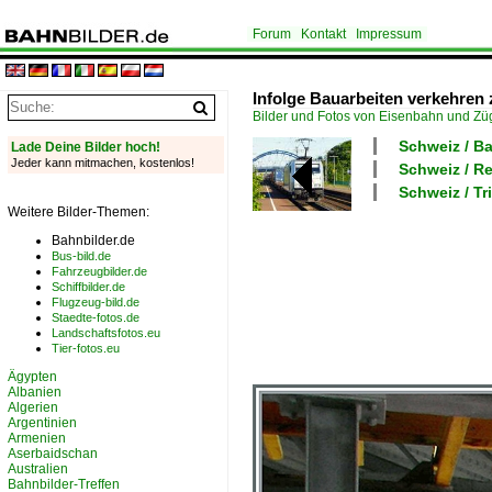
Forum
Kontakt
Impressum
Infolge Bauarbeiten verkehre
Bilder und Fotos von Eisenbahn und Z
Schweiz / B
Lade Deine Bilder hoch!
Jeder kann mitmachen, kostenlos!
Schweiz / R
Schweiz / 
Weitere Bilder-Themen:
Bahnbilder.de
Bus-bild.de
Fahrzeugbilder.de
Schiffbilder.de
Flugzeug-bild.de
Staedte-fotos.de
Landschaftsfotos.eu
Tier-fotos.eu
Ägypten
Albanien
Algerien
Argentinien
Armenien
Aserbaidschan
Australien
Bahnbilder-Treffen