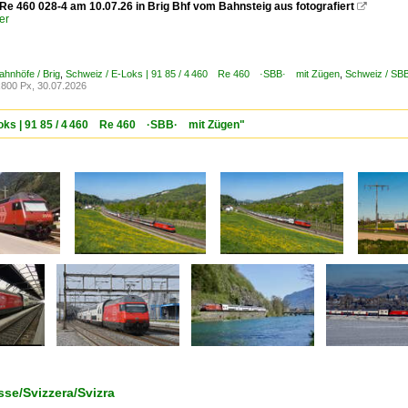
e 460 028-4 am 10.07.26 in Brig Bhf vom Bahnsteig aus fotografiert

er
ahnhöfe / Brig
,
Schweiz / E-Loks | 91 85 / 4 460 Re 460 ·SBB· mit Zügen
,
Schweiz / SB
800 Px, 30.07.2026
-Loks | 91 85 / 4 460 Re 460 ·SBB· mit Zügen"
se/Svizzera/Svizra