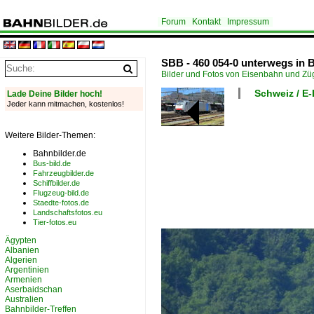
Forum
Kontakt
Impressum
SBB - 460 054-0 unterwegs in 
Bilder und Fotos von Eisenbahn und Z
Schweiz / E
Lade Deine Bilder hoch!
Jeder kann mitmachen, kostenlos!
Weitere Bilder-Themen:
Bahnbilder.de
Bus-bild.de
Fahrzeugbilder.de
Schiffbilder.de
Flugzeug-bild.de
Staedte-fotos.de
Landschaftsfotos.eu
Tier-fotos.eu
Ägypten
Albanien
Algerien
Argentinien
Armenien
Aserbaidschan
Australien
Bahnbilder-Treffen