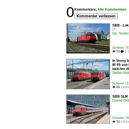
0
Kommentare,
Alle Kommentare
Kommentar verfassen
SBB - Lok

Hp. Teuts
Schweiz / 
53
1

 1
In Vevey b
IR 95 von
welcher di
Stefan Woh
Schweiz / 
60
1400x

SBB SLM R
Daniel Ost
Schweiz / B
32
1200x
