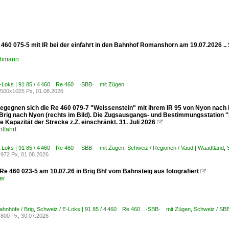
 460 075-5 mit IR bei der einfahrt in den Bahnhof Romanshorn am 19.07.2026 
chmann
E-Loks | 91 85 / 4 460 Re 460 ·SBB· mit Zügen
500x1025 Px, 01.08.2026
egegnen sich die Re 460 079-7 "Weissenstein" mit ihrem IR 95 von Nyon nach Br
 Brig nach Nyon (rechts im Bild). Die Zugsausgangs- und Bestimmungsstation "
e Kapazität der Strecke z.Z. einschränkt. 31. Juli 2026

lfahrt
E-Loks | 91 85 / 4 460 Re 460 ·SBB· mit Zügen
,
Schweiz / Regionen / Vaud | Waadtland
,
972 Px, 01.08.2026
e 460 023-5 am 10.07.26 in Brig Bhf vom Bahnsteig aus fotografiert

er
ahnhöfe / Brig
,
Schweiz / E-Loks | 91 85 / 4 460 Re 460 ·SBB· mit Zügen
,
Schweiz / SB
800 Px, 30.07.2026