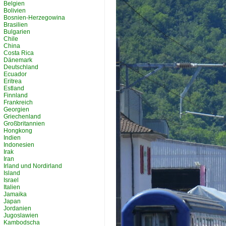
Belgien
Bolivien
Bosnien-Herzegowina
Brasilien
Bulgarien
Chile
China
Costa Rica
Dänemark
Deutschland
Ecuador
Eritrea
Estland
Finnland
Frankreich
Georgien
Griechenland
Großbritannien
Hongkong
Indien
Indonesien
Irak
Iran
Irland und Nordirland
Island
Israel
Italien
Jamaika
Japan
Jordanien
Jugoslawien
Kambodscha