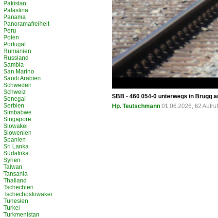
Pakistan
Palästina
Panama
Panoramafreiheit
Peru
Polen
Portugal
Rumänien
Russland
Sambia
San Marino
Saudi Arabien
Schweden
Schweiz
SBB - 460 054-0 unterwegs in Brugg 
Senegal
Serbien
Hp. Teutschmann
01.06.2026, 62 Aufr
Simbabwe
Singapore
Slowakei
Slowenien
Spanien
Sri Lanka
Südafrika
Syrien
Taiwan
Tansania
Thailand
Tschechien
Tschechoslowakei
Tunesien
Türkei
Turkmenistan