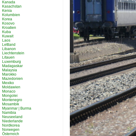
Kanada
Kasachstan
Kenia
Kolumbien
Korea
Kosovo
Kroatien
Kuba
Kuwait
Laos
Lettland
Libanon
Liechtenstein
Litauen
Luxemburg
Madagaskar
Malaysia
Marokko
Mazedonien
Mexiko
Moldawien
Monaco
Mongolei
Montenegro
Mosambik
Myanmar | Burma
Namibia
Neuseeland
Niederlande
Nordkorea
Norwegen
Österreich