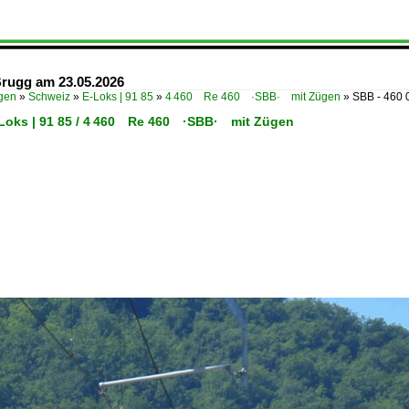
Brugg am 23.05.2026
ügen
»
Schweiz
»
E-Loks | 91 85
»
4 460 Re 460 ·SBB· mit Zügen
»
SBB - 460 
-Loks | 91 85 / 4 460 Re 460 ·SBB· mit Zügen