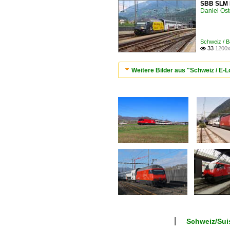
SBB SLM R
Daniel Ost
Schweiz / B
33
1200x

Weitere Bilder aus "Schweiz / E
Schweiz/Suis