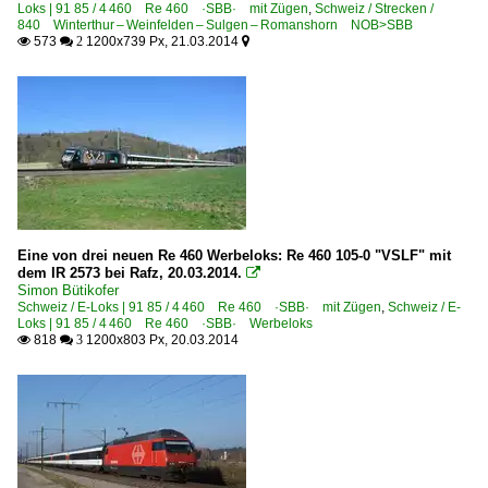
Loks | 91 85 / 4 460 Re 460 ·SBB· mit Zügen
,
Schweiz / Strecken /
840 Winterthur – Weinfelden – Sulgen – Romanshorn NOB>SBB
573
1200x739 Px, 21.03.2014

 2

Eine von drei neuen Re 460 Werbeloks: Re 460 105-0 "VSLF" mit
dem IR 2573 bei Rafz, 20.03.2014.

Simon Bütikofer
Schweiz / E-Loks | 91 85 / 4 460 Re 460 ·SBB· mit Zügen
,
Schweiz / E-
Loks | 91 85 / 4 460 Re 460 ·SBB· Werbeloks
818
1200x803 Px, 20.03.2014

 3