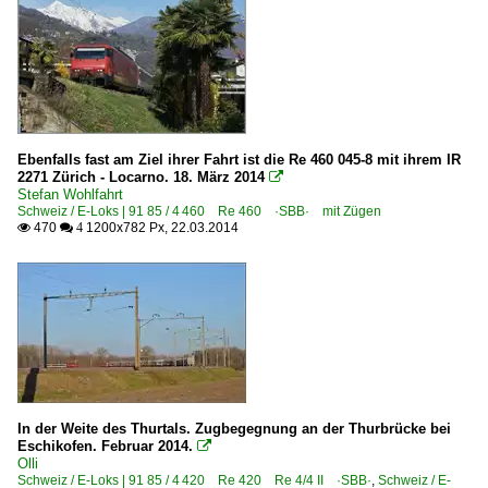
Ebenfalls fast am Ziel ihrer Fahrt ist die Re 460 045-8 mit ihrem IR
2271 Zürich - Locarno. 18. März 2014

Stefan Wohlfahrt
Schweiz / E-Loks | 91 85 / 4 460 Re 460 ·SBB· mit Zügen
470
1200x782 Px, 22.03.2014

 4
In der Weite des Thurtals. Zugbegegnung an der Thurbrücke bei
Eschikofen. Februar 2014.

Olli
Schweiz / E-Loks | 91 85 / 4 420 Re 420 Re 4/4 II ·SBB·
,
Schweiz / E-