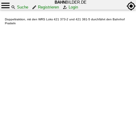
BAHN
BILDER.DE
Suche
Registrieren
Login
Doppeltraktion, mit den WRS Loks 421 373-2 und 421 381-5 durchfährt den Bahnhof
Pratteln