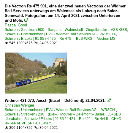
Die Vectron Re 475 901, eine der zwei neuen Vectrons der Widmer
Rail Services unterwegs am Walensee als Lokzug nach Salez-
Sennwald. Fotografiert am 14. April 2021 zwischen Unterterzen
und Mols.

Pascal Good
Schweiz / Strecken / 900 Sargans – Walenstadt – Ziegelbrücke VSB>SBB
,
Schweiz / Unternehmen | EVU / Widmer Rail Services AG ·WRSCH·
,
Schweiz / E-Loks | 91 85 / 4 475 Re 475 ·BLS·WRS· Vectron MS
545 1200x675 Px, 24.06.2021

Widmer 421 373, Aesch (Basel – Delémont), 21.04.2021.

Christian Wenger
Schweiz / Unternehmen | EVU / Widmer Rail Services AG ·WRSCH·
,
Schweiz / Strecken / 230 (Biel–) Moutier – Delémont – Basel JS>SBB
·Jurabahn·
,
Schweiz / E-Loks | 91 85 / 4 421 Re 421 Re 4/4 II CH+D
·IRSI·RADVE·SRT·UTL·WRS·
306 1104x726 Px, 30.04.2021
