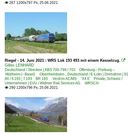
267 1200x797 Px, 25.06.2021

Riegel - 14. Juni 2021 : WRS Lok 193 493 mit einem Kesselzug.

Gilles LENHARD
Deutschland / Strecken | KBS 700-799 / 702 Offenburg – Freiburg –
Müllheim (– Basel) ·Oberrheinbahn·
,
Deutschland / E-Loks | Drehstrom | 91
80 / 6 193 ¦ 7 193 BR 193 ·Vectron AC/MS· 'X4 E' Private
,
Schweiz /
Unternehmen | EVU / Widmer Rail Services AG ·WRSCH·
290 1200x796 Px, 25.06.2021
