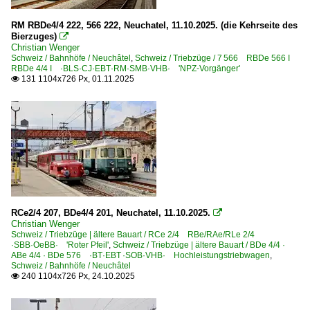
BDe 4/4 · ABe 4/4 · BDe 576 ·BT·EBT ·SOB·VHB· Hochle
RM RBDe4/4 222, 566 222, Neuchatel, 11.10.2025. (die Kehrseite des
RCe 2/4 RBe/RAe/RLe 2/4 ·SBB·OeBB· 'Roter Pfeil'
Bierzuges)

Christian Wenger
Schweiz / Bahnhöfe / Neuchâtel
,
Schweiz / Triebzüge / 7 566 RBDe 566 I
Unternehmen | EVU
RBDe 4/4 I ·BLS·CJ·EBT·RM·SMB·VHB· 'NPZ-Vorgänger'
131 1104x726 Px, 01.11.2025

~ Sonstige
RCe2/4 207, BDe4/4 201, Neuchatel, 11.10.2025.

Christian Wenger
Schweiz / Triebzüge | ältere Bauart / RCe 2/4 RBe/RAe/RLe 2/4
·SBB·OeBB· 'Roter Pfeil'
,
Schweiz / Triebzüge | ältere Bauart / BDe 4/4 ·
ABe 4/4 · BDe 576 ·BT·EBT ·SOB·VHB· Hochleistungstriebwagen
,
Schweiz / Bahnhöfe / Neuchâtel
240 1104x726 Px, 24.10.2025
