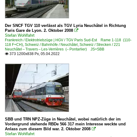
Der SNCF TGV 110 verlässt als TGV Lyria Neuchâtel in Richtung
Paris Gare de Lyon. 2. Oktober 2008

Stefan Wohlfahrt
Frankreich / Elektrotriebzüge | HGV / TGV Paris Sud-Est Rame 1-118 (110-
118 F+CH)
,
Schweiz / Bahnhöfe / Neuchâtel
,
Schweiz / Strecken / 221
Neuchâtel – Travers – Les-Verrières (– Pontarlier) JS>SBB
373 1200x838 Px, 05.04.2022

SBB und TRN NPZ-Züge in Neuchâtel, wobei natürlich der im
Vordergrund stehende RBDe 566 317 mein Interesse weckte und
Anlass zum diesem Bild war. 2. Oktober 2008

Stefan Wohlfahrt