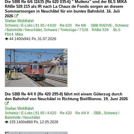
Die SBB Re 6/6 11635 (Re 620 035-6) " Muttenz" und der BLS MIKA
4 420 Re 420 Re 4/4 II ·SBB·
RABe 528 215 als IR nach La Chaux de Fonds sorgen an diesem
Sommermorgen in Neuchâtel für ein buntes Bahnbild. 16. Juli
4 465 Re 465 ·BLS·
2026

Stefan Wohlfahrt
4 465 Re 465 ·BLS· Werbeloks
Schweiz / E-Loks | 91 85 / 4 620 Re 620 Re 6/6 ·SBB·RADVE·
,
Schweiz
/ Bahnhöfe / Neuchâtel
,
Schweiz / Triebzüge / 7 528 RABe 528 ·BLS·
4 620 Re 620 Re 6/6 ·SBB·RADVE·
Flirt 4 Mika
44 1400x941 Px, 31.07.2026

E-Loks | ältere Bauarten und Rangierloks
Ae 4/7 ·SBB·
Galerien
Kamblyzug
Personenwagen | ältere Bauart
Die SBB Re 4/4 II (Re 420 295-8) fährt mit einem Güterzug durch
den Bahnhof von Neuchâtel in Richtung Biel/Bienne. 19. Juni 2026
~ Gepäckwagen D, F, V

Stefan Wohlfahrt
Schweiz / E-Loks | 91 85 / 4 420 Re 420 Re 4/4 II ·SBB·
,
Schweiz /
Privatbahnen | historisch
Bahnhöfe / Neuchâtel
155 1400x860 Px, 12.05.2026

TRN ·RVT· Transports Régionaux Neuchâtelois 1999-20