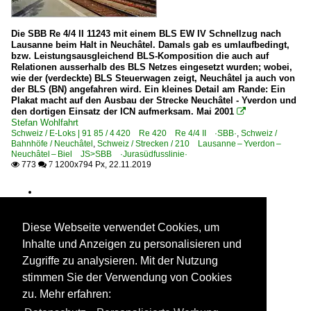
Die SBB Re 4/4 II 11243 mit einem BLS EW IV Schnellzug nach
Lausanne beim Halt in Neuchâtel. Damals gab es umlaufbedingt,
bzw. Leistungsausgleichend BLS-Komposition die auch auf
Relationen ausserhalb des BLS Netzes eingesetzt wurden; wobei,
wie der (verdeckte) BLS Steuerwagen zeigt, Neuchâtel ja auch von
der BLS (BN) angefahren wird. Ein kleines Detail am Rande: Ein
Plakat macht auf den Ausbau der Strecke Neuchâtel - Yverdon und
den dortigen Einsatz der ICN aufmerksam. Mai 2001

Stefan Wohlfahrt
Schweiz / E-Loks | 91 85 / 4 420 Re 420 Re 4/4 II ·SBB·
,
Schweiz /
Bahnhöfe / Neuchâtel
,
Schweiz / Strecken / 210 Lausanne – Yverdon –
Neuchâtel – Biel JS>SBB ·Jurasüdfusslinie·
773
1200x794 Px, 22.11.2019

 7
Diese Webseite verwendet Cookies, um
Inhalte und Anzeigen zu personalisieren und
Zugriffe zu analysieren. Mit der Nutzung
stimmen Sie der Verwendung von Cookies
zu. Mehr erfahren: