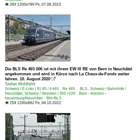
283 1200x789 Px, 07.08.2023

Die BLS Re 465 006 ist mit ihrem EW III RE von Bern in Neuchâtel
angekommen und wird in Kürze nach La Chaux-de-Fonds weiter
fahren. 10. August 2020

Stefan Wohlfahrt
Schweiz / E-Loks | 91 85 / 4 465 Re 465 ·BLS·
,
Schweiz / Bahnhöfe /
Neuchâtel
,
Schweiz / Strecken / 305 <220 Bern – Kerzers –
Neuenburg/Neuchâtel BN>BLS
259 1200x862 Px, 04.10.2022
