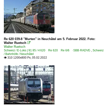
Re 620 039-8 "Murten" in Neuchâtel am 5. Februar 2022. Foto:
Walter Ruetsch

Walter Ruetsch
Schweiz / E-Loks | 91 85 / 4 620 Re 620 Re 6/6 ·SBB·RADVE·
,
Schweiz
/ Bahnhöfe / Neuchâtel
310 1200x800 Px, 05.02.2022
