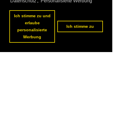
Datenschutz
,
Personalisierte Werbung
Ich stimme zu und
erlaube
Ich stimme zu
personalisierte
Werbung
1
2
nächste Seite
>>
Datenschutzerklärung
|
Impressum
|
Kontakt