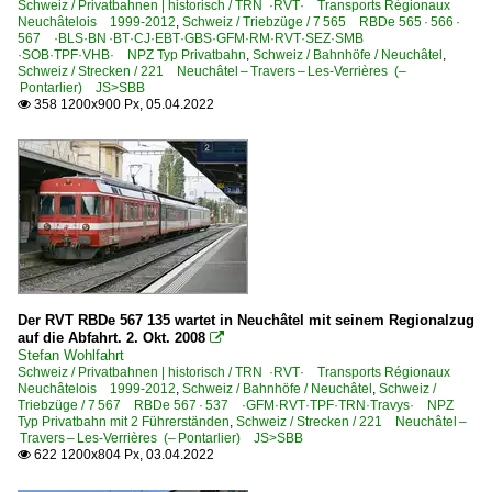
Schweiz / Privatbahnen | historisch / TRN ·RVT· Transports Régionaux
Neuchâtelois 1999-2012
,
Schweiz / Triebzüge / 7 565 RBDe 565 · 566 ·
567 ·BLS·BN ·BT·CJ·EBT·GBS·GFM·RM·RVT·SEZ·SMB
·SOB·TPF·VHB· NPZ Typ Privatbahn
,
Schweiz / Bahnhöfe / Neuchâtel
,
Schweiz / Strecken / 221 Neuchâtel – Travers – Les-Verrières (–
Pontarlier) JS>SBB
358 1200x900 Px, 05.04.2022

Der RVT RBDe 567 135 wartet in Neuchâtel mit seinem Regionalzug
auf die Abfahrt. 2. Okt. 2008

Stefan Wohlfahrt
Schweiz / Privatbahnen | historisch / TRN ·RVT· Transports Régionaux
Neuchâtelois 1999-2012
,
Schweiz / Bahnhöfe / Neuchâtel
,
Schweiz /
Triebzüge / 7 567 RBDe 567 · 537 ·GFM·RVT·TPF·TRN·Travys· NPZ
Typ Privatbahn mit 2 Führerständen
,
Schweiz / Strecken / 221 Neuchâtel –
Travers – Les-Verrières (– Pontarlier) JS>SBB
622 1200x804 Px, 03.04.2022
