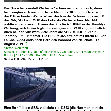
Das "Geschäftsmodell Werbelok" schien recht erfolgreich, denn
bald zeigten sich auch in Deutschland die 101 und in Österreich
die 1116 in bunten Werbefarben. Auch in der Schweiz nutzten z.B
die Rhb, SOB und MOB ihre Loks als Werbeflächen. Als Bild
wählte ich zu diesem Thema die BLS Re 465 004-0 in der Kambly-
Werbung, welche auch gleiche eine ganzen EW III Zug beinhaltete!
Auch bei der SBB warb viele Jahre die SBB Re 460 021-9 für
"Kambly" im Emmental. Die BLS Re 465 erreicht mit ihrem RE von
La Chaux-de-Fonds nach Bern den Bahnhof von Neuchâtel. 13.
August 2019

Stefan Wohlfahrt
Schweiz / Bahnhöfe / Neuchâtel
,
Schweiz / Galerien / Kamblyzug
,
Schweiz /
E-Loks | 91 85 / 4 465 Re 465 ·BLS· Werbeloks
264 1500x940 Px, 25.11.2023

Eine Re 4/4 II der SBB, vielleicht die 11343 (die Nummer ist nicht