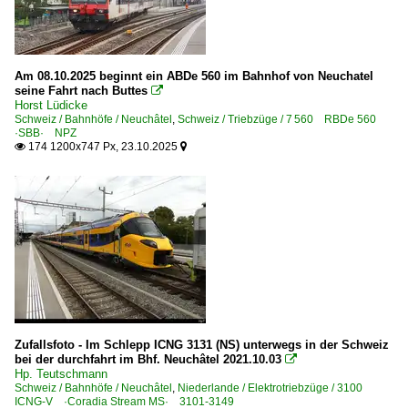
Am 08.10.2025 beginnt ein ABDe 560 im Bahnhof von Neuchatel
seine Fahrt nach Buttes

Horst Lüdicke
Schweiz / Bahnhöfe / Neuchâtel
,
Schweiz / Triebzüge / 7 560 RBDe 560
·SBB· NPZ
174 1200x747 Px, 23.10.2025


Zufallsfoto - Im Schlepp ICNG 3131 (NS) unterwegs in der Schweiz
bei der durchfahrt im Bhf. Neuchâtel 2021.10.03

Hp. Teutschmann
Schweiz / Bahnhöfe / Neuchâtel
,
Niederlande / Elektrotriebzüge / 3100
ICNG-V ·Coradia Stream MS· 3101-3149