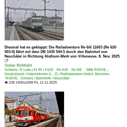
Strecken
210 Lausanne – Yverdon – Neuchâtel – Biel JS>SBB ·Ju
221 Neuchâtel – Travers – Les-Verrières (– Pontarlier) 
305 <220 Bern – Kerzers – Neuenburg/Neuchâtel BN>BL
Triebzüge
Diesmal hat es geklappt: Die Railadventure Re 6/6 11603 (Re 620
003-4) fährt mit dem DB 1430 544-5 durch den Bahnhof von
7 525 RABe 525 ·BLS· Nina
Neuchàtel in Richtung Alsthom-Werk von Villeneuve. 8. Nov. 2025

7 528 RABe 528 ·BLS· Flirt 4 Mika
Stefan Wohlfahrt
7 560 RBDe 560 ·SBB· NPZ
Schweiz / E-Loks | 91 85 / 4 620 Re 620 Re 6/6 ·SBB·RADVE·
,
Deutschland / Unternehmen (L - Z) / RailAdventure GmbH, München
7 560 RBDe 560 ·SBB· NPZ Domino
·RADVE·
,
Schweiz / Bahnhöfe / Neuchâtel
238 1400x1008 Px, 12.11.2025

7 562 RBDe 562 ·SBB· NPZ CH+F
7 565 RBDe 565 · 566 · 567 ·BLS·BN ·BT·CJ·EBT·GBS·
7 566 RBDe 566 I RBDe 4/4 I ·BLS·CJ·EBT·RM·SMB·VH
7 567 RBDe 567 · 537 ·GFM·RVT·TPF·TRN·Travys· NPZ T
Triebzüge | ältere Bauart