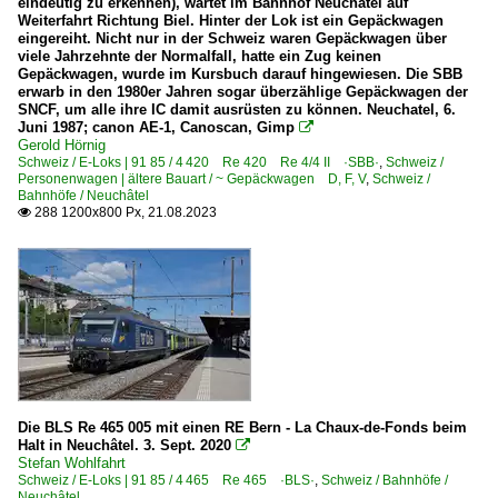
eindeutig zu erkennen), wartet im Bahnhof Neuchatel auf
Weiterfahrt Richtung Biel. Hinter der Lok ist ein Gepäckwagen
eingereiht. Nicht nur in der Schweiz waren Gepäckwagen über
viele Jahrzehnte der Normalfall, hatte ein Zug keinen
Gepäckwagen, wurde im Kursbuch darauf hingewiesen. Die SBB
erwarb in den 1980er Jahren sogar überzählige Gepäckwagen der
SNCF, um alle ihre IC damit ausrüsten zu können. Neuchatel, 6.
Juni 1987; canon AE-1, Canoscan, Gimp

Gerold Hörnig
Schweiz / E-Loks | 91 85 / 4 420 Re 420 Re 4/4 II ·SBB·
,
Schweiz /
Personenwagen | ältere Bauart / ~ Gepäckwagen D, F, V
,
Schweiz /
Bahnhöfe / Neuchâtel
288 1200x800 Px, 21.08.2023

Die BLS Re 465 005 mit einen RE Bern - La Chaux-de-Fonds beim
Halt in Neuchâtel. 3. Sept. 2020

Stefan Wohlfahrt
Schweiz / E-Loks | 91 85 / 4 465 Re 465 ·BLS·
,
Schweiz / Bahnhöfe /
Neuchâtel