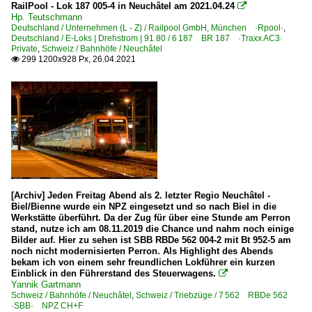
RailPool - Lok 187 005-4 in Neuchâtel am 2021.04.24

Hp. Teutschmann
Deutschland / Unternehmen (L - Z) / Railpool GmbH, München ·Rpool·
,
Deutschland / E-Loks | Drehstrom | 91 80 / 6 187 BR 187 ·Traxx AC3·
Private
,
Schweiz / Bahnhöfe / Neuchâtel
299 1200x928 Px, 26.04.2021

[Archiv] Jeden Freitag Abend als 2. letzter Regio Neuchâtel -
Biel/Bienne wurde ein NPZ eingesetzt und so nach Biel in die
Werkstätte überführt. Da der Zug für über eine Stunde am Perron
stand, nutze ich am 08.11.2019 die Chance und nahm noch einige
Bilder auf. Hier zu sehen ist SBB RBDe 562 004-2 mit Bt 952-5 am
noch nicht modernisierten Perron. Als Highlight des Abends
bekam ich von einem sehr freundlichen Lokführer ein kurzen
Einblick in den Führerstand des Steuerwagens.

Yannik Gartmann
Schweiz / Bahnhöfe / Neuchâtel
,
Schweiz / Triebzüge / 7 562 RBDe 562
·SBB· NPZ CH+F