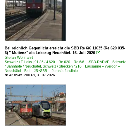
2018
2019
Frankreich
2020
Elektrotriebzüge | HGV
2020
TGV Paris Sud-Est Rame 1-118 (110-118 F+CH)
2021
Bei reichlich Gegenlicht erreicht die SBB Re 6/6 11635 (Re 620 035-
2022
Niederlande
6) " Muttenz" als Lokszug Neuchâtel. 16. Juli 2026

Stefan Wohlfahrt
2023
Schweiz / E-Loks | 91 85 / 4 620 Re 620 Re 6/6 ·SBB·RADVE·
,
Schweiz
Elektrotriebzüge
/ Bahnhöfe / Neuchâtel
,
Schweiz / Strecken / 210 Lausanne – Yverdon –
2025
Neuchâtel – Biel JS>SBB ·Jurasüdfusslinie·
3100 ICNG-V ·Coradia Stream MS· 3101-3149
42 854x1200 Px, 31.07.2026
2026

Schweiz
BLS | mit fusionierten Bahnen
BN Bern–Neuenburg–Bahn 1901-1997
E-Loks | 91 85