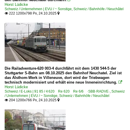
Horst Lüdicke
Schweiz / Unternehmen | EVU / ~ Sonstige
,
Schweiz / Bahnhöfe / Neuchâtel
222 1200x798 Px, 24.10.2025


Die Railadventure-620 003-4 durchfährt mit dem 1430 544-5 der
Stuttgarter S-Bahn am 08.10.2025 den Bahnhof Neuchatel. Ziel ist
das Alsthom-Werk in Villeneuve, dort wird der Triebwagen
technisch modernisiert und erhält eine neue Inneneinrichtung.

Horst Lüdicke
Schweiz / E-Loks | 91 85 / 4 620 Re 620 Re 6/6 ·SBB·RADVE·
,
Schweiz
/ Unternehmen | EVU / ~ Sonstige
,
Schweiz / Bahnhöfe / Neuchâtel
204 1200x766 Px, 24.10.2025

