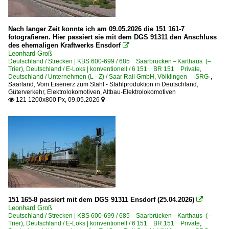
Nach langer Zeit konnte ich am 09.05.2026 die 151 161-7
fotografieren. Hier passiert sie mit dem DGS 91311 den Anschluss
des ehemaligen Kraftwerks Ensdorf

Leonhard Groß
Deutschland / Strecken | KBS 600-699 / 685 Saarbrücken – Karthaus (–
Trier)
,
Deutschland / E-Loks | konventionell / 6 151 BR 151 Private
,
Deutschland / Unternehmen (L - Z) / Saar Rail GmbH, Völklingen ·SRG·
,
Saarland
,
Vom Eisenerz zum Stahl - Stahlproduktion in Deutschland
,
Güterverkehr
,
Elektrolokomotiven
,
Altbau-Elektrolokomotiven
121 1200x800 Px, 09.05.2026


151 165-8 passiert mit dem DGS 91311 Ensdorf (25.04.2026)

Leonhard Groß
Deutschland / Strecken | KBS 600-699 / 685 Saarbrücken – Karthaus (–
Trier)
,
Deutschland / E-Loks | konventionell / 6 151 BR 151 Private
,