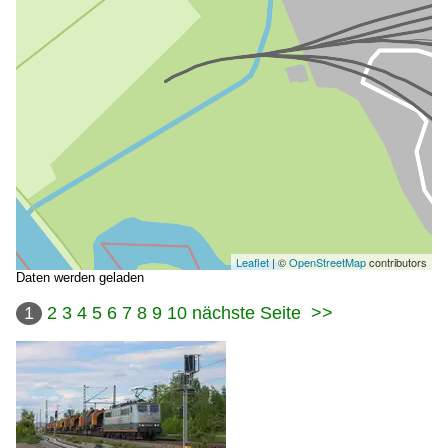
Leaflet
| ©
OpenStreetMap
contributors
Daten werden geladen
1
2
3
4
5
6
7
8
9
10
nächste Seite
>>