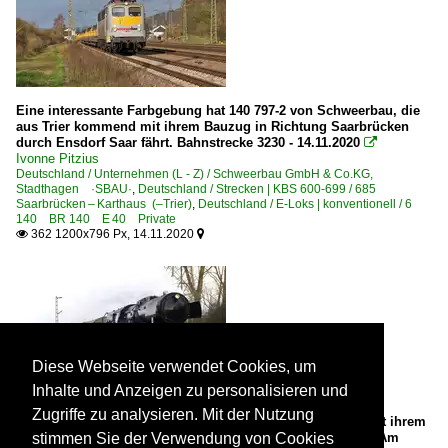
Eine interessante Farbgebung hat 140 797-2 von Schweerbau, die
aus Trier kommend mit ihrem Bauzug in Richtung Saarbrücken
durch Ensdorf Saar fährt. Bahnstrecke 3230 - 14.11.2020

Ivonne Pitzius
Deutschland / Unternehmen (L - Z) / Schweerbau GmbH & Co.KG,
Stadthagen ·SBAU·
,
Deutschland / Strecken | KBS 600-699 / 685
Saarbrücken – Karthaus (–Trier)
,
Deutschland / E-Loks | konventionell / 6
140 BR 140 E 40 Private
362 1200x796 Px, 14.11.2020


Diese Webseite verwendet Cookies, um
Inhalte und Anzeigen zu personalisieren und
Zugriffe zu analysieren. Mit der Nutzung
Wie in jedem Jahr war auch 2019 die Luxemburger 5519 mit ihrem
Sonderzug von Luxemburg nach Saarbrücken unterwegs. Am
stimmen Sie der Verwendung von Cookies