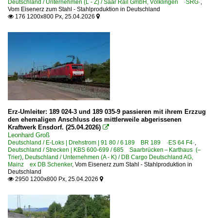
Deutschland / Unternehmen (L - Z) / Saar Rail GmbH, Völklingen ·SRG·
,
Vom Eisenerz zum Stahl - Stahlproduktion in Deutschland
176 1200x800 Px, 25.04.2026


Erz-Umleiter: 189 024-3 und 189 035-9 passieren mit ihrem Erzzug
den ehemaligen Anschluss des mittlerweile abgerissenen
Kraftwerk Ensdorf. (25.04.2026)

Leonhard Groß
Deutschland / E-Loks | Drehstrom | 91 80 / 6 189 BR 189 ·ES 64 F4·
,
Deutschland / Strecken | KBS 600-699 / 685 Saarbrücken – Karthaus (–
Trier)
,
Deutschland / Unternehmen (A - K) / DB Cargo Deutschland AG,
Mainz ex DB Schenker
,
Vom Eisenerz zum Stahl - Stahlproduktion in
Deutschland
2950 1200x800 Px, 25.04.2026

