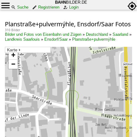
BAHN
BILDER.DE
Suche
Registrieren
Login
Planstraße+pulvermýhle, Ensdorf/Saar Fotos
310 Bilder
Bilder und Fotos von Eisenbahn und Zügen
»
Deutschland
»
Saarland
»
Landkreis Saarlouis
»
Ensdorf/Saar
»
Planstraße+pulvermýhle
Karte
+
−