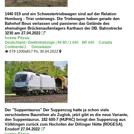
1440 019 und ein Schwestertriebwagen sind auf der Relation
Homburg - Trier unterwegs. Die Triebwagen haben gerade den
Bahnhof Bous verlassen und passieren das Gelände des
ehemaligen Brückenaußenlagers Karthaus der DB. Bahnstrecke
3230 am 27.04.2022

Ivonne Pitzius
Deutschland / Elektrotriebzüge | 94 80 / 1 440 BR 440 ·Coradia
Continental 2· 'Grinsekatze'
579 1200x817 Px, 30.04.2022


Der "Suppentaurus" Der Suppenzug hatte ja schon viele
verschiedene Baureihen als Zuglok, jetzt gibt es die neue Variante,
den Suppentaurus. 182 600-7 (HUPAC) bringt den Suppenzug aus
Völklingen zurück zum Hochofen der Dillinger Hütte (ROGESA).
Ensdorf 27.04.2022

Ivonne Pitzius