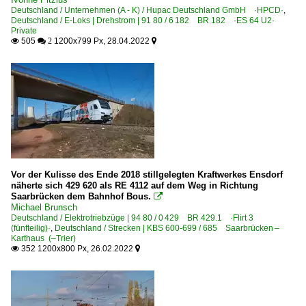
Deutschland / Unternehmen (A - K) / Hupac Deutschland GmbH ·HPCD·
,
Deutschland / E-Loks | Drehstrom | 91 80 / 6 182 BR 182 ·ES 64 U2·
Private
505
1200x799 Px, 28.04.2022

 2

Vor der Kulisse des Ende 2018 stillgelegten Kraftwerkes Ensdorf
näherte sich 429 620 als RE 4112 auf dem Weg in Richtung
Saarbrücken dem Bahnhof Bous.

Michael Brunsch
Deutschland / Elektrotriebzüge | 94 80 / 0 429 BR 429.1 ·Flirt 3
(fünfteilig)·
,
Deutschland / Strecken | KBS 600-699 / 685 Saarbrücken –
Karthaus (–Trier)
352 1200x800 Px, 26.02.2022

