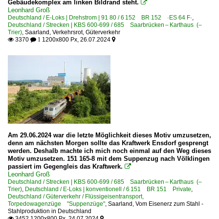
Gebäudekomplex am linken Bildrand steht.

Leonhard Groß
Deutschland / E-Loks | Drehstrom | 91 80 / 6 152 BR 152 ·ES 64 F·
,
Deutschland / Strecken | KBS 600-699 / 685 Saarbrücken – Karthaus (–
Trier)
,
Saarland
,
Verkehrsrot
,
Güterverkehr
3370
1200x800 Px, 26.07.2024

 1

Am 29.06.2024 war die letzte Möglichkeit dieses Motiv umzusetzen,
denn am nächsten Morgen sollte das Kraftwerk Ensdorf gesprengt
werden. Deshalb machte ich mich noch einmal auf den Weg dieses
Motiv umzusetzen. 151 165-8 mit dem Suppenzug nach Völklingen
passiert im Gegengleis das Kraftwerk.

Leonhard Groß
Deutschland / Strecken | KBS 600-699 / 685 Saarbrücken – Karthaus (–
Trier)
,
Deutschland / E-Loks | konventionell / 6 151 BR 151 Private
,
Deutschland / Güterverkehr / Flüssigeisentransport,
Torpedowagenzüge "Suppenzüge"
,
Saarland
,
Vom Eisenerz zum Stahl -
Stahlproduktion in Deutschland
3452 1200x800 Px, 24.07.2024

