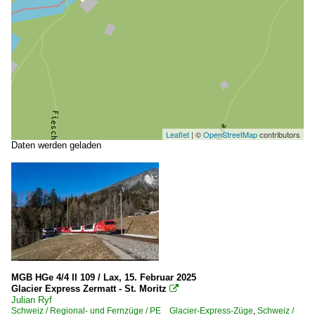
Leaflet
| ©
OpenStreetMap
contributors
Daten werden geladen
MGB HGe 4/4 II 109 / Lax, 15. Februar 2025
Glacier Express Zermatt - St. Moritz

Julian Ryf
Schweiz / Regional- und Fernzüge / PE Glacier-Express-Züge
,
Schweiz /