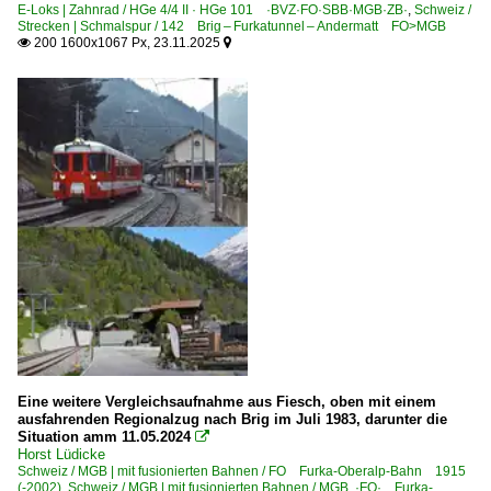
E-Loks | Zahnrad / HGe 4/4 II · HGe 101 ·BVZ·FO·SBB·MGB·ZB·
,
Schweiz /
Strecken | Schmalspur / 142 Brig – Furkatunnel – Andermatt FO>MGB
200 1600x1067 Px, 23.11.2025


Eine weitere Vergleichsaufnahme aus Fiesch, oben mit einem
ausfahrenden Regionalzug nach Brig im Juli 1983, darunter die
Situation amm 11.05.2024

Horst Lüdicke
Schweiz / MGB | mit fusionierten Bahnen / FO Furka-Oberalp-Bahn 1915
(-2002)
,
Schweiz / MGB | mit fusionierten Bahnen / MGB ·FO· Furka-