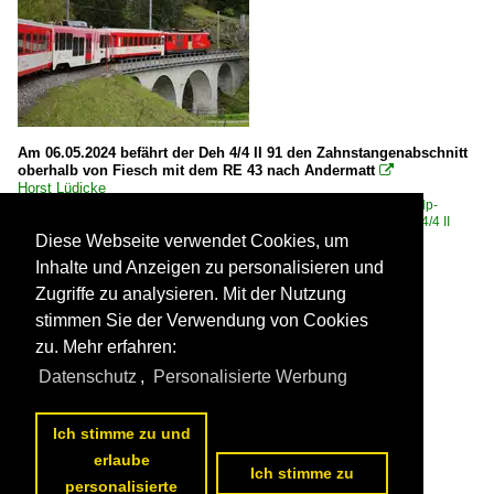
Am 06.05.2024 befährt der Deh 4/4 II 91 den Zahnstangenabschnitt
oberhalb von Fiesch mit dem RE 43 nach Andermatt

Horst Lüdicke
Schweiz / MGB | mit fusionierten Bahnen / MGB ·FO· Furka-Oberalp-
Bahn ab 2003
,
Schweiz / Triebzüge | Zahnrad | Schmalspur / Deh 4/4 II
·FO·MGB·
Diese Webseite verwendet Cookies, um
410 1200x793 Px, 18.05.2024


Inhalte und Anzeigen zu personalisieren und
Zugriffe zu analysieren. Mit der Nutzung
stimmen Sie der Verwendung von Cookies
zu. Mehr erfahren:
Datenschutz
,
Personalisierte Werbung
Ich stimme zu und
erlaube
MGB Deh 4/4 23 / Fiesch, 28. Dezember 2022
Ich stimme zu
personalisierte
Glacier Express 92904 Zermatt - St. Moritz
