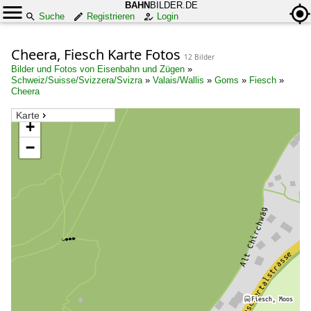
BAHN
BILDER.DE
Suche
Registrieren
Login
Cheera, Fiesch Karte Fotos
12 Bilder
Bilder und Fotos von Eisenbahn und Zügen
»
Schweiz/Suisse/Svizzera/Svizra
»
Valais/Wallis
»
Goms
»
Fiesch
»
Cheera
Karte
+
−