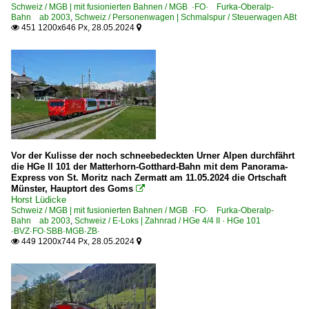
Schweiz / MGB | mit fusionierten Bahnen / MGB ·FO· Furka-Oberalp-
Bahn ab 2003
,
Schweiz / Personenwagen | Schmalspur / Steuerwagen ABt
451 1200x646 Px, 28.05.2024


Vor der Kulisse der noch schneebedeckten Urner Alpen durchfährt
die HGe II 101 der Matterhorn-Gotthard-Bahn mit dem Panorama-
Express von St. Moritz nach Zermatt am 11.05.2024 die Ortschaft
Münster, Hauptort des Goms

Horst Lüdicke
Schweiz / MGB | mit fusionierten Bahnen / MGB ·FO· Furka-Oberalp-
Bahn ab 2003
,
Schweiz / E-Loks | Zahnrad / HGe 4/4 II · HGe 101
·BVZ·FO·SBB·MGB·ZB·
449 1200x744 Px, 28.05.2024

