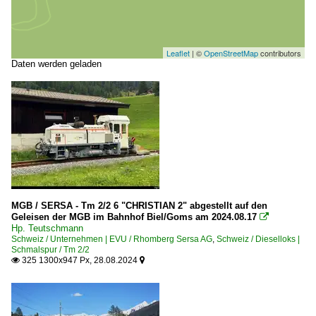
Leaflet
| ©
OpenStreetMap
contributors
Daten werden geladen
MGB / SERSA - Tm 2/2 6 "CHRISTIAN 2" abgestellt auf den
Geleisen der MGB im Bahnhof Biel/Goms am 2024.08.17

Hp. Teutschmann
Schweiz / Unternehmen | EVU / Rhomberg Sersa AG
,
Schweiz / Dieselloks |
Schmalspur / Tm 2/2
325 1300x947 Px, 28.08.2024

