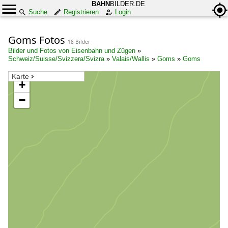
BAHN
BILDER.DE
Suche
Registrieren
Login
Goms Fotos
18 Bilder
Bilder und Fotos von Eisenbahn und Zügen
»
Schweiz/Suisse/Svizzera/Svizra
»
Valais/Wallis
»
Goms
»
Goms
Karte
+
−