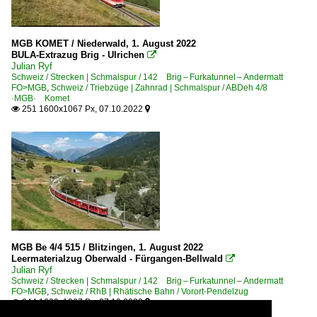
MGB KOMET / Niederwald, 1. August 2022
BULA-Extrazug Brig - Ulrichen

Julian Ryf
Schweiz / Strecken | Schmalspur / 142 Brig – Furkatunnel – Andermatt
FO>MGB
,
Schweiz / Triebzüge | Zahnrad | Schmalspur / ABDeh 4/8
·MGB· Komet
251 1600x1067 Px, 07.10.2022


MGB Be 4/4 515 / Blitzingen, 1. August 2022
Leermaterialzug Oberwald - Fürgangen-Bellwald

Julian Ryf
Schweiz / Strecken | Schmalspur / 142 Brig – Furkatunnel – Andermatt
FO>MGB
,
Schweiz / RhB | Rhätische Bahn / Vorort-Pendelzug
244 1600x1067 Px, 07.10.2022

