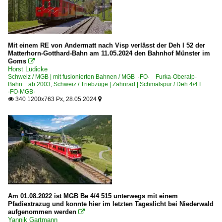
Mit einem RE von Andermatt nach Visp verlässt der Deh I 52 der
Matterhorn-Gotthard-Bahn am 11.05.2024 den Bahnhof Münster im
Goms

Horst Lüdicke
Schweiz / MGB | mit fusionierten Bahnen / MGB ·FO· Furka-Oberalp-
Bahn ab 2003
,
Schweiz / Triebzüge | Zahnrad | Schmalspur / Deh 4/4 I
·FO·MGB·
340 1200x763 Px, 28.05.2024


Am 01.08.2022 ist MGB Be 4/4 515 unterwegs mit einem
Pfadiextrazug und konnte hier im letzten Tageslicht bei Niederwald
aufgenommen werden

Yannik Gartmann