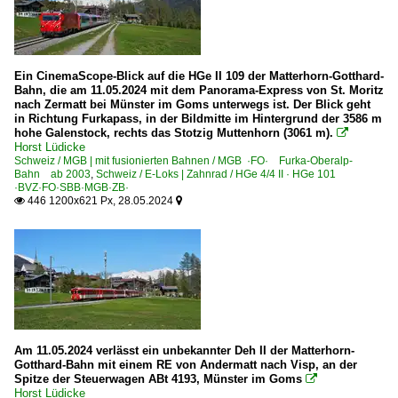
Ein CinemaScope-Blick auf die HGe II 109 der Matterhorn-Gotthard-
Bahn, die am 11.05.2024 mit dem Panorama-Express von St. Moritz
nach Zermatt bei Münster im Goms unterwegs ist. Der Blick geht
in Richtung Furkapass, in der Bildmitte im Hintergrund der 3586 m
hohe Galenstock, rechts das Stotzig Muttenhorn (3061 m).

Horst Lüdicke
Schweiz / MGB | mit fusionierten Bahnen / MGB ·FO· Furka-Oberalp-
Bahn ab 2003
,
Schweiz / E-Loks | Zahnrad / HGe 4/4 II · HGe 101
·BVZ·FO·SBB·MGB·ZB·
446 1200x621 Px, 28.05.2024


Am 11.05.2024 verlässt ein unbekannter Deh II der Matterhorn-
Gotthard-Bahn mit einem RE von Andermatt nach Visp, an der
Spitze der Steuerwagen ABt 4193, Münster im Goms

Horst Lüdicke