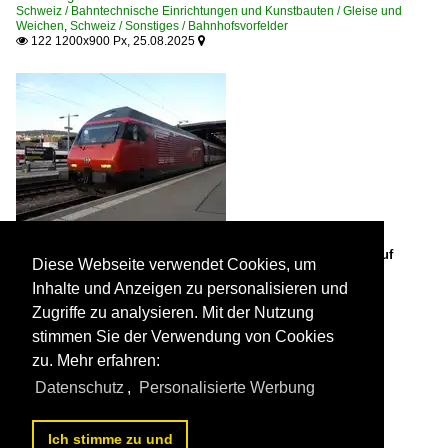
Schweiz / Bahntechnische Einrichtungen und Kunstbauten / Gleise und
Weichen
,
Schweiz / Sonstiges / Bahnhofsvorfelder
122 1200x900 Px, 25.08.2025


460 084 Helvetia wartet mit IC3 am 25.8.2025 in Zürich HB auf
Diese Webseite verwendet Cookies, um
Abfahrt um 19.38 Uhr.

A. Ladinig
Inhalte und Anzeigen zu personalisieren und
Schweiz / E-Loks | 91 85 / 4 460 Re 460 ·SBB· Lokportraits
Zugriffe zu analysieren. Mit der Nutzung
167 1200x900 Px, 25.08.2025


stimmen Sie der Verwendung von Cookies
zu. Mehr erfahren:
Datenschutz
,
Personalisierte Werbung
Ich stimme zu und