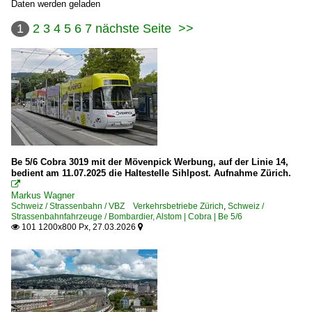
Daten werden geladen
1
2
3
4
5
6
7
nächste Seite
>>
Be 5/6 Cobra 3019 mit der Mövenpick Werbung, auf der Linie 14,
bedient am 11.07.2025 die Haltestelle Sihlpost. Aufnahme Zürich.

Markus Wagner
Schweiz / Strassenbahn / VBZ Verkehrsbetriebe Zürich
,
Schweiz /
Strassenbahnfahrzeuge / Bombardier, Alstom | Cobra | Be 5/6
101 1200x800 Px, 27.03.2026

