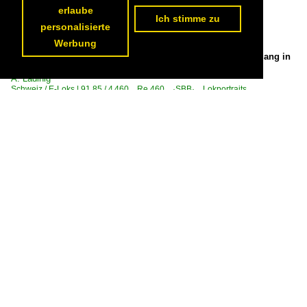
erlaube
Ich stimme zu
personalisierte
Werbung
460 013 Nord Vaudois am 25.8.2025, kurz vor Sonnenuntergang in
Zürich HB

A. Ladinig
Schweiz / E-Loks | 91 85 / 4 460 Re 460 ·SBB· Lokportraits
325 1200x900 Px, 25.08.2025


Dienstag den 29.07.2025 um 15:21 Uhr in Zürich. Im Bahnhof
Zürich HB auf Gleis 13 steht der TGV Lyria 4728. Lyria ist eine
Tochtergesellschaft der SNCF und der SBB. An der Zugspitze ist
das "Extremite 2“ (Ende 2) zu sehen. Es ist ein TGV RD (Résau,
Duplex = Netzwerk, Doppelstock). Baureihe TGV 2N2 (Euroduplex).
Höchstgeschwindigkeit: 320 km/h. Baujahr: 2014 von ALSTOM
(gemäss Anschrift an den Triebköpfen). Dieser Zug verkehrt von