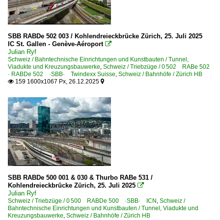
SBB RABDe 502 003 / Kohlendreieckbrücke Zürich, 25. Juli 2025
IC St. Gallen - Genève-Aéroport

Julian Ryf
Schweiz / Bahntechnische Einrichtungen und Kunstbauten / Tunnel,
Viadukte und Kreuzungsbauwerke
,
Schweiz / Triebzüge / 0 502 RABe 502
· RABDe 502 ·SBB· Twindexx Suisse
,
Schweiz / Bahnhöfe / Zürich HB
159 1600x1067 Px, 26.12.2025


SBB RABDe 500 001 & 030 & Thurbo RABe 531 /
Kohlendreieckbrücke Zürich, 25. Juli 2025

Julian Ryf
Schweiz / Triebzüge / 0 500 RABDe 500 ·SBB· ICN
,
Schweiz /
Bahntechnische Einrichtungen und Kunstbauten / Tunnel, Viadukte und
Kreuzungsbauwerke
,
Schweiz / Bahnhöfe / Zürich HB