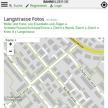
BAHN
BILDER.DE
Suche
Registrieren
Login
Langstrasse Fotos
162 Bilder
Bilder und Fotos von Eisenbahn und Zügen
»
Schweiz/Suisse/Svizzera/Svizra
»
Zürich
»
Bezirk Zürich
»
Zürich
»
Kreis 4
»
Langstrasse
Karte
+
−