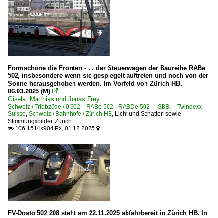
Formschöne die Fronten - ... der Steuerwagen der Baureihe RABe
502, insbesondere wenn sie gespiegelt auftreten und noch von der
Sonne herausgehoben werden. Im Vorfeld von Zürich HB.
06.03.2025 (M)

Gisela, Matthias und Jonas Frey
Schweiz / Triebzüge / 0 502 RABe 502 · RABDe 502 ·SBB· Twindexx
Suisse
,
Schweiz / Bahnhöfe / Zürich HB
,
Licht und Schatten sowie
Stimmungsbilder
,
Zürich
106 1514x904 Px, 01.12.2025


FV-Dosto 502 208 steht am 22.11.2025 abfahrbereit in Zürich HB. In