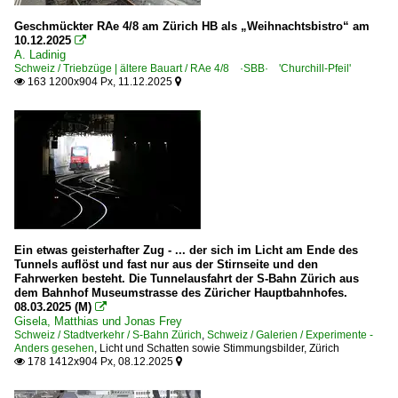
Geschmückter RAe 4/8 am Zürich HB als „Weihnachtsbistro“ am
10.12.2025

A. Ladinig
Schweiz / Triebzüge | ältere Bauart / RAe 4/8 ·SBB· 'Churchill-Pfeil'
163 1200x904 Px, 11.12.2025


Ein etwas geisterhafter Zug - ... der sich im Licht am Ende des
Tunnels auflöst und fast nur aus der Stirnseite und den
Fahrwerken besteht. Die Tunnelausfahrt der S-Bahn Zürich aus
dem Bahnhof Museumstrasse des Züricher Hauptbahnhofes.
08.03.2025 (M)

Gisela, Matthias und Jonas Frey
Schweiz / Stadtverkehr / S-Bahn Zürich
,
Schweiz / Galerien / Experimente -
Anders gesehen
,
Licht und Schatten sowie Stimmungsbilder
,
Zürich
178 1412x904 Px, 08.12.2025

