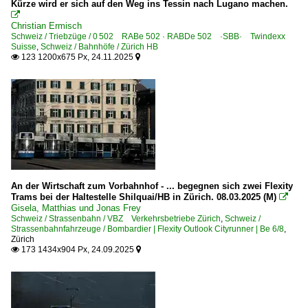
Kürze wird er sich auf den Weg ins Tessin nach Lugano machen.

Christian Ermisch
Schweiz / Triebzüge / 0 502 RABe 502 · RABDe 502 ·SBB· Twindexx
Suisse
,
Schweiz / Bahnhöfe / Zürich HB
123 1200x675 Px, 24.11.2025


An der Wirtschaft zum Vorbahnhof - ... begegnen sich zwei Flexity
Trams bei der Haltestelle Shilquai/HB in Zürich. 08.03.2025 (M)

Gisela, Matthias und Jonas Frey
Schweiz / Strassenbahn / VBZ Verkehrsbetriebe Zürich
,
Schweiz /
Strassenbahnfahrzeuge / Bombardier | Flexity Outlook Cityrunner | Be 6/8
,
Zürich
173 1434x904 Px, 24.09.2025

