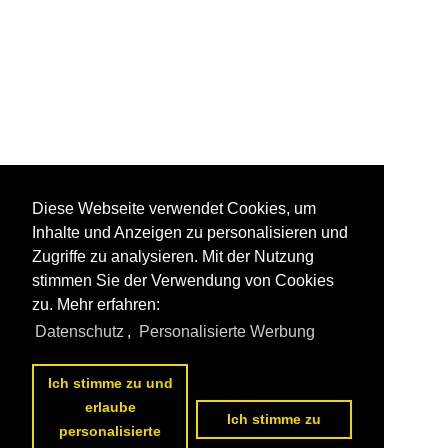
Diese Webseite verwendet Cookies, um
Inhalte und Anzeigen zu personalisieren und
Zugriffe zu analysieren. Mit der Nutzung
stimmen Sie der Verwendung von Cookies
zu. Mehr erfahren:
Datenschutz
,
Personalisierte Werbung
Ich stimme zu und
1
2
3
4
5
6
7
8
9
10
nächste Seite
>>
erlaube
Ich stimme zu
personalisierte