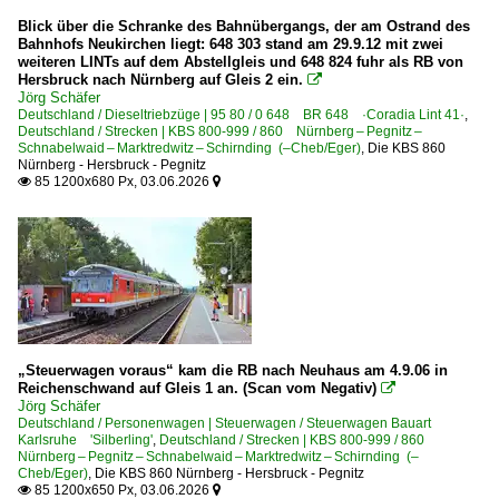
Blick über die Schranke des Bahnübergangs, der am Ostrand des
0 614 BR 614 · 914
Bahnhofs Neukirchen liegt: 648 303 stand am 29.9.12 mit zwei
0 622 BR 622 ·Coradia Lint 54·
weiteren LINTs auf dem Abstellgleis und 648 824 fuhr als RB von
Hersbruck nach Nürnberg auf Gleis 2 ein.

0 628 BR 628 · 928 · BR 629
Jörg Schäfer
Deutschland / Dieseltriebzüge | 95 80 / 0 648 BR 648 ·Coradia Lint 41·
,
0 642 BR 642 ·Desiro· Private
Deutschland / Strecken | KBS 800-999 / 860 Nürnberg – Pegnitz –
Schnabelwaid – Marktredwitz – Schirnding (–Cheb/Eger)
,
Die KBS 860
0 648 BR 648 ·Coradia Lint 41·
Nürnberg - Hersbruck - Pegnitz
85 1200x680 Px, 03.06.2026


0 650 BR 650 ·RS1· Private
1 648 BR 648 ·Coradia Lint 41· Neue Kopfform
1 648 BR 648 ·Lint 41H·
Dieseltriebzüge | bis 1970 und Altbautriebzüge
DB VT 12.5 · BR 612 · 688
„Steuerwagen voraus“ kam die RB nach Neuhaus am 4.9.06 in
DB VT 98 · BR 796/996 · BR 798/998 Uerdinger Schienenb
Reichenschwand auf Gleis 1 an. (Scan vom Negativ)

VT Wumag schwere Bauart
Jörg Schäfer
Deutschland / Personenwagen | Steuerwagen / Steuerwagen Bauart
Karlsruhe 'Silberling'
,
Deutschland / Strecken | KBS 800-999 / 860
Galerien
Nürnberg – Pegnitz – Schnabelwaid – Marktredwitz – Schirnding (–
Cheb/Eger)
,
Die KBS 860 Nürnberg - Hersbruck - Pegnitz
85 1200x650 Px, 03.06.2026


Bahn und Landschaft