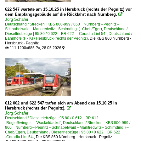
622 547 wartete am 15.10.25 in Hersbruck (rechts der Pegnitz) vor
dem Empfangsgebäude auf die Rückfahrt nach Nürnberg.

Jörg Schäfer
Deutschland / Strecken | KBS 800-999 / 860 Nürnberg – Pegnitz –
Schnabelwaid – Marktredwitz – Schirnding (–Cheb/Eger)
,
Deutschland /
Dieseltriebzüge | 95 80 / 0 622 BR 622 ·Coradia Lint 54·
,
Deutschland /
Bahnhöfe (F - K) / Hersbruck (rechts der Pegnitz)
,
Die KBS 860 Nürnberg -
Hersbruck - Pegnitz
111 1200x685 Px, 28.05.2026


612 002 und 622 547 trafen sich am Abend des 15.10.25 in
Hersbruck (rechts der Pegnitz).

Jörg Schäfer
Deutschland / Dieseltriebzüge | 95 80 / 0 612 BR 612
·RegioSwinger· 'Wackeldackel'
,
Deutschland / Strecken | KBS 800-999 /
860 Nürnberg – Pegnitz – Schnabelwaid – Marktredwitz – Schirnding (–
Cheb/Eger)
,
Deutschland / Dieseltriebzüge | 95 80 / 0 622 BR 622
·Coradia Lint 54·
,
Die KBS 860 Nürnberg - Hersbruck - Pegnitz