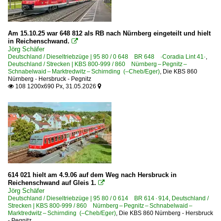
Starkenberger Baustoffwerke GmbH ·SBW·STARK·
Wiebe Gleisbau GmbH, Achim ·HFW·
Am 15.10.25 war 648 812 als RB nach Nürnberg eingeteilt und hielt
in Reichenschwand.

Jörg Schäfer
Zweikraftloks | Zweikrafthybridloks | 90 80
Deutschland / Dieseltriebzüge | 95 80 / 0 648 BR 648 ·Coradia Lint 41·
,
Deutschland / Strecken | KBS 800-999 / 860 Nürnberg – Pegnitz –
2 159 BR 159 ·Eurodual·
Schnabelwaid – Marktredwitz – Schirnding (–Cheb/Eger)
,
Die KBS 860
Nürnberg - Hersbruck - Pegnitz
108 1200x690 Px, 31.05.2026


Tschechien
Dieselloks
2 745 BR 745 ex DR V100.1
2 761 BR 761 ·ER20·
Unternehmen
614 021 hielt am 4.9.06 auf dem Weg nach Hersbruck in
Reichenschwand auf Gleis 1.

METRANS Rail s.r.o., Praha ·MT·MTR·
Jörg Schäfer
Deutschland / Dieseltriebzüge | 95 80 / 0 614 BR 614 · 914
RailTransport Stift ·RTTS·
,
Deutschland /
Strecken | KBS 800-999 / 860 Nürnberg – Pegnitz – Schnabelwaid –
Marktredwitz – Schirnding (–Cheb/Eger)
,
Die KBS 860 Nürnberg - Hersbruck
- Pegnitz