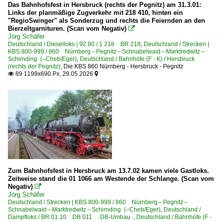
Das Bahnhofsfest in Hersbruck (rechts der Pegnitz) am 31.3.01:
Links der planmäßige Zugverkehr mit 218 410, hinten ein
"RegioSwinger" als Sonderzug und rechts die Feiernden an den
Bierzeltgarnituren. (Scan vom Negativ)

Jörg Schäfer
Deutschland / Dieselloks | 92 80 / 1 218 BR 218
,
Deutschland / Strecken |
KBS 800-999 / 860 Nürnberg – Pegnitz – Schnabelwaid – Marktredwitz –
Schirnding (–Cheb/Eger)
,
Deutschland / Bahnhöfe (F - K) / Hersbruck
(rechts der Pegnitz)
,
Die KBS 860 Nürnberg - Hersbruck - Pegnitz
89 1199x690 Px, 29.05.2026


Zum Bahnhofsfest in Hersbruck am 13.7.02 kamen viele Gastloks.
Zeitweise stand die 01 1066 am Westende der Schlange. (Scan vom
Negativ)

Jörg Schäfer
Deutschland / Strecken | KBS 800-999 / 860 Nürnberg – Pegnitz –
Schnabelwaid – Marktredwitz – Schirnding (–Cheb/Eger)
,
Deutschland /
Dampfloks / BR 01.10 DB 011 ·DB-Umbau·
,
Deutschland / Bahnhöfe (F -