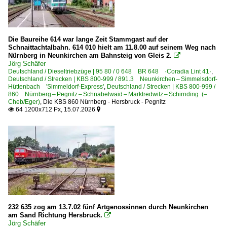
Bahnhöfe (F - K)
1990
Hersbruck (rechts der Pegnitz)
1991
Die Baureihe 614 war lange Zeit Stammgast auf der
Kirchenlaibach
1993
Schnaittachtalbahn. 614 010 hielt am 11.8.00 auf seinem Weg nach
Nürnberg in Neunkirchen am Bahnsteig von Gleis 2.

1996
Jörg Schäfer
Bahnhöfe (L - Q)
Deutschland / Dieseltriebzüge | 95 80 / 0 648 BR 648 ·Coradia Lint 41·
,
Deutschland / Strecken | KBS 800-999 / 891.3 Neunkirchen – Simmelsdorf-
Marktredwitz
2000
Hüttenbach 'Simmeldorf-Express'
,
Deutschland / Strecken | KBS 800-999 /
860 Nürnberg – Pegnitz – Schnabelwaid – Marktredwitz – Schirnding (–
Neuhaus (Pegnitz)
2004
Cheb/Eger)
,
Die KBS 860 Nürnberg - Hersbruck - Pegnitz
64 1200x712 Px, 15.07.2026


2007
Bahnhöfe (R - Z)
2008
Schnabelwaid
~ Sonstige
2010
2011
Bahntechnische Anlagen und Kunstbauten
2012
Brücken und Kreuzungsbauwerke
2013
Tunnel
232 635 zog am 13.7.02 fünf Artgenossinnen durch Neunkirchen
2014
am Sand Richtung Hersbruck.

Jörg Schäfer