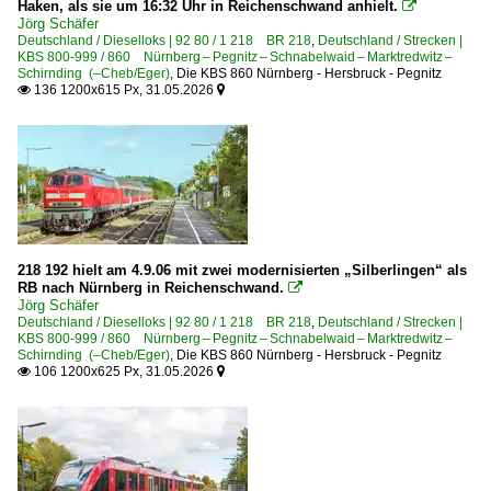
Regionalzüge (Bundesländer)
Haken, als sie um 16:32 Uhr in Reichenschwand anhielt.

Jörg Schäfer
Bayern
Deutschland / Dieselloks | 92 80 / 1 218 BR 218
,
Deutschland / Strecken |
KBS 800-999 / 860 Nürnberg – Pegnitz – Schnabelwaid – Marktredwitz –
Schirnding (–Cheb/Eger)
,
Die KBS 860 Nürnberg - Hersbruck - Pegnitz
136 1200x615 Px, 31.05.2026
Strecken | KBS 800-999


891.3 Neunkirchen – Simmelsdorf-Hüttenbach 'Simmeldo
Unternehmen (A - K)
Agilis Verkehrsgesellschaft mbH und Co. KG
BayernBahn GmbH, Nördlingen ·BYB·
218 192 hielt am 4.9.06 mit zwei modernisierten „Silberlingen“ als
DB Bahnbau Gruppe GmbH, Berlin ·DBG·
RB nach Nürnberg in Reichenschwand.

Jörg Schäfer
DB Cargo Deutschland AG, Mainz ex DB Schenker
Deutschland / Dieselloks | 92 80 / 1 218 BR 218
,
Deutschland / Strecken |
KBS 800-999 / 860 Nürnberg – Pegnitz – Schnabelwaid – Marktredwitz –
Die Länderbahn GmbH - Arriva-Länderbahn-Express (ale
Schirnding (–Cheb/Eger)
,
Die KBS 860 Nürnberg - Hersbruck - Pegnitz
106 1200x625 Px, 31.05.2026
Die Länderbahn GmbH - Oberpfalzbahn ·OPB·


Eisenbahnen und Verkehrsbetriebe Elbe-Weser GmbH, Z
Unternehmen (L - Z)
PRESS Eisenbahn-Bau- und Betriebsgesellschaft Pressnit