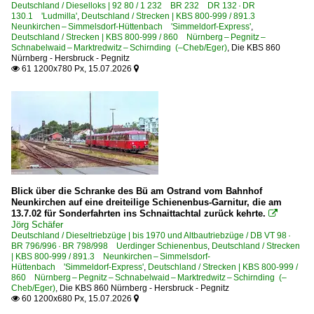
2015
Dampfloks
Deutschland / Dieselloks | 92 80 / 1 232 BR 232 DR 132 · DR
130.1 'Ludmilla'
,
Deutschland / Strecken | KBS 800-999 / 891.3
2016
BR 01 DB 001 · DR 01.20 ·DRG-Einheitslok·
Neunkirchen – Simmelsdorf-Hüttenbach 'Simmeldorf-Express'
,
Deutschland / Strecken | KBS 800-999 / 860 Nürnberg – Pegnitz –
2017
BR 01.10 DB 011 ·DB-Umbau·
Schnabelwaid – Marktredwitz – Schirnding (–Cheb/Eger)
,
Die KBS 860
Nürnberg - Hersbruck - Pegnitz
2018
BR 01.10 Öl DB 012 ·DB-Umbau·
61 1200x780 Px, 15.07.2026


2019
BR 01.5 DR 01.15 ·DR-Rekolok·
BR 18.4-6 DB 018 bayer. S 3/6
2020
BR 23 DB 023 ·DB-Neubau·
2020
BR 50 DB 050-053 ·DB-Umbau·
2021
BR 50 DB 050-053 · DR 50.1-31 ·DRG-Einheitslok·
2022
BR 52 DR 52.1-7/52.9 ·Kriegslok·
Blick über die Schranke des Bü am Ostrand vom Bahnhof
2023
Neunkirchen auf eine dreiteilige Schienenbus-Garnitur, die am
BR 52.8 DR 52.8 ·DR-Rekolok·
13.7.02 für Sonderfahrten ins Schnaittachtal zurück kehrte.

2024
Jörg Schäfer
BR 86 DB 086 · DR 86.1
Deutschland / Dieseltriebzüge | bis 1970 und Altbautriebzüge / DB VT 98 ·
2025
BR 796/996 · BR 798/998 Uerdinger Schienenbus
,
Deutschland / Strecken
BR 93.5-12 DB 093 · DR 93.1-6 preuß. T 14.1
| KBS 800-999 / 891.3 Neunkirchen – Simmelsdorf-
2026
Hüttenbach 'Simmeldorf-Express'
,
Deutschland / Strecken | KBS 800-999 /
860 Nürnberg – Pegnitz – Schnabelwaid – Marktredwitz – Schirnding (–
Dieselloks | 92 80
Cheb/Eger)
,
Die KBS 860 Nürnberg - Hersbruck - Pegnitz
60 1200x680 Px, 15.07.2026


1 212 BR 212 DB V 100.20