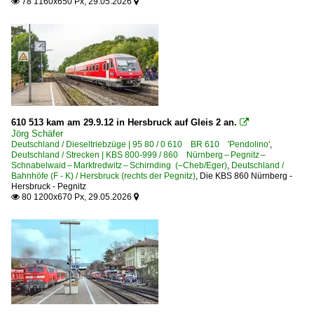
78 1160x650 Px, 29.05.2026


610 513 kam am 29.9.12 in Hersbruck auf Gleis 2 an.

Jörg Schäfer
Deutschland / Dieseltriebzüge | 95 80 / 0 610 BR 610 'Pendolino'
,
Deutschland / Strecken | KBS 800-999 / 860 Nürnberg – Pegnitz –
Schnabelwaid – Marktredwitz – Schirnding (–Cheb/Eger)
,
Deutschland /
Bahnhöfe (F - K) / Hersbruck (rechts der Pegnitz)
,
Die KBS 860 Nürnberg -
Hersbruck - Pegnitz
80 1200x670 Px, 29.05.2026

