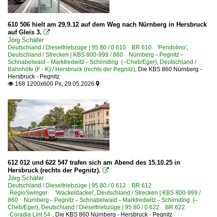
610 506 hielt am 29.9.12 auf dem Weg nach Nürnberg in Hersbruck
auf Gleis 3.

Jörg Schäfer
Deutschland / Dieseltriebzüge | 95 80 / 0 610 BR 610 'Pendolino'
,
Deutschland / Strecken | KBS 800-999 / 860 Nürnberg – Pegnitz –
Schnabelwaid – Marktredwitz – Schirnding (–Cheb/Eger)
,
Deutschland /
Bahnhöfe (F - K) / Hersbruck (rechts der Pegnitz)
,
Die KBS 860 Nürnberg -
Hersbruck - Pegnitz
168 1200x600 Px, 29.05.2026


612 012 und 622 547 trafen sich am Abend des 15.10.25 in
Hersbruck (rechts der Pegnitz).

Jörg Schäfer
Deutschland / Dieseltriebzüge | 95 80 / 0 612 BR 612
·RegioSwinger· 'Wackeldackel'
,
Deutschland / Strecken | KBS 800-999 /
860 Nürnberg – Pegnitz – Schnabelwaid – Marktredwitz – Schirnding (–
Cheb/Eger)
,
Deutschland / Dieseltriebzüge | 95 80 / 0 622 BR 622
·Coradia Lint 54·
,
Die KBS 860 Nürnberg - Hersbruck - Pegnitz