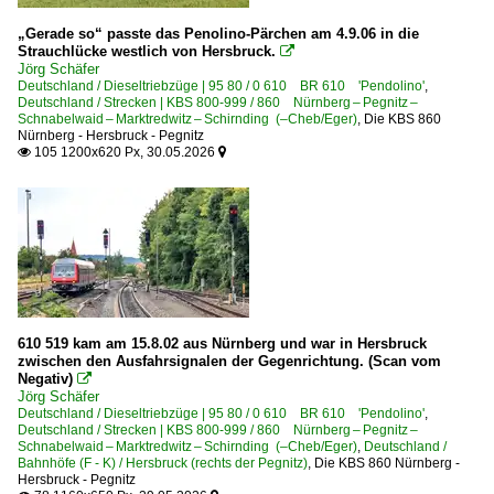
„Gerade so“ passte das Penolino-Pärchen am 4.9.06 in die
Strauchlücke westlich von Hersbruck.

Jörg Schäfer
Deutschland / Dieseltriebzüge | 95 80 / 0 610 BR 610 'Pendolino'
,
Deutschland / Strecken | KBS 800-999 / 860 Nürnberg – Pegnitz –
Schnabelwaid – Marktredwitz – Schirnding (–Cheb/Eger)
,
Die KBS 860
Nürnberg - Hersbruck - Pegnitz
105 1200x620 Px, 30.05.2026


610 519 kam am 15.8.02 aus Nürnberg und war in Hersbruck
zwischen den Ausfahrsignalen der Gegenrichtung. (Scan vom
Negativ)

Jörg Schäfer
Deutschland / Dieseltriebzüge | 95 80 / 0 610 BR 610 'Pendolino'
,
Deutschland / Strecken | KBS 800-999 / 860 Nürnberg – Pegnitz –
Schnabelwaid – Marktredwitz – Schirnding (–Cheb/Eger)
,
Deutschland /
Bahnhöfe (F - K) / Hersbruck (rechts der Pegnitz)
,
Die KBS 860 Nürnberg -
Hersbruck - Pegnitz