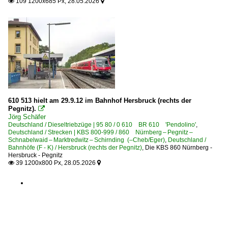
109 1200x685 Px, 28.05.2026


610 513 hielt am 29.9.12 im Bahnhof Hersbruck (rechts der
Pegnitz).

Jörg Schäfer
Deutschland / Dieseltriebzüge | 95 80 / 0 610 BR 610 'Pendolino'
,
Deutschland / Strecken | KBS 800-999 / 860 Nürnberg – Pegnitz –
Schnabelwaid – Marktredwitz – Schirnding (–Cheb/Eger)
,
Deutschland /
Bahnhöfe (F - K) / Hersbruck (rechts der Pegnitz)
,
Die KBS 860 Nürnberg -
Hersbruck - Pegnitz
39 1200x800 Px, 28.05.2026

