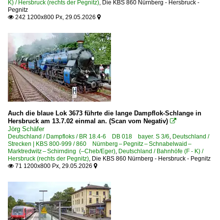
K) / Hersbruck (rechts der Pegnitz)
,
Die KBS 860 Nürnberg - Hersbruck -
Pegnitz
242 1200x800 Px, 29.05.2026


Auch die blaue Lok 3673 führte die lange Dampflok-Schlange in
Hersbruck am 13.7.02 einmal an. (Scan vom Negativ)

Jörg Schäfer
Deutschland / Dampfloks / BR 18.4-6 DB 018 bayer. S 3/6
,
Deutschland /
Strecken | KBS 800-999 / 860 Nürnberg – Pegnitz – Schnabelwaid –
Marktredwitz – Schirnding (–Cheb/Eger)
,
Deutschland / Bahnhöfe (F - K) /
Hersbruck (rechts der Pegnitz)
,
Die KBS 860 Nürnberg - Hersbruck - Pegnitz
71 1200x800 Px, 29.05.2026

