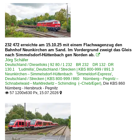
1 218 BR 218
1 221 BR 221 DB V 200.1 Private
1 223 BR 223 · BR 253 · DE 2000 ·ER20·
1 232 BR 232 DR 132 · DR 130.1 'Ludmilla'
1 232 BR 232 DR 132 · DR 130.1 Lokportraits 'Ludmill
232 472 erreichte am 15.10.25 mit einem Flachwagenzug den
Bahnhof Neunkirchen am Sand. Im Vordergrund zweigt das Gleis
1 233 BR 233 Umbau DB 232 'Ludmilla'
nach Simmelsdorf-Hüttenbach gen Norden ab.

1 234 BR 234 DR 132
Jörg Schäfer
Deutschland / Dieselloks | 92 80 / 1 232 BR 232 DR 132 · DR
1 241 BR 241 Umbau BR 232 Private
130.1 'Ludmilla'
,
Deutschland / Strecken | KBS 800-999 / 891.3
Neunkirchen – Simmelsdorf-Hüttenbach 'Simmeldorf-Express'
,
1 264 BR 264 ·Maxima 40 CC·
Deutschland / Strecken | KBS 800-999 / 860 Nürnberg – Pegnitz –
Schnabelwaid – Marktredwitz – Schirnding (–Cheb/Eger)
,
Die KBS 860
1 266 BR 266 ·JT42CWR(M/-T1)· Class 66
Nürnberg - Hersbruck - Pegnitz
57 1200x630 Px, 15.07.2026


1 285 BR 285 ·Traxx DE·
Dieseltriebzüge | 95 80
0 610 BR 610 'Pendolino'
0 612 BR 612 ·RegioSwinger· 'Wackeldackel'
0 612 BR 612.4 ·RegioSwinger· 'Wackeldackel' Fernv