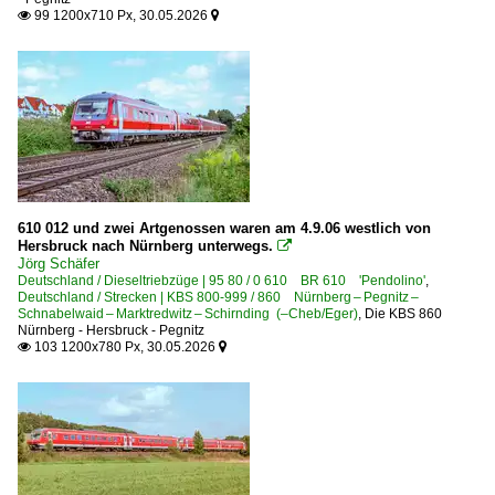
99 1200x710 Px, 30.05.2026


610 012 und zwei Artgenossen waren am 4.9.06 westlich von
Hersbruck nach Nürnberg unterwegs.

Jörg Schäfer
Deutschland / Dieseltriebzüge | 95 80 / 0 610 BR 610 'Pendolino'
,
Deutschland / Strecken | KBS 800-999 / 860 Nürnberg – Pegnitz –
Schnabelwaid – Marktredwitz – Schirnding (–Cheb/Eger)
,
Die KBS 860
Nürnberg - Hersbruck - Pegnitz
103 1200x780 Px, 30.05.2026

