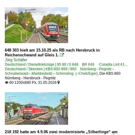
Sonderzüge und Sonderfahrten
Güterverkehr
Autotransportzüge
Gemischte Güterzüge
Holzzüge
648 303 hielt am 15.10.25 als RB nach Hersbruck in
Reichenschwand auf Gleis 1.

Kessel- und Silozüge
Jörg Schäfer
Deutschland / Dieseltriebzüge | 95 80 / 0 648 BR 648 ·Coradia Lint 41·
,
Militärtransporte
Deutschland / Strecken | KBS 800-999 / 860 Nürnberg – Pegnitz –
Schnabelwaid – Marktredwitz – Schirnding (–Cheb/Eger)
,
Die KBS 860
Schotter- und Kieszüge
Nürnberg - Hersbruck - Pegnitz
60 1200x680 Px, 31.05.2026


Historisches
Historische Bahnbilder 1980 bis 1990 | Die Bundesbahn de
Personenwagen | Steuerwagen
Steuerwagen Bauart Karlsruhe 'Silberling'
218 192 hatte am 4.9.06 zwei modernisierte „Silberlinge“ am