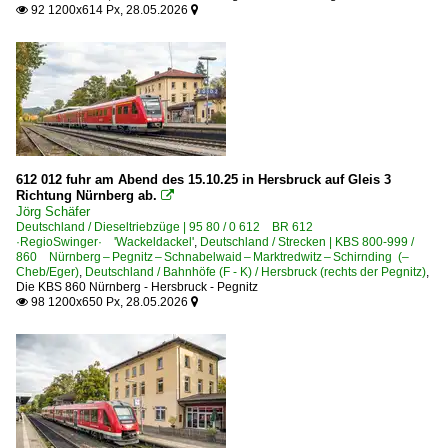
92 1200x614 Px, 28.05.2026


612 012 fuhr am Abend des 15.10.25 in Hersbruck auf Gleis 3
Richtung Nürnberg ab.

Jörg Schäfer
Deutschland / Dieseltriebzüge | 95 80 / 0 612 BR 612
·RegioSwinger· 'Wackeldackel'
,
Deutschland / Strecken | KBS 800-999 /
860 Nürnberg – Pegnitz – Schnabelwaid – Marktredwitz – Schirnding (–
Cheb/Eger)
,
Deutschland / Bahnhöfe (F - K) / Hersbruck (rechts der Pegnitz)
,
Die KBS 860 Nürnberg - Hersbruck - Pegnitz
98 1200x650 Px, 28.05.2026

