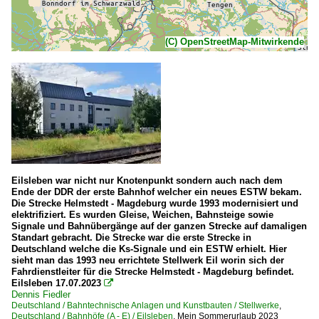
(C) OpenStreetMap-Mitwirkende
Eilsleben war nicht nur Knotenpunkt sondern auch nach dem
Ende der DDR der erste Bahnhof welcher ein neues ESTW bekam.
Die Strecke Helmstedt - Magdeburg wurde 1993 modernisiert und
elektrifiziert. Es wurden Gleise, Weichen, Bahnsteige sowie
Signale und Bahnübergänge auf der ganzen Strecke auf damaligen
Standart gebracht. Die Strecke war die erste Strecke in
Deutschland welche die Ks-Signale und ein ESTW erhielt. Hier
sieht man das 1993 neu errichtete Stellwerk Eil worin sich der
Fahrdienstleiter für die Strecke Helmstedt - Magdeburg befindet.
Eilsleben 17.07.2023

Dennis Fiedler
Deutschland / Bahntechnische Anlagen und Kunstbauten / Stellwerke
,
Deutschland / Bahnhöfe (A - E) / Eilsleben
,
Mein Sommerurlaub 2023