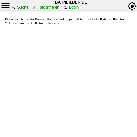
BAHN
BILDER.DE
Suche
Registrieren
Login
Dieses mechanische Reiterstellwerk stand ursprünglich gar nicht im Bahnhof Blumberg-
Zollhaus, sondern im Bahnhof Konstanz