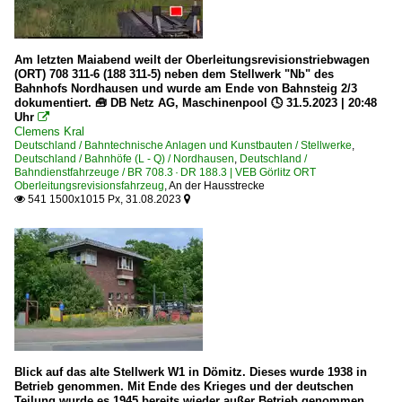
Am letzten Maiabend weilt der Oberleitungsrevisionstriebwagen
(ORT) 708 311-6 (188 311-5) neben dem Stellwerk "Nb" des
Bahnhofs Nordhausen und wurde am Ende von Bahnsteig 2/3
dokumentiert. 🧰 DB Netz AG, Maschinenpool 🕓 31.5.2023 | 20:48
Uhr

Clemens Kral
Deutschland / Bahntechnische Anlagen und Kunstbauten / Stellwerke
,
Deutschland / Bahnhöfe (L - Q) / Nordhausen
,
Deutschland /
Bahndienstfahrzeuge / BR 708.3 · DR 188.3 | VEB Görlitz ORT
Oberleitungsrevisionsfahrzeug
,
An der Hausstrecke
541 1500x1015 Px, 31.08.2023


Blick auf das alte Stellwerk W1 in Dömitz. Dieses wurde 1938 in
Betrieb genommen. Mit Ende des Krieges und der deutschen
Teilung wurde es 1945 bereits wieder außer Betrieb genommen.