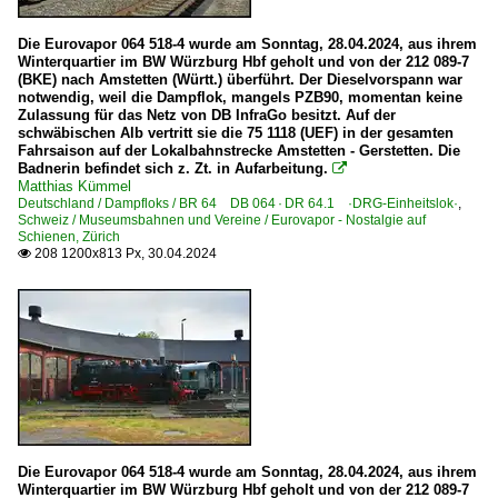
Die Eurovapor 064 518-4 wurde am Sonntag, 28.04.2024, aus ihrem
Winterquartier im BW Würzburg Hbf geholt und von der 212 089-7
(BKE) nach Amstetten (Württ.) überführt. Der Dieselvorspann war
notwendig, weil die Dampflok, mangels PZB90, momentan keine
Zulassung für das Netz von DB InfraGo besitzt. Auf der
schwäbischen Alb vertritt sie die 75 1118 (UEF) in der gesamten
Fahrsaison auf der Lokalbahnstrecke Amstetten - Gerstetten. Die
Badnerin befindet sich z. Zt. in Aufarbeitung.

Matthias Kümmel
Deutschland / Dampfloks / BR 64 DB 064 · DR 64.1 ·DRG-Einheitslok·
,
Schweiz / Museumsbahnen und Vereine / Eurovapor - Nostalgie auf
Schienen, Zürich
208 1200x813 Px, 30.04.2024

Die Eurovapor 064 518-4 wurde am Sonntag, 28.04.2024, aus ihrem
Winterquartier im BW Würzburg Hbf geholt und von der 212 089-7