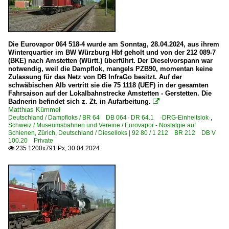
Die Eurovapor 064 518-4 wurde am Sonntag, 28.04.2024, aus ihrem
Winterquartier im BW Würzburg Hbf geholt und von der 212 089-7
(BKE) nach Amstetten (Württ.) überführt. Der Dieselvorspann war
notwendig, weil die Dampflok, mangels PZB90, momentan keine
Zulassung für das Netz von DB InfraGo besitzt. Auf der
schwäbischen Alb vertritt sie die 75 1118 (UEF) in der gesamten
Fahrsaison auf der Lokalbahnstrecke Amstetten - Gerstetten. Die
Badnerin befindet sich z. Zt. in Aufarbeitung.

Matthias Kümmel
Deutschland / Dampfloks / BR 64 DB 064 · DR 64.1 ·DRG-Einheitslok·
,
Schweiz / Museumsbahnen und Vereine / Eurovapor - Nostalgie auf
Schienen, Zürich
,
Deutschland / Dieselloks | 92 80 / 1 212 BR 212 DB V
100.20 Private
235 1200x791 Px, 30.04.2024
