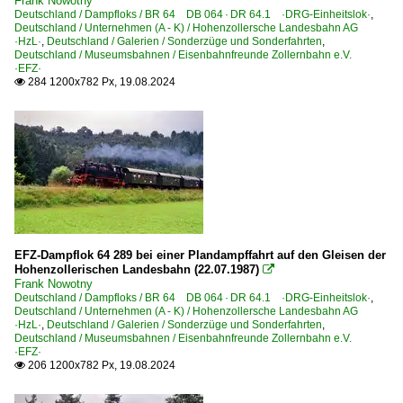
Frank Nowotny
Deutschland / Dampfloks / BR 64 DB 064 · DR 64.1 ·DRG-Einheitslok·
,
Deutschland / Unternehmen (A - K) / Hohenzollersche Landesbahn AG
·HzL·
,
Deutschland / Galerien / Sonderzüge und Sonderfahrten
,
Deutschland / Museumsbahnen / Eisenbahnfreunde Zollernbahn e.V.
·EFZ·
284 1200x782 Px, 19.08.2024

EFZ-Dampflok 64 289 bei einer Plandampffahrt auf den Gleisen der
Hohenzollerischen Landesbahn (22.07.1987)

Frank Nowotny
Deutschland / Dampfloks / BR 64 DB 064 · DR 64.1 ·DRG-Einheitslok·
,
Deutschland / Unternehmen (A - K) / Hohenzollersche Landesbahn AG
·HzL·
,
Deutschland / Galerien / Sonderzüge und Sonderfahrten
,
Deutschland / Museumsbahnen / Eisenbahnfreunde Zollernbahn e.V.
·EFZ·
206 1200x782 Px, 19.08.2024
