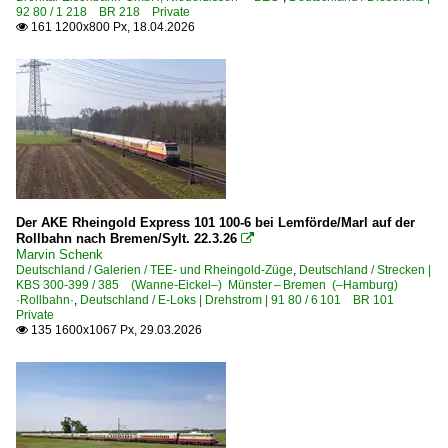
92 80 / 1 218 BR 218 Private
161 1200x800 Px, 18.04.2026

Der AKE Rheingold Express 101 100-6 bei Lemförde/Marl auf der
Rollbahn nach Bremen/Sylt. 22.3.26

Marvin Schenk
Deutschland / Galerien / TEE- und Rheingold-Züge
,
Deutschland / Strecken |
KBS 300-399 / 385 (Wanne-Eickel–) Münster – Bremen (–Hamburg)
·Rollbahn·
,
Deutschland / E-Loks | Drehstrom | 91 80 / 6 101 BR 101
Private
135 1600x1067 Px, 29.03.2026
