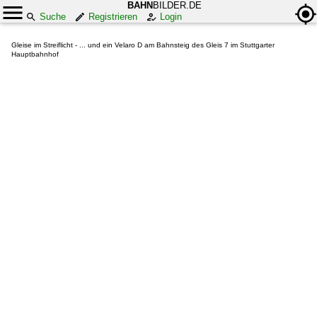
BAHN
BILDER.DE
Suche
Registrieren
Login
Gleise im Streiflicht - ... und ein Velaro D am Bahnsteig des Gleis 7 im Stuttgarter
Hauptbahnhof