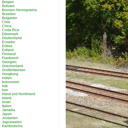
Belgien
Bolivien
Bosnien-Herzegowina
Brasilien
Bulgarien
Chile
China
Costa Rica
Dänemark
Deutschland
Ecuador
Eritrea
Estland
Finnland
Frankreich
Georgien
Griechenland
Großbritannien
Hongkong
Indien
Indonesien
Irak
Iran
Irland und Nordirland
Island
Israel
Italien
Jamaika
Japan
Jordanien
Jugoslawien
Kambodscha