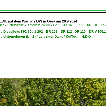
-LDK auf dem Weg ins BW in Gera am 28.9.2024
ügen
»
Deutschland
»
Dieselloks | 92 80
»
1 202 BR 202 DR 112 · DR 110 DR V
 / Dieselloks | 92 80 / 1 202 BR 202 DR 112 · DR 110 DR V 100.1
 / Unternehmen (L - Z) / Leipziger Dampf KulTour ·LDK·