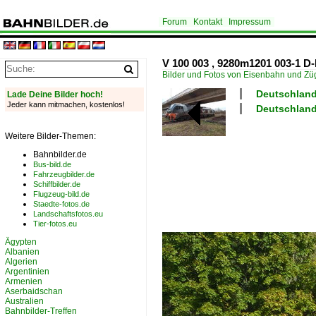
Forum
Kontakt
Impressum
V 100 003 , 9280m1201 003-1 D
Bilder und Fotos von Eisenbahn und Z
Deutschland
Lade Deine Bilder hoch!
Jeder kann mitmachen, kostenlos!
Deutschland
Weitere Bilder-Themen:
Bahnbilder.de
Bus-bild.de
Fahrzeugbilder.de
Schiffbilder.de
Flugzeug-bild.de
Staedte-fotos.de
Landschaftsfotos.eu
Tier-fotos.eu
Ägypten
Albanien
Algerien
Argentinien
Armenien
Aserbaidschan
Australien
Bahnbilder-Treffen