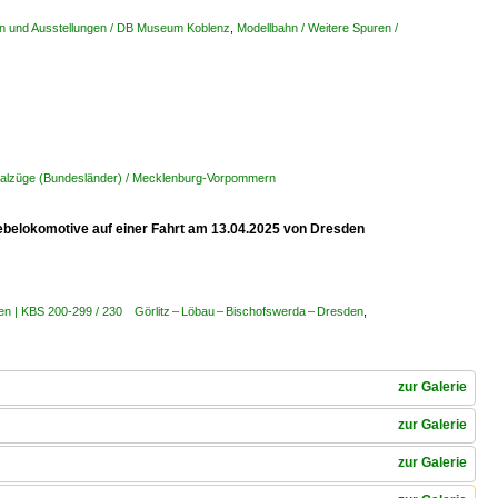
n und Ausstellungen / DB Museum Koblenz
,
Modellbahn / Weitere Spuren /
nalzüge (Bundesländer) / Mecklenburg-Vorpommern
ebelokomotive auf einer Fahrt am 13.04.2025 von Dresden
en | KBS 200-299 / 230 Görlitz – Löbau – Bischofswerda – Dresden
,
zur Galerie
zur Galerie
zur Galerie