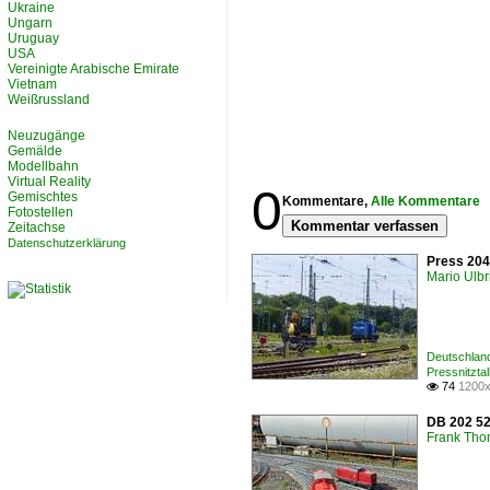
Ukraine
Ungarn
Uruguay
USA
Vereinigte Arabische Emirate
Vietnam
Weißrussland
Neuzugänge
Gemälde
Modellbahn
Virtual Reality
0
Gemischtes
Kommentare,
Alle Kommentare
Fotostellen
Kommentar verfassen
Zeitachse
Datenschutzerklärung
Press 204
Mario Ulbr
Deutschlan
Pressnitzta
74
1200x

DB 202 52
Frank Th