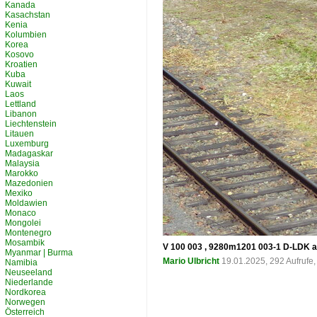
Kanada
Kasachstan
Kenia
Kolumbien
Korea
Kosovo
Kroatien
Kuba
Kuwait
Laos
Lettland
Libanon
Liechtenstein
Litauen
Luxemburg
Madagaskar
Malaysia
Marokko
Mazedonien
Mexiko
Moldawien
Monaco
Mongolei
Montenegro
Mosambik
V 100 003 , 9280m1201 003-1 D-LDK a
Myanmar | Burma
Mario Ulbricht
19.01.2025, 292 Aufrufe
Namibia
Neuseeland
Niederlande
Nordkorea
Norwegen
Österreich