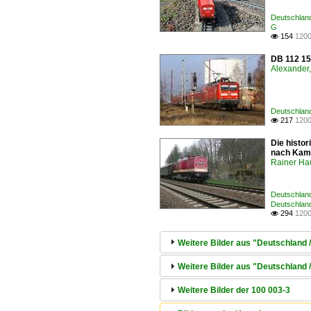
Deutschlan
G
154
1200

DB 112 15
Alexander,
Deutschlan
217
1200

Die histo
nach Kame
Rainer Ha
Deutschlan
Deutschland
294
1200

Weitere Bilder aus "Deutschland
Weitere Bilder aus "Deutschland 
Weitere Bilder der 100 003-3