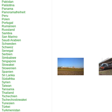
Pakistan
Palästina
Panama
Panoramafreiheit
Peru
Polen
Portugal
Rumänien
Russland
Sambia
San Marino
Saudi Arabien
Schweden
Schweiz
Senegal
Serbien
Simbabwe
Singapore
Slowakei
Slowenien
Spanien
Sri Lanka
Südafrika
Syrien
Taiwan
Tansania
Thailand
Tschechien
Tschechoslowakei
Tunesien
Türkei
Turkmenistan