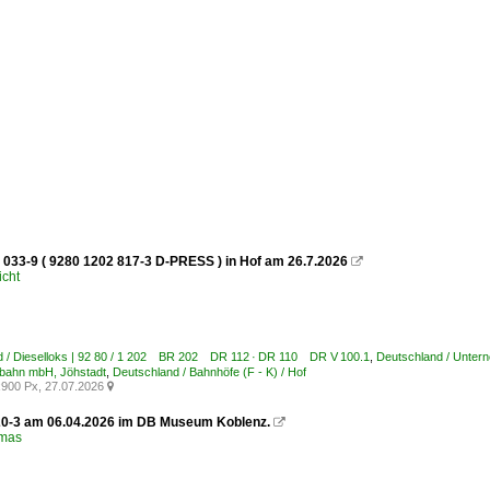
 033-9 ( 9280 1202 817-3 D-PRESS ) in Hof am 26.7.2026

icht
d / Dieselloks | 92 80 / 1 202 BR 202 DR 112 · DR 110 DR V 100.1
,
Deutschland / Untern
lbahn mbH, Jöhstadt
,
Deutschland / Bahnhöfe (F - K) / Hof
900 Px, 27.07.2026

0-3 am 06.04.2026 im DB Museum Koblenz.

omas