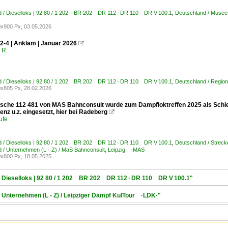
d / Dieselloks | 92 80 / 1 202 BR 202 DR 112 · DR 110 DR V 100.1
,
Deutschland / Musee
x900 Px, 03.05.2026
2-4 | Anklam | Januar 2026

 R.
d / Dieselloks | 92 80 / 1 202 BR 202 DR 112 · DR 110 DR V 100.1
,
Deutschland / Regio
x805 Px, 28.02.2026
rische 112 481 von MAS Bahnconsult wurde zum Dampfloktreffen 2025 als Schi
nz u.z. eingesetzt, hier bei Radeberg

ufe
d / Dieselloks | 92 80 / 1 202 BR 202 DR 112 · DR 110 DR V 100.1
,
Deutschland / Streck
 / Unternehmen (L - Z) / MaS Bahnconsult, Leipzig ·MAS·
x800 Px, 18.05.2025
 / Dieselloks | 92 80 / 1 202 BR 202 DR 112 · DR 110 DR V 100.1"
/ Unternehmen (L - Z) / Leipziger Dampf KulTour ·LDK·"