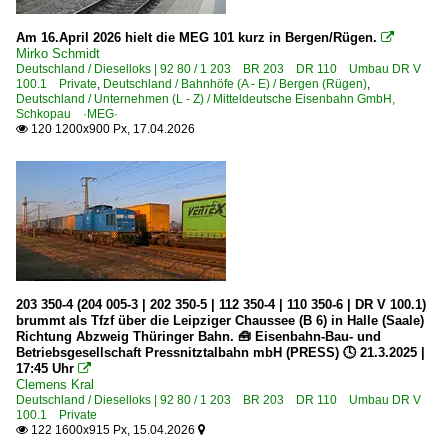
Am 16.April 2026 hielt die MEG 101 kurz in Bergen/Rügen.

Mirko Schmidt
Deutschland / Dieselloks | 92 80 / 1 203 BR 203 DR 110 Umbau DR V
100.1 Private
,
Deutschland / Bahnhöfe (A - E) / Bergen (Rügen)
,
Deutschland / Unternehmen (L - Z) / Mitteldeutsche Eisenbahn GmbH,
Schkopau ·MEG·
120 1200x900 Px, 17.04.2026

203 350-4 (204 005-3 | 202 350-5 | 112 350-4 | 110 350-6 | DR V 100.1)
brummt als Tfzf über die Leipziger Chaussee (B 6) in Halle (Saale)
Richtung Abzweig Thüringer Bahn. 🧰 Eisenbahn-Bau- und
Betriebsgesellschaft Pressnitztalbahn mbH (PRESS) 🕓 21.3.2025 |
17:45 Uhr

Clemens Kral
Deutschland / Dieselloks | 92 80 / 1 203 BR 203 DR 110 Umbau DR V
100.1 Private
122 1600x915 Px, 15.04.2026

