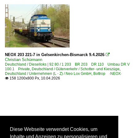
NEOX 203 221-7 in Gelsenkirchen-Bismarck 9.4.2026

Christian Schürmann
Deutschland / Dieselloks | 92 80 / 1 203 BR 203 DR 110 Umbau DR V
100.1 Private
,
Deutschland / Güterverkehr / Schotter- und Kieszüge
,
Deutschland / Unternehmen (L - Z) / Neo Lox GmbH, Bottrop ·NEOX·
158 1200x800 Px, 10.04.2026

Diese Webseite verwendet Cookies, um
Inhalte und Anzeigen zu personalisieren und