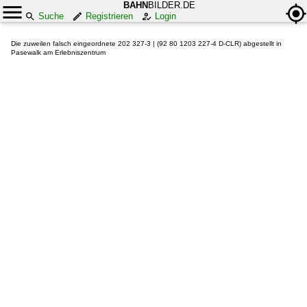
BAHN
BILDER.DE
Suche
Registrieren
Login
Die zuweilen falsch eingeordnete 202 327-3 | (92 80 1203 227-4 D-CLR) abgestellt in
Pasewalk am Erlebniszentrum