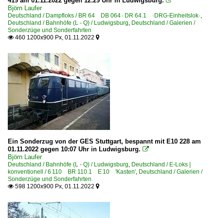
419 am 01.11.2022 gegen 12:29 Uhr in Ludwigsburg.

Björn Laufer
Deutschland / Dampfloks / BR 64 DB 064 · DR 64.1 ·DRG-Einheitslok·
,
Deutschland / Bahnhöfe (L - Q) / Ludwigsburg
,
Deutschland / Galerien /
Sonderzüge und Sonderfahrten
460 1200x900 Px, 01.11.2022


Ein Sonderzug von der GES Stuttgart, bespannt mit E10 228 am
01.11.2022 gegen 10:07 Uhr in Ludwigsburg.

Björn Laufer
Deutschland / Bahnhöfe (L - Q) / Ludwigsburg
,
Deutschland / E-Loks |
konventionell / 6 110 BR 110.1 E 10 'Kasten'
,
Deutschland / Galerien /
Sonderzüge und Sonderfahrten
598 1200x900 Px, 01.11.2022

