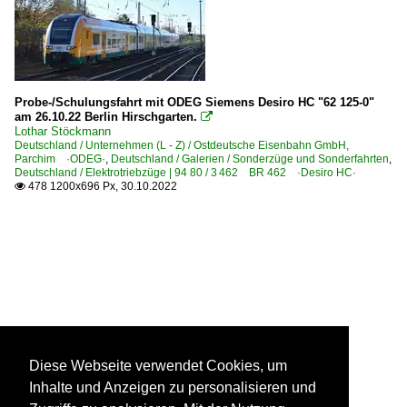
Probe-/Schulungsfahrt mit ODEG Siemens Desiro HC "62 125-0"
am 26.10.22 Berlin Hirschgarten.

Lothar Stöckmann
Deutschland / Unternehmen (L - Z) / Ostdeutsche Eisenbahn GmbH,
Parchim ·ODEG·
,
Deutschland / Galerien / Sonderzüge und Sonderfahrten
,
Deutschland / Elektrotriebzüge | 94 80 / 3 462 BR 462 ·Desiro HC·
478 1200x696 Px, 30.10.2022

Diese Webseite verwendet Cookies, um
Inhalte und Anzeigen zu personalisieren und